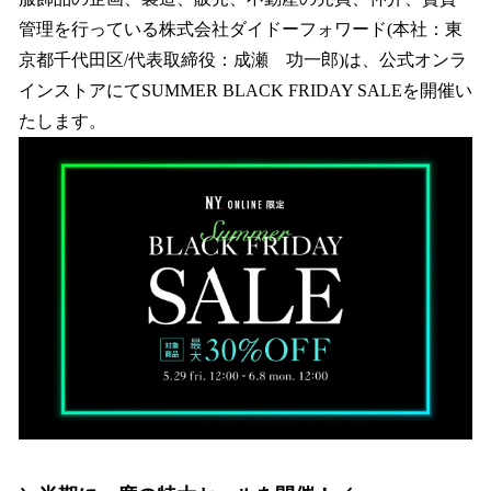
を
管理を行っている株式会社ダイドーフォワード(本社：東
読
み
京都千代田区/代表取締役：成瀬 功一郎)は、公式オンラ
込
インストアにてSUMMER BLACK FRIDAY SALEを開催い
み
たします。
中
で
す