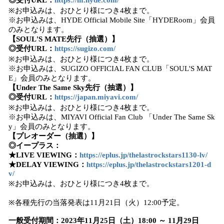
◎受付URL：
https://m.hyde.com/
※お申込みは、おひとり様につき4枚まで。
※お申込みは、HYDE Official Mobile Site「HYDERoom」会員
のみとなります。
【SOUL'S MATE先行（抽選）】
◎受付URL：
https://sugizo.com/
※お申込みは、おひとり様につき4枚まで。
※お申込みは、SUGIZO OFFICIAL FAN CLUB「SOUL'S MAT
E」会員のみとなります。
【Under The Same Sky先行（抽選）】
◎受付URL：
https://japan.miyavi.com/
※お申込みは、おひとり様につき4枚まで。
※お申込みは、MIYAVI Official Fan Club 「Under The Same Sk
y」会員のみとなります。
【プレオーダー（抽選）】
◎イープラス：
★LIVE VIEWING：
https://eplus.jp/thelastrockstars1130-lv/
★DELAY VIEWING：
https://eplus.jp/thelastrockstars1201-d
v/
※お申込みは、おひとり様につき4枚まで。
※各種先行の当落発表は11月21日（火）12:00予定。
一般受付期間：2023年11月25日（土）18:00 ～ 11月29日