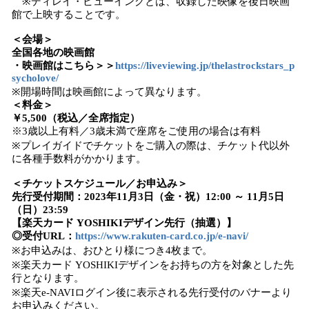
※ディレイ・ビューイングとは、収録した映像を後日映画
館で上映することです。
＜会場＞
全国各地の映画館
・映画館はこちら＞＞
https://liveviewing.jp/thelastrockstars_p
sycholove/
※開場時間は映画館によって異なります。
＜料金＞
￥5,500（税込／全席指定）
※3歳以上有料／3歳未満で座席をご使用の場合は有料
※プレイガイドでチケットをご購入の際は、チケット代以外
に各種手数料がかかります。
＜チケットスケジュール／お申込み＞
先行受付期間：2023年11月3日（金・祝）12:00 ～ 11月5日
（日）23:59
【楽天カード YOSHIKIデザイン先行（抽選）】
◎受付URL：
https://www.rakuten-card.co.jp/e-navi/
※お申込みは、おひとり様につき4枚まで。
※楽天カード YOSHIKIデザインをお持ちの方を対象とした先
行となります。
※楽天e-NAVIログイン後に表示される先行受付のバナーより
お申込みください。