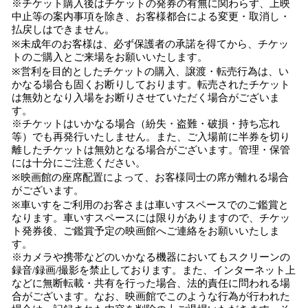
※チケット購入後はチケットの発券の有無に関わらず、上映
中止等の案内事項を除き、お客様都合による変更・取消し・
払戻しはできません。
※未成年のお客様は、必ず保護者の承諾を得てから、チケッ
トのご購入とご来場をお願いいたします。
※営利を目的としたチケットの購入、譲渡・転売行為は、い
かなる場合も固くお断りしております。転売されたチケット
は無効となり入場をお断りさせていただく場合がございま
す。
※チケットはいかなる場合（紛失・盗難・破損・持ち忘れ
等）でも再発行いたしません。また、ご入場前に半券を切り
離したチケットは無効となる場合がございます。管理・保管
には十分にご注意ください。
※映画館の座席配置によって、お客様同士の席が離れる場合
がございます。
※車いすをご利用のお客さまは車いすスペースでのご鑑賞と
なります。車いすスペースには限りがありますので、チケッ
ト発券後、ご鑑賞予定の映画館へご連絡をお願いいたしま
す。
※カメラや携帯などのいかなる機器においてもスクリーンの
録音/録画/撮影を禁止しております。また、インターネット上
などに無断転載・共有を行った場合、法的責任に問われる場
合がございます。なお、映画館でこのような行為が行われた