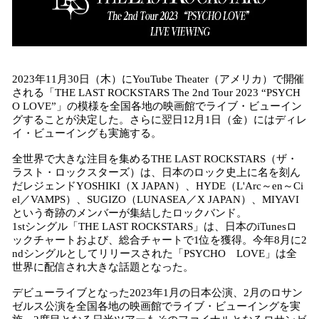
2023年11月30日（木）にYouTube Theater（アメリカ）で開催
される「THE LAST ROCKSTARS The 2nd Tour 2023 “PSYCH
O LOVE”」の模様を全国各地の映画館でライブ・ビューイン
グすることが決定した。さらに翌日12月1日（金）にはディレ
イ・ビューイングも実施する。
全世界で大きな注目を集めるTHE LAST ROCKSTARS（ザ・
ラスト・ロックスターズ）は、日本のロック史上に名を刻ん
だレジェンドYOSHIKI（X JAPAN）、HYDE（L'Arc～en～Ci
el／VAMPS）、SUGIZO（LUNASEA／X JAPAN）、MIYAVI
という奇跡のメンバーが集結したロックバンド。
1stシングル「THE LAST ROCKSTARS」は、日本のiTunesロ
ックチャートおよび、総合チャートで1位を獲得。今年8月に2
ndシングルとしてリリースされた「PSYCHO LOVE」は全
世界に配信され大きな話題となった。
デビューライブとなった2023年1月の日本公演、2月のロサン
ゼルス公演を全国各地の映画館でライブ・ビューイングを実