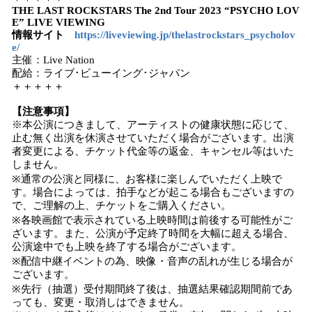
THE LAST ROCKSTARS The 2nd Tour 2023 “PSYCHO LOV
E” LIVE VIEWING
情報サイト
https://liveviewing.jp/thelastrockstars_psycholov
e/
主催：Live Nation
配給：ライブ･ビューイング･ジャパン
＋＋＋＋＋
【注意事項】
※本公演につきまして、アーティストの健康状態に応じて、
止む無く出演を休演させていただく場合がございます。出演
者変更による、チケット代金等の返金、キャンセル等はいた
しません。
※通常の公演と同様に、お客様に楽しんでいただく上映で
す。場合によっては、拍手などが起こる場合もございますの
で、ご理解の上、チケットをご購入ください。
※各映画館で表示されている上映時間は前後する可能性がご
ざいます。また、公演が予定終了時間を大幅に超える場合、
公演途中でも上映を終了する場合がございます。
※配信中継イベントの為、映像・音声の乱れが生じる場合が
ございます。
※先行（抽選）受付期間終了後は、抽選結果確認期間前であ
っても、変更・取消しはできません。