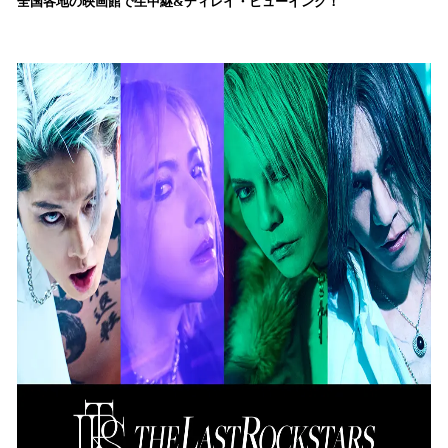
全国各地の映画館で生中継&ディレイ・ビューイング！
読
み
込
み
中
で
す