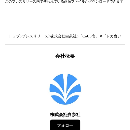
このプレスリリース内で使われている画像ファイルがダウンロードできます
トップ
プレスリリース
株式会社白泉社
「CoCo壱」✕『ドカ食いダ
会社概要
株式会社白泉社
70
フォロワー
フォロー