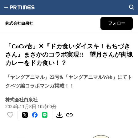
株式会社白泉社
フォロー
「CoCo壱」✕『ドカ食いダイスキ！もちづき
さん』まさかのコラボ実現!! 望月さんが肉塊
カレーをドカ食い！？
「ヤングアニマル」22号&「ヤングアニマルWeb」にてト
クベツ編コラボマンガ掲載！！
株式会社白泉社
2024年11月8日 10時00分
い
い
ね
！