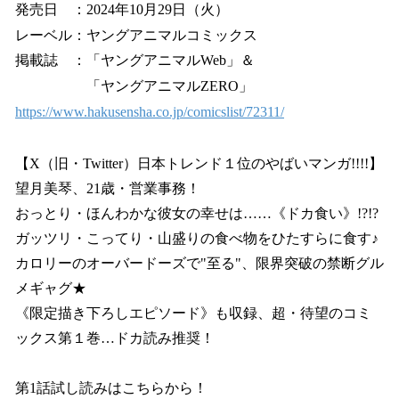
発売日 ：2024年10月29日（火）
レーベル：ヤングアニマルコミックス
掲載誌 ：「ヤングアニマルWeb」＆
「ヤングアニマルZERO」
https://www.hakusensha.co.jp/comicslist/72311/
【X（旧・Twitter）日本トレンド１位のやばいマンガ!!!!】
望月美琴、21歳・営業事務！
おっとり・ほんわかな彼女の幸せは……《ドカ食い》!?!?
ガッツリ・こってり・山盛りの食べ物をひたすらに食す♪
カロリーのオーバードーズで"至る"、限界突破の禁断グル
メギャグ★
《限定描き下ろしエピソード》も収録、超・待望のコミ
ックス第１巻…ドカ読み推奨！
第1話試し読みはこちらから！