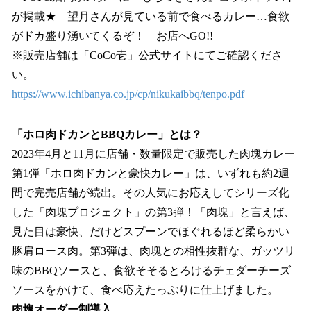
が掲載★ 望月さんが見ている前で食べるカレー…食欲
がドカ盛り湧いてくるぞ！ お店へGO!!
※販売店舗は「CoCo壱」公式サイトにてご確認くださ
い。
https://www.ichibanya.co.jp/cp/nikukaibbq/tenpo.pdf
「ホロ肉ドカンとBBQカレー」とは？
2023年4月と11月に店舗・数量限定で販売した肉塊カレー
第1弾「ホロ肉ドカンと豪快カレー」は、いずれも約2週
間で完売店舗が続出。その人気にお応えしてシリーズ化
した「肉塊プロジェクト」の第3弾！「肉塊」と言えば、
見た目は豪快、だけどスプーンでほぐれるほど柔らかい
豚肩ロース肉。第3弾は、肉塊との相性抜群な、ガッツリ
味のBBQソースと、食欲そそるとろけるチェダーチーズ
ソースをかけて、食べ応えたっぷりに仕上げました。
肉塊オーダー制導入