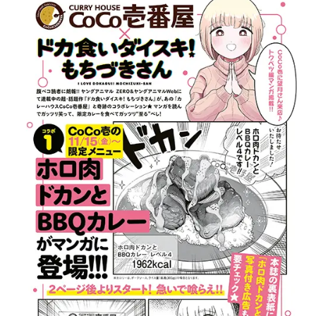
数
を
読
み
込
み
中
で
す