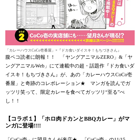
「カレーハウスCoCo壱番屋」×『ドカ食いダイスキ！もちづきさん』
腹ペコ読者に朗報！！ 「ヤングアニマルZERO」&「ヤ
ングアニマルWeb」にて連載中の超・話題作『ドカ食いダ
イスキ！もちづきさん』が、あの「カレーハウスCoCo壱
番屋」と奇跡のコレボレーション★ マンガを読んでガ
ッツリ笑って、限定カレーを食べてガッツリ“至る”べ
し！！
【コラボ１】「ホロ肉ドカンとBBQカレー」がマ
ンガに登場!!!!
「CoCo壱」に望月さんが来店★ 「CoCo壱」の11/15