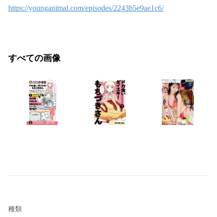
https://younganimal.com/episodes/2243b5e9ae1c6/
すべての画像
種類