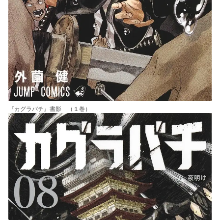
『カグラバチ』書影 （１巻）