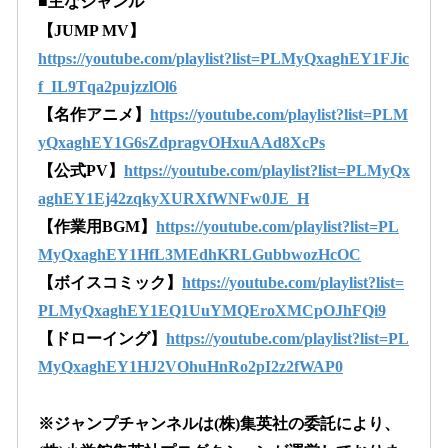
■主なジャンル
【JUMP MV】
https://youtube.com/playlist?list=PLMyQxaghEY1FJic
f_IL9Tqa2pujzzlOl6
【名作アニメ】
https://youtube.com/playlist?list=PLM
yQxaghEY1G6sZdpragvOHxuAAd8XcPs
【公式PV】
https://youtube.com/playlist?list=PLMyQx
aghEY1Ej42zqkyXURXfWNFw0JE_H
【作業用BGM】
https://youtube.com/playlist?list=PL
MyQxaghEY1HfL3MEdhKRLGubbwozHcOC
【ボイスコミック】
https://youtube.com/playlist?list=
PLMyQxaghEY1EQ1UuYMQEroXMCpOJhFQi9
【ドローイング】
https://youtube.com/playlist?list=PL
MyQxaghEY1HJ2VOhuHnRo2pI2z2fWAP0
※ジャンプチャンネルは(株)集英社の委託により、