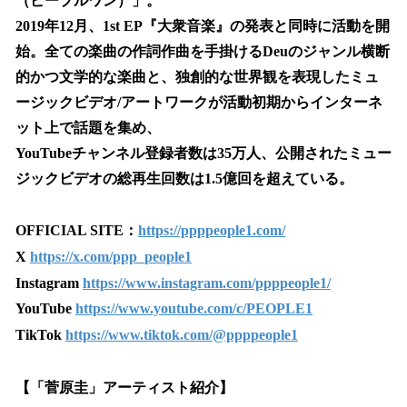
（ピープルワン）」。
2019年12月、1st EP『大衆音楽』の発表と同時に活動を開
始。全ての楽曲の作詞作曲を手掛けるDeuのジャンル横断
的かつ文学的な楽曲と、独創的な世界観を表現したミュ
ージックビデオ/アートワークが活動初期からインターネ
ット上で話題を集め、
YouTubeチャンネル登録者数は35万人、公開されたミュー
ジックビデオの総再生回数は1.5億回を超えている。
OFFICIAL SITE：
https://ppppeople1.com/
X
https://x.com/ppp_people1
Instagram
https://www.instagram.com/ppppeople1/
YouTube
https://www.youtube.com/c/PEOPLE1
TikTok
https://www.tiktok.com/@ppppeople1
【「菅原圭」アーティスト紹介】