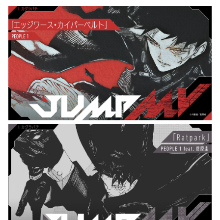
ね
！
数
を
読
み
込
み
中
で
す