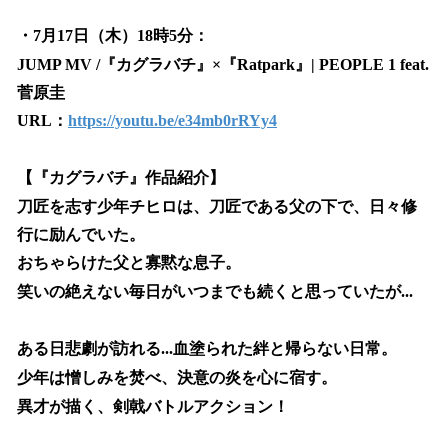
・7月17日（木）18時5分：
JUMP MV /『カグラバチ』×『Ratpark』| PEOPLE 1 feat.
菅原圭
URL：
https://youtu.be/e34mb0rRYy4
【『カグラバチ』作品紹介】
刀匠を志す少年チヒロは、刀匠である父の下で、日々修
行に励んでいた。
おちゃらけた父と寡黙な息子。
笑いの絶えない毎日がいつまでも続くと思っていたが...
ある日悲劇が訪れる...血塗られた絆と帰らない日常。
少年は憎しみを焚べ、決意の炎を心に宿す。
異才が描く、剣戟バトルアクション！