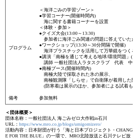
＜海洋ごみの学習ゾーン＞
●学習コーナー(開催時間内)
海に関する書籍コーナーを設置
＜体験・参加＞
●クイズ大会(13:00～13:30)
参加者に海洋ごみ関連の問題に答えていただ
●ワークショップ(13:30～30分間隔で開催)
プログラム
海洋プラスチックを活用して万華鏡をつくろ
●講演「南極を通じて考える地球/環境問題」(14:00
講師 一般社団法人ラタスクラブ 代表 中川
●南極ブース(開催時間内)
南極大陸で採取された氷の展示、
南極観測隊「しらせ」で自衛隊が着用した防
(防寒着は展示のほか、参加者による試着も可
備考
参加無料
＜団体概要＞
団体名称：一般社団法人 海ごみゼロ大作戦in石川
URL：
https://www.mro.co.jp/blogs/umigomizero/
活動内容：日本財団が行う「海と日本プロジェクト・CHANG
E FOR THE BLUE」の一環で、MRO北陸放送と石川テレビ放