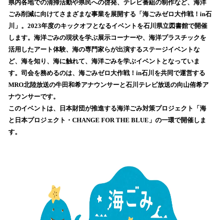
県内各地での清掃活動や県民への啓発、テレビ番組の制作など、海洋
読
ごみ削減に向けてさまざまな事業を展開する「海ごみゼロ大作戦！in石
み
川」。2023年度のキックオフとなるイベントを石川県立図書館で開催
込
します。海洋ごみの現状を学ぶ展示コーナーや、海洋プラスチックを
み
活用したアート体験、海の専門家らが出演するステージイベントな
中
で
ど、海を知り、海に触れて、海洋ごみを学ぶイベントとなっていま
す
す。司会を務めるのは、海ごみゼロ大作戦！in石川を共同で運営する
MRO北陸放送の牛田和希アナウンサーと石川テレビ放送の向山侑希ア
ナウンサーです。
このイベントは、日本財団が推進する海洋ごみ対策プロジェクト「海
と日本プロジェクト・CHANGE FOR THE BLUE」の一環で開催しま
す。