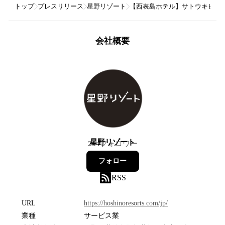
トップ
プレスリリース
星野リゾート
【西表島ホテル】サトウキビ収
会社概要
星野リゾート
264
フォロワー
フォロー
RSS
URL
https://hoshinoresorts.com/jp/
業種
サービス業