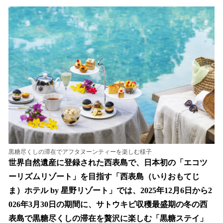
ね
！
数
を
読
み
込
み
中
で
す
黒糖尽くしの滞在でアフタヌーンティーを楽しむ様子
世界自然遺産に登録された西表島で、日本初の「エコツ
ーリズムリゾート」を目指す「西表島（いりおもてじ
ま）ホテル by 星野リゾート」では、2025年12月6日から2
026年3月30日の期間に、サトウキビ収穫最盛期の冬の西
表島で黒糖尽くしの滞在を贅沢に楽しむ「黒糖ステイ」