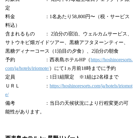
定
料金 ：1名あたり58,800円〜（税・サービス
料込）
含まれるもの ： 2泊分の宿泊、ウェルカムサービス、
サトウキビ畑ガイドツアー、黒糖アフタヌーンティー、
黒糖ディナーコース（1泊目の夕食）、2泊分の朝食
予約 ：西表島ホテルHP（
https://hoshinoresorts.
com/ja/hotels/iriomote/
）にて1ヵ月前18時までに予約
定員 ：1日1組限定 ※1組は2名様まで
ＵＲＬ ：
https://hoshinoresorts.com/ja/hotels/iriomot
e/
備考 ：当日の天候状況により行程変更の可
能性があります。