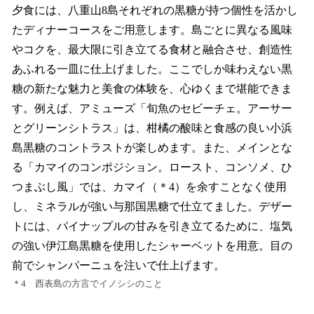
夕食には、八重山8島それぞれの黒糖が持つ個性を活かし
たディナーコースをご用意します。島ごとに異なる風味
やコクを、最大限に引き立てる食材と融合させ、創造性
あふれる一皿に仕上げました。ここでしか味わえない黒
糖の新たな魅力と美食の体験を、心ゆくまで堪能できま
す。例えば、アミューズ「旬魚のセビーチェ。アーサー
とグリーンシトラス」は、柑橘の酸味と食感の良い小浜
島黒糖のコントラストが楽しめます。また、メインとな
る「カマイのコンポジション。ロースト、コンソメ、ひ
つまぶし風」では、カマイ（＊4）を余すことなく使用
し、ミネラルが強い与那国黒糖で仕立てました。デザー
トには、パイナップルの甘みを引き立てるために、塩気
の強い伊江島黒糖を使用したシャーベットを用意。目の
前でシャンパーニュを注いで仕上げます。
＊4 西表島の方言でイノシシのこと