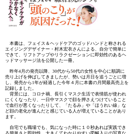
本書は、フェイス＆ヘッドケアのゴッドハンドと称される
エイジングデザイナー・村木宏衣さんによる、自分で簡単に
できて、リフトアップやリラクゼーションに即効性のあるヘ
ッドマッサージ法を公開した一冊。
昨年4月の発売以降、30代から50代の女性を中心に順調に
売り上げを伸ばしてきましたが、勢いは月日を追うごとに増
し、発売から1年が経過した今年４月に本書の月間最高売上を
記録しました。
背景には、コロナ禍、長引くマスク生活で表情筋が使われ
にくくなったり、一日中マスクで顔を押さえつけていること
で血行が悪くなったりして、「たるみ」や「ほうれい線」な
ど顔の老化が進んだと感じている人が増えていることがあり
ます。
自宅でも職場でも、気になった時に１０秒あれば実践でき
る簡単さと即効性、大きくてわかりやすい図解入りの写真な