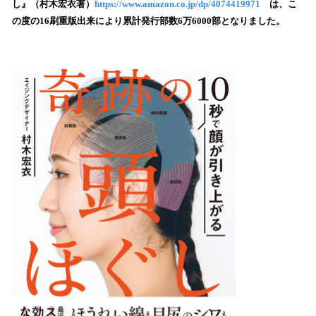
数
し』（村木宏衣著）
https://www.amazon.co.jp/dp/4074419971
は、こ
を
の度の16刷重版出来により累計発行部数6万6000部となりました。
読
み
込
み
中
で
す