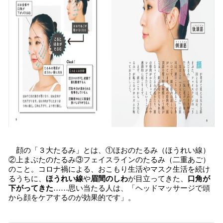
顔の「３大たるみ」とは、①ほおのたるみ（ほうれい線）
②上まぶたのたるみ③フェイスラインのたるみ（二重あご）
のこと。コロナ禍による、おこもり生活やマスク生活を続け
るうちに、
ほうれい線
や
眉間のしわ
が目立ってきた、
口角が
下がってきた
……思い当たる人は、「ヘッドマッサージで頭
から顔をケアするのが効果的です」。