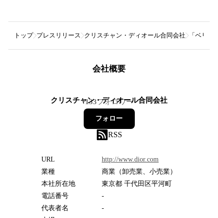
トップ
プレスリリース
クリスチャン・ディオール合同会社
「ベリー
会社概要
クリスチャン・ディオール合同会社
133
フォロワー
フォロー
RSS
URL
http://www.dior.com
業種
商業（卸売業、小売業）
本社所在地
東京都 千代田区平河町
電話番号
-
代表者名
-