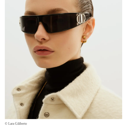
込
み
中
で
す
© Lara Giliberto