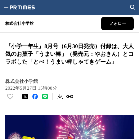
株式会社小学館
フォロー
『小学一年生』8月号（6月30日発売）付録は、大人
気のお菓子「うまい棒」（発売元：やおきん）とコ
ラボした「とべ！うまい棒しゃてきゲーム」
株式会社小学館
2022年5月27日 15時00分
い
い
ね
！
数
を
読