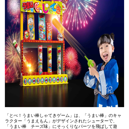
み
込
み
中
で
す
「とべ！うまい棒しゃてきゲーム」は、「うまい棒」のキャ
ラクター「うまえもん」がデザインされたシューターで、
「うまい棒 チーズ味」にそっくりなパーツを飛ばして遊