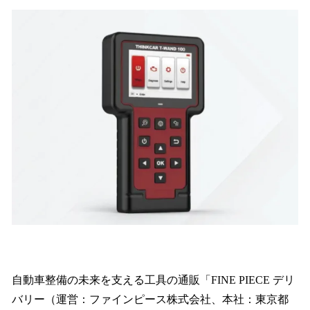
ね
！
数
を
読
み
込
み
中
で
す
自動車整備の未来を支える工具の通販「FINE PIECE デリ
バリー（運営：ファインピース株式会社、本社：東京都