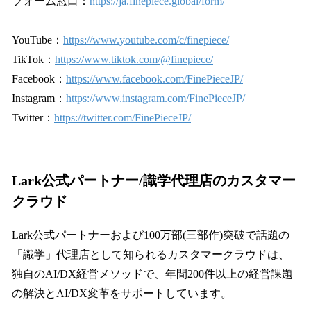
フォーム窓口：
https://ja.finepiece.global/form/
YouTube：
https://www.youtube.com/c/finepiece/
TikTok：
https://www.tiktok.com/@finepiece/
Facebook：
https://www.facebook.com/FinePieceJP/
Instagram：
https://www.instagram.com/FinePieceJP/
Twitter：
https://twitter.com/FinePieceJP/
Lark公式パートナー/識学代理店のカスタマー
クラウド
Lark公式パートナーおよび100万部(三部作)突破で話題の
「識学」代理店として知られるカスタマークラウドは、
独自のAI/DX経営メソッドで、年間200件以上の経営課題
の解決とAI/DX変革をサポートしています。