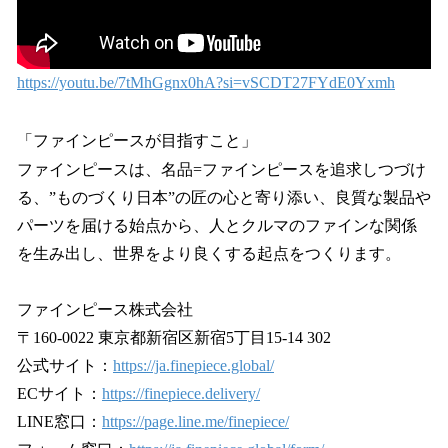
https://youtu.be/7tMhGgnx0hA?si=vSCDT27FYdE0Yxmh
「ファインピースが目指すこと」
ファインピースは、名品=ファインピースを追求しつづけ
る、”ものづくり日本”の匠の心と寄り添い、良質な製品や
パーツを届ける始点から、人とクルマのファインな関係
を生み出し、世界をより良くする起点をつくります。
ファインピース株式会社
〒160-0022 東京都新宿区新宿5丁目15-14 302
公式サイト：
https://ja.finepiece.global/
ECサイト：
https://finepiece.delivery/
LINE窓口：
https://page.line.me/finepiece/