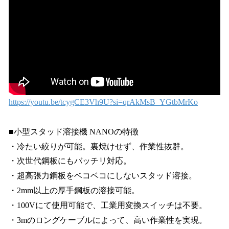
https://youtu.be/tcygCE3Vh9U?si=qrAkMsB_YGtbMrKo
■小型スタッド溶接機 NANOの特徴
・冷たい絞りが可能。裏焼けせず、作業性抜群。
・次世代鋼板にもバッチリ対応。
・超高張力鋼板をベコベコにしないスタッド溶接。
・2mm以上の厚手鋼板の溶接可能。
・100Vにて使用可能で、工業用変換スイッチは不要。
・3mのロングケーブルによって、高い作業性を実現。