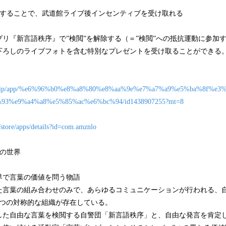
除することで、武道館ライブ後インセンティブを受け取れる
リ『新言語秩序』で”検閲”を解除する（＝”検閲”への抵抗運動に参加
下ろしのライブフォトを含む特別なプレゼントを受け取ることができる
e.com/jp/app/%e6%96%b0%e8%a8%80%e8%aa%9e%e7%a7%a9%e5%ba%8f%e3%
3%e9%a4%a8%e5%85%ac%e6%bc%94/id1438907255?mt=8
/store/apps/details?id=com.amznlo
』の世界
界で言葉の価値を問う物語
た言葉の組み合わせのみで、あらゆるコミュニケーションが行われる、
2つの対称的な組織が存在している。
した自由な言葉を検閲する自警団「新言語秩序」と、自由な発言を肯定