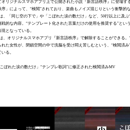
てオリジナルスマホアプリ上で公開された小説『新言語秩序』に登場す
秩序」によって、“検閲”されており、楽曲もノイズ混じりという衝撃的
Vは、「同じ空の下で」や「こぼれた涙の数だけ」など、50行以上に及ぶ
挑戦的な内容。“テンプレート化された言葉だけの使用を推奨する”とい
表現となっている。
”は、オリジナルスマホアプリ『新言語秩序』で解除することができる。“
られた女性が、閉鎖空間の中で洗脳を受け悶え苦しむという、“検閲済み
ている。
こぼれた涙の数だけ」“テンプレ歌詞”に修正された検閲済みMV