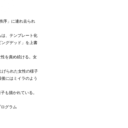
語秩序」に連れ去られ
ちは、テンプレート化
ビングデッド」を上書
女性を責め続ける。女
り上げられた女性の様子
最後にはミイラのよう
様子も描かれている。
正プログラム