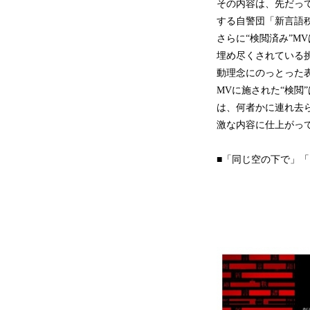
その内容は、先だっ
する自警団「新言語
さらに“検閲済み”M
埋め尽くされている
動理念にのっとった
MVに施された“検閲
は、何者かに連れ去
激な内容に仕上がっ
■「同じ空の下で」「