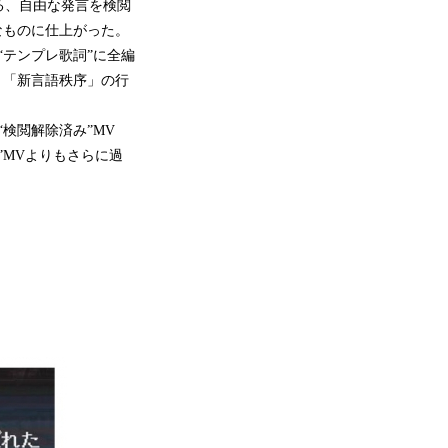
る、自由な発言を検閲
なものに仕上がった。
“テンプレ歌詞”に全編
う「新言語秩序」の行
検閲解除済み”MV
”MVよりもさらに過