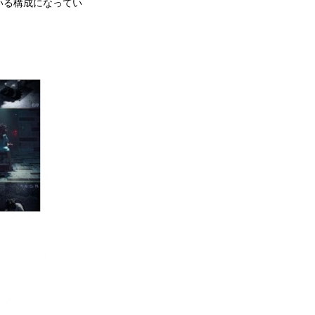
いる構成になってい