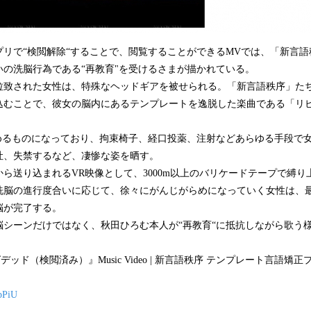
プリで“検閲解除“することで、閲覧することができるMVでは、「新言
いの洗脳行為である“再教育"を受けるさまが描かれている。
拉致された女性は、特殊なヘッドギアを被せられる。「新言語秩序」た
込むことで、彼女の脳内にあるテンプレートを逸脱した楽曲である「リ
。
極めるものになっており、拘束椅子、経口投薬、注射などあらゆる手段で
吐、失禁するなど、凄惨な姿を晒す。
ら送り込まれるVR映像として、3000m以上のバリケードテープで縛
洗脳の進行度合いに応じて、徐々にがんじがらめになっていく女性は、
脳が完了する。
脳シーンだけではなく、秋田ひろむ本人が“再教育“に抵抗しながら歌う
リビングデッド（検閲済み）』Music Video | 新言語秩序 テンプレート言語矯
epPiU