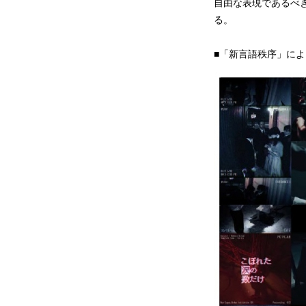
自由な表現であるべ
る。
■「新言語秩序」によ