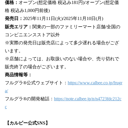
価格：
オープン(想定価格 税込み181円)/オープン(想定価
格 税込み1,000円前後)
発売日：
2025年11月11日(火)/2025年11月10日(月)
販売エリア：
関東の一部のファミリーマート店舗/全国の
コンビニエンスストア以外
※実際の発売日は販売店によって多少遅れる場合がござ
います。
※店舗によっては、お取扱いのない場合や、売り切れで
販売終了の場合がございます。
商品情報等：
フルグラ®公式ウェブサイト：
https://www.calbee.co.jp/frugr
a/
フルグラ®の開発秘話：
https://note.calbee.jp/n/n4723fdc212c
c
【カルビー公式SNS】