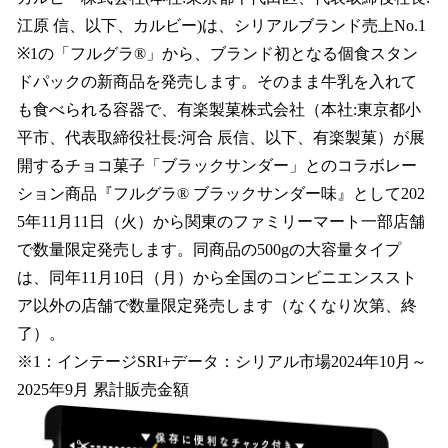
数
江原 信、以下、カルビー)は、シリアルブランド売上No.1
を
※1の「フルグラ®」から、ブランド初となる個食スタン
読
み
ドパックの新商品を発売します。そのまま牛乳を入れて
込
も食べられる容器で、有楽製菓株式会社（本社:東京都小
み
平市、代表取締役社長:河合 辰信、以下、有楽製菓）が展
中
で
開するチョコ菓子「ブラックサンダー」とのコラボレー
す
ション商品『フルグラ® ブラックサンダー味』として202
5年11月11日（火）から関東のファミリーマート一部店舗
で数量限定発売します。同商品の500gの大容量タイプ
は、同年11月10日（月）から全国のコンビニエンススト
ア以外の店舗で数量限定発売します（なくなり次第、終
了）。
※1：インテージSRI+データ：シリアル市場2024年10月～
2025年9月 累計販売金額