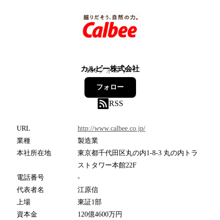
カルビー株式会社
186
フォロワー
フォロー
RSS
URL
http://www.calbee.co.jp/
業種
製造業
本社所在地
東京都千代田区丸の内1-8-3 丸の内トラ
ストタワー本館22F
電話番号
-
代表者名
江原信
上場
東証1部
資本金
120億4600万円