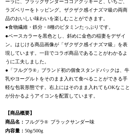
ーラに、ブラックサンダーココアクッキーと、いちご、
ラズベリーをトッピング。ザクザク感イナズマ級の両商
品のおいしい味わいを楽しむことができます。
●食物繊維・鉄分・8種のビタミンたっぷりです。
●ベースカラーを黒色とし、斜めに金色の稲妻をデザイ
ン。はじける商品画像が「ザクザク感イナズマ級」を表
現しています。一目でコラボ商品であることがわかるよ
うに工夫しました。
●「フルグラ®」ブランド初の個食スタンドパックは、牛
乳やヨーグルトをそのまま入れて食べることができる手
軽な包装形態です。右上にはそのまま入れてもOKなこと
が分かるようアイコンを配置しています。
【商品概要】
商品名：
フルグラ® ブラックサンダー味
内容量：
50g/500g