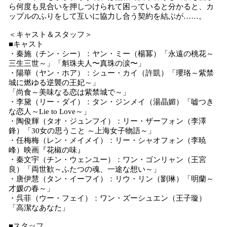
ら何度も見合いを押しつけられて困っていると分かると、カ
ップルのふりをして互いに協力し合う契約を結ぶが……。
＜キャスト＆スタッフ＞
■キャスト
・秦施（チン・シー）：ヤン・ミー（楊冪）「永遠の桃花～
三生三世～」「斛珠夫人〜真珠の涙〜」
・陽華（ヤン・ホア）：シュー・カイ（許凱）「瓔珞～紫禁
城に燃ゆる逆襲の王妃～」
「尚食～美味なる恋は紫禁城で～」
・李黛（リー・ダイ）：タン・ジンメイ（湯晶媚）「嘘つき
な恋人～Lie to Love～」
・陶俊輝（タオ・ジュンフイ）：リー・ザーフォン（李澤
鋒）「30女の思うこと ～上海女子物語～」
・任梅梅（レン・メイメイ）：リー・シャオフォン（李暁
峰）映画『花椒の味』
・秦文宇（チン・ウェンユー）：ワン・ゴンリャン（王宮
良）「両世歓～ふたつの魂、一途な想い～」
・唐伊慧（タン・イーフイ）：リウ・リン（劉琳）「明蘭～
才媛の春～」
・呉菲（ウー・フェイ）：ワン・ズーシュエン（王子璇）
「高潔なあなた」
■スタッフ