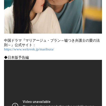
中国ドラマ『マリアージュ・ブラン～嘘つき弁護士の愛の法
則～』公式サイト：
https://www.welovek.jp/maribura/
◆日本版予告編