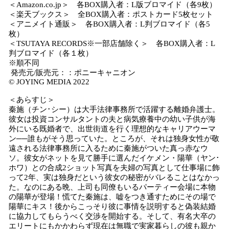
＜Amazon.co.jp＞ 各BOX購入者：L版ブロマイド（各9枚）
＜楽天ブックス＞ 全BOX購入者：ポストカード5枚セット
＜アニメイト通販＞ 各BOX購入者：L判ブロマイド（各5
枚）
＜TSUTAYA RECORDS※一部店舗除く＞ 各BOX購入者：L
判ブロマイド（各１枚）
※順不同
発売元/販売元：：ポニーキャニオン
© JOYING MEDIA 2022
＜あらすじ＞
秦施（チン･シー）は大手法律事務所で活躍する離婚弁護士。
彼女は投資コンサルタントの夫と病気療養中の幼い子供が海
外にいる既婚者で、出世街道を行く理想的なキャリアウーマ
ン──誰もがそう思っていた。ところが、それは独身女性が敬
遠される法律事務所に入るために秦施がついた真っ赤なウ
ソ。彼女がネットを見て勝手に選んだイケメン・陽華（ヤン･
ホワ）との合成2ショット写真を夫婦の写真として仕事場に飾
って2年、実は独身だという彼女の秘密がバレることはなかっ
た。なのにある晩、上司も同僚もいるパーティー会場に本物
の陽華が登場！慌てた秦施は、嘘をつき通すためにその場で
陽華にキス！後からこっそり彼に事情を説明すると偽装結婚
に協力してもらうべく交渉を開始する。そして、有名大卒の
エリートにもかかわらず現在は無職で実家暮らしの彼も親か