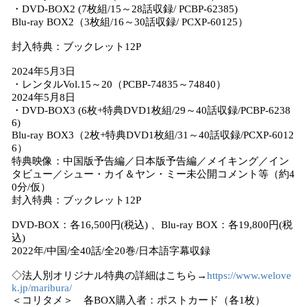
・DVD-BOX2 (7枚組/15～28話収録/ PCBP-62385)
Blu-ray BOX2（3枚組/16～30話収録/ PCXP-60125）
封入特典：ブックレット12P
2024年5月3日
・レンタルVol.15～20（PCBP-74835～74840）
2024年5月8日
・DVD-BOX3 (6枚+特典DVD1枚組/29～40話収録/PCBP-6238
6)
Blu-ray BOX3（2枚+特典DVD1枚組/31～40話収録/PCXP-6012
6）
特典映像：中国版予告編／日本版予告編／メイキング／イン
タビュー／シュー・カイ＆ヤン・ミー未公開コメント等（約4
0分/仮）
封入特典：ブックレット12P
DVD-BOX：各16,500円(税込) 、Blu-ray BOX：各19,800円(税
込)
2022年/中国/全40話/全20巻/日本語字幕収録
◇法人別オリジナル特典の詳細はこちら→
https://www.welove
k.jp/maribura/
＜コリタメ＞ 各BOX購入者：ポストカード（各1枚）