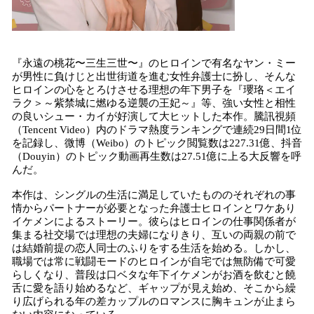
『永遠の桃花〜三生三世〜』のヒロインで有名なヤン・ミー
が男性に負けじと出世街道を進む女性弁護士に扮し、そんな
ヒロインの心をとろけさせる理想の年下男子を『瓔珞＜エイ
ラク＞～紫禁城に燃ゆる逆襲の王妃～』等、強い女性と相性
の良いシュー・カイが好演して大ヒットした本作。騰訊視頻
（Tencent Video）内のドラマ熱度ランキングで連続29日間1位
を記録し、微博（Weibo）のトピック閲覧数は227.31億、抖音
（Douyin）のトピック動画再生数は27.51億に上る大反響を呼
んだ。
本作は、シングルの生活に満足していたもののそれぞれの事
情からパートナーが必要となった弁護士ヒロインとワケあり
イケメンによるストーリー。彼らはヒロインの仕事関係者が
集まる社交場では理想の夫婦になりきり、互いの両親の前で
は結婚前提の恋人同士のふりをする生活を始める。しかし、
職場では常に戦闘モードのヒロインが自宅では無防備で可愛
らしくなり、普段は口ベタな年下イケメンがお酒を飲むと饒
舌に愛を語り始めるなど、ギャップが見え始め、そこから繰
り広げられる年の差カップルのロマンスに胸キュンが止まら