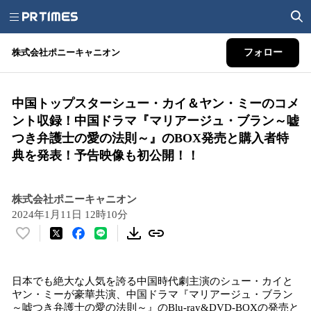
株式会社ポニーキャニオン
フォロー
中国トップスターシュー・カイ＆ヤン・ミーのコメ
ント収録！中国ドラマ『マリアージュ・ブラン～嘘
つき弁護士の愛の法則～』のBOX発売と購入者特
典を発表！予告映像も初公開！！
株式会社ポニーキャニオン
2024年1月11日 12時10分
い
い
ね
日本でも絶大な人気を誇る中国時代劇主演のシュー・カイと
！
ヤン・ミーが豪華共演、中国ドラマ『マリアージュ・ブラン
数
～嘘つき弁護士の愛の法則～』のBlu-ray&DVD-BOXの発売と