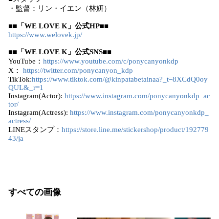
・監督：リン・イエン（林妍）
■■
「WE LOVE K」公式HP
■■
https://www.welovek.jp/
■■
「WE LOVE K」公式SNS
■■
YouTube：
https://www.youtube.com/c/ponycanyonkdp
X：
https://twitter.com/ponycanyon_kdp
TikTok:
https://www.tiktok.com/@kinpatabetainaa?_t=8XCdQ0oy
QUL&_r=1
Instagram(Actor):
https://www.instagram.com/ponycanyonkdp_ac
tor/
Instagram(Actress):
https://www.instagram.com/ponycanyonkdp_
actress/
LINEスタンプ：
https://store.line.me/stickershop/product/192779
43/ja
すべての画像