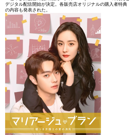
を
デジタル配信開始が決定。各販売店オリジナルの購入者特典
読
の内容も発表された。
み
込
み
中
で
す