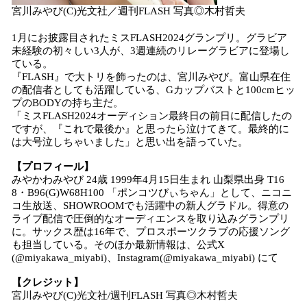
宮川みやび(C)光文社／週刊FLASH 写真◎木村哲夫
1月にお披露目されたミスFLASH2024グランプリ。グラビア
未経験の初々しい3人が、3週連続のリレーグラビアに登場し
ている。
『FLASH』で大トリを飾ったのは、宮川みやび。富山県在住
の配信者としても活躍している、Gカップバストと100cmヒッ
プのBODYの持ち主だ。
「ミスFLASH2024オーディション最終日の前日に配信したの
ですが、『これで最後か』と思ったら泣けてきて。最終的に
は大号泣しちゃいました」と思い出を語っていた。
【プロフィール】
みやかわみやび 24歳 1999年4月15日生まれ 山梨県出身 T16
8・B96(G)W68H100 「ポンコツびぃちゃん」として、ニコニ
コ生放送、SHOWROOMでも活躍中の新人グラドル。得意の
ライブ配信で圧倒的なオーディエンスを取り込みグランプリ
に。サックス歴は16年で、プロスポーツクラブの応援ソング
も担当している。そのほか最新情報は、公式X
(@miyakawa_miyabi)、Instagram(@miyakawa_miyabi) にて
【クレジット】
宮川みやび(C)光文社/週刊FLASH 写真◎木村哲夫