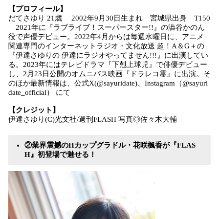
【プロフィール】
だてさゆり 21歳 2002年9月30日生まれ 宮城県出身 T150
2021年に『ラブライブ！スーパースター!!』の澁谷かのん
役で声優デビュー。2022年4月からは毎週水曜日に、アニメ
関連専門のインターネットラジオ・文化放送 超！A＆G＋の
『伊達さゆりの 伊達にラジオやってません!!!』に出演してい
る。2023年にはテレビドラマ『下剋上球児』で俳優デビュー
し、2月23日公開のオムニバス映画『ドラレコ霊』に出演。そ
のほか最新情報は、公式X(@sayuridate)、Instagram（@sayuri
date_official） にて
【クレジット】
伊達さゆり(C)光文社/週刊FLASH 写真◎佐々木大輔
②業界震撼のHカップグラドル・花咲楓香が『FLAS
H』初登場で魅せる！