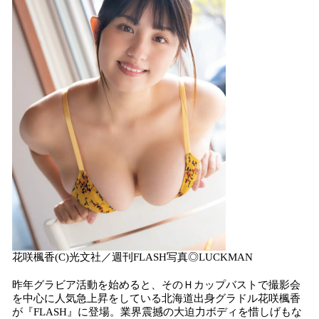
花咲楓香(C)光文社／週刊FLASH写真◎LUCKMAN
昨年グラビア活動を始めると、そのＨカップバストで撮影会
を中心に人気急上昇をしている北海道出身グラドル花咲楓香
が『FLASH』に登場。業界震撼の大迫力ボディを惜しげもな