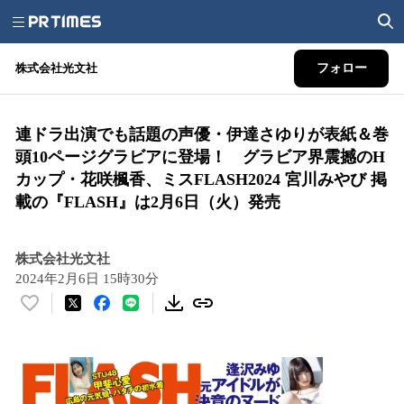
株式会社光文社
フォロー
連ドラ出演でも話題の声優・伊達さゆりが表紙＆巻
頭10ページグラビアに登場！ グラビア界震撼のH
カップ・花咲楓香、ミスFLASH2024 宮川みやび 掲
載の『FLASH』は2月6日（火）発売
株式会社光文社
2024年2月6日 15時30分
い
い
ね
！
数