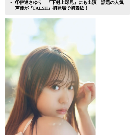
①伊達さゆり 『下剋上球児』にも出演 話題の人気
声優が『FALSH』初登場で初表紙！