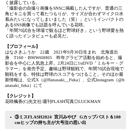
く披露している。
「撮影会の自撮り画像をSNSに掲載したんですが、普通の三
角ビキニを買って着たつもりが、サイズが合わずマイクロ水
着みたいになってしまいました（笑）」というインパクトの
あるSNS画像でも話題を呼んでいる花咲。
「年間70試合を球場で観るほど野球好き」という野球愛を熱
く語ったインタビューも必見だ。
【プロフィール】
はなさきふうか 22歳 2021年9月30日生まれ 北海道出
身 T160・B90W60H65 昨年グラビア活動を始めると、撮
影会を中心に人気急上昇。2月24日に1stDVD「ミルキー・グ
ラマー」を発売予定。趣味は野球観戦で、年間70試合現地で
観戦をする。特技は野球のスコアをつけること。そのほか最
新情報は、公式X（@Hanasaki__Fuka）、公式Instagram（@h
anasaki_fuka）にて
【クレジット】
花咲楓香(C)光文社/週刊FLASH写真◎LUCKMAN
③ミスFLASH2024 宮川みやび Gカップバスト＆100
cmヒップの持ち主が大号泣の思い出