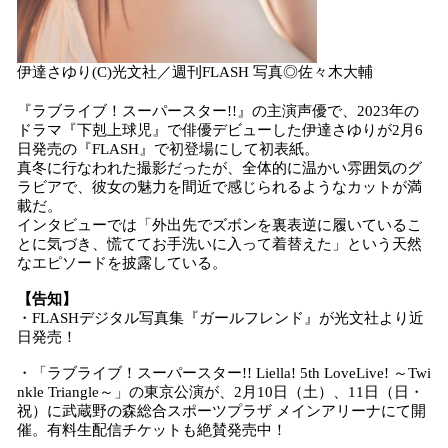
伊達さゆり(C)光文社／週刊FLASH 写真◎佐々木大輔
『ラブライブ！スーパースター!!』の主演声優で、2023年の
ドラマ『下剋上球児』で俳優デビューした伊達さゆりが2月6
日発売の『FLASH』で初登場にして初表紙。
真冬に行なわれた撮影だったが、全体的に温かい雰囲気のグ
ラビアで、彼女の魅力を間近で感じられるようなカットが満
載だ。
インタビューでは「外出先でズボンを裏表逆に履いているこ
とに気づき、慌ててお手洗いに入って着替えた」という天然
なエピソードを披露している。
【告知】
・FLASHデジタル写真集『ガールフレンド』が光文社より近
日発売！
・「ラブライブ！スーパースター!! Liella! 5th LoveLive! ～Twi
nkle Triangle～」の東京公演が、2月10日（土）、11日（日・
祝）に武蔵野の森総合スポーツプラザ メインアリーナにて開
催。有料生配信チケットも絶賛発売中！