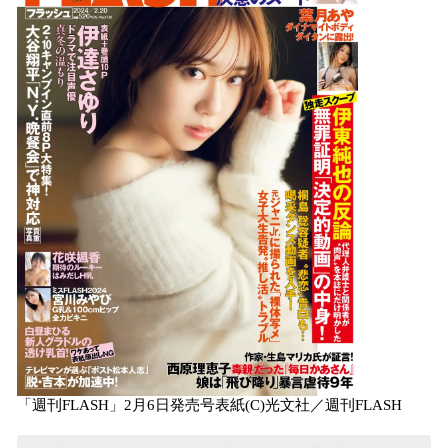
を
読
み
込
み
中
で
す
「週刊FLASH」2月6日発売号表紙(C)光文社／週刊FLASH