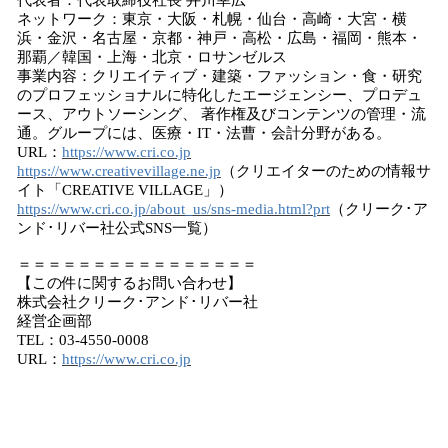
代表者：代表取締役社長 井川幸広
ネットワーク：東京・大阪・札幌・仙台・高崎・大宮・横
浜・金沢・名古屋・京都・神戸・高松・広島・福岡・熊本・
那覇／韓国・上海・北京・ロサンゼルス
事業内容：クリエイティブ・建築・ファッション・食・研究
のプロフェッショナルに特化したエージェンシー、プロデュ
ース、アウトソーシング、 著作権及びコンテンツの管理・流
通。グループには、医療・IT・法曹・会計分野がある。
URL：
https://www.cri.co.jp
https://www.creativevillage.ne.jp
（クリエイターのための情報サ
イト「CREATIVE VILLAGE」）
https://www.cri.co.jp/about_us/sns-media.html?prt
（クリーク･ア
ンド･リバー社公式SNS一覧）
＝＝＝＝＝＝＝＝＝＝＝＝＝＝＝＝
【この件に関するお問い合わせ】
株式会社クリーク･アンド･リバー社
経営企画部
TEL：03-4550-0008
URL：
https://www.cri.co.jp