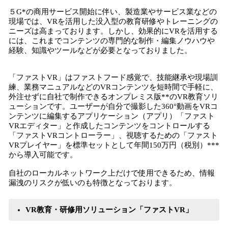
５G*の商用サービス開始に伴い、製造業やサービス業などの
現場では、VRを活用した没入型の教育研修やトレーニングの
ニーズは高まっております。しかし、効果的にVRを活用する
には、これまでコンテンツの専門的な制作・編集ノウハウや
経験、知識やツールなどが必要となっておりました。
「ファストVR」はファストフード感覚で、技能継承や現場訓
練、業務マニュアルなどのVRコンテンツを短時間で手軽に、
外注せずに自社で制作できるオンプレミス版**のVR教育ソリ
ューションです。ユーザーが自分で撮影した360°動画をVRコ
ンテンツに編集するアプリケーション（アプリ）「ファスト
VRエディター」と作成したコンテンツをコントロールする
「ファストVRコントローラー」、視聴するための「ファスト
VRプレイヤー」を標準セットとして年間150万円（税別）***
から導入可能です。
自社のローカルネットワーク上だけで使用できるため、情報
漏洩のリスクが低いのも特徴となっております。
VR教育・研修用ソリューション「ファストVR」