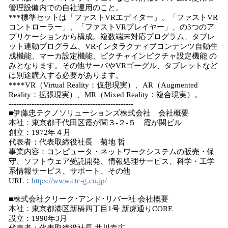
管理設備内での自社運用のこと。
***標準セットは「ファストVRエディター」、「ファストVR
コントローラー」、「ファストVRプレイヤー」、の3つのア
プリケーションから構成。複数端末対応プログラム、タブレ
ット連動プログラム、VRインタラクティブコンテンツ自動生
成機能、マーカ設定機能、ピクチャインピクチャ設定機能 の
みとなります。その他サーバやVRゴーグル、タブレットなど
は別途購入する必要があります。
****VR（Virtual Reality：仮想現実）、AR（Augmented
Reality：拡張現実）、MR（Mixed Reality：複合現実）。
-------------------------------------------------
■伊藤忠テクノソリューションズ株式会社 会社概要
本社：東京都千代田区霞が関３-２-５ 霞が関ビル
創立：1972年４月
代表者：代表取締役社長 菊地 哲
事業内容：コンピュータ・ネットワークシステムの販売・保
守、ソフトウェア受託開発、情報処理サービス、科学・工学
系情報サービス、サポート、その他
URL：
https://www.ctc-g.co.jp/
■株式会社クリーク･アンド･リバー社 会社概要
本社：東京都港区新橋四丁目1号 新虎通りCORE
設立：1990年3月