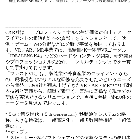
-------------------------------------------------
C&R社は、「プロフェッショナルの生涯価値の向上」と「ク
ライアントの価値創造への貢献」をミッションとして、映
像・ゲーム・Web分野など15分野で事業を展開しておりま
す。VR／AR／MR事業では、高精細4K一体型VRゴーグル
「IDEALENS K4」などのハードやコンテンツ開発、研究開発
やプロフェッショナルの紹介、コンサルティングまでを一貫
して手掛けております。
「ファストVR」は、製造業や外食産業のクライアントから
の、現場視点でのリアルな研修を充実させたいというニーズ
から開発。C&R社が積み上げてきたVR・AR・MR****に関す
る技術と実績から、簡単で素早く、言語に関係なく現場での
研修を実現できるソリューションで、今後１年間で約50件の
オーダーを見込んでおります。
*５G：第５世代（５th Generation）移動通信システムの略
称。大きな特徴は、「超高速化」「超多数同時接続」「超低
遅延」。
**オンプレ
ミス版：サーバやソフトウェアなどの情報システムの使用者