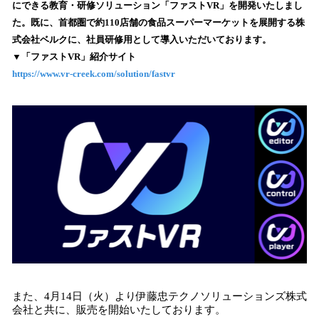
を
にできる教育・研修ソリューション「ファストVR」を開発いたしまし
読
た。既に、首都圏で約110店舗の食品スーパーマーケットを展開する株
み
式会社ベルクに、社員研修用として導入いただいております。
込
▼「ファストVR」紹介サイト
み
https://www.vr-creek.com/solution/fastvr
中
で
す
また、4月14日（火）より伊藤忠テクノソリューションズ株式
会社と共に、販売を開始いたしております。