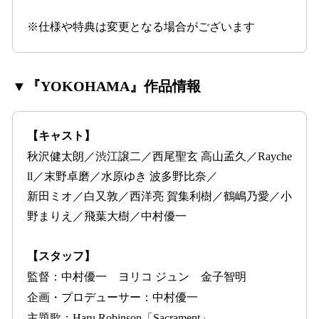
※仕様や特典は変更となる場合がございます
▼『YOKOHAMA』作品情報
【キャスト】
秋沢健太朗／渋江譲二／西尾聖玄 高山孟久／Rayche
ll／末野卓磨／水原ゆき 波多野比奈／
新田ミオ／白又敦／西洋亮 賀集利樹／鶴嶋乃愛／小
野まりえ／飛葉大樹／中村優一
【スタッフ】
監督：中村優一 ヨリコ ジュン 金子智明
企画・プロデューサー：中村優一
主題歌：Haru.Robinson「Sacrament」