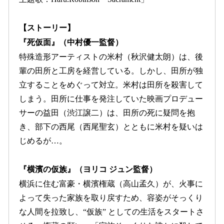
【ストーリー】
『死仮面』（中村優一監督）
特殊造形アーティストの米村（秋沢健太朗）は、後
輩の田所と工房を経営している。しかし、田所が独
立することをめぐって対立。米村は田所を殺害して
しまう。田所に仕事を発注していた映画プロデュー
サーの益田（渋江譲二）は、田所の死に疑問を抱
き、部下の西尾（西尾聖玄）とともに米村を疑いは
じめるが…。
『横濱の仮族』（ヨリコ ジュン監督）
横浜に住む富豪・横濱権蔵（高山孟久）が、火事に
よって失った家族を取り戻すため、容姿がそっくり
な人間を拉致し、“仮族” としての生活をスタートさ