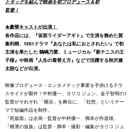
とタッグを組んで映画を初プロデュース＆初
監督！
★豪華キャストが出演！
各作品には、『仮面ライダーアギト』で主演を務めた賀
集利樹、MBSドラマ『あなたは私におとされたい』で初
主演を果たした 鶴嶋乃愛、ミュージカル『新テニスの王
子様』や映画『人生の着替え方』などで活躍する秋沢健
太朗などが出演。
映像プロデュース・エンタメテック事業を手掛けるテラ
スサイドが製作！中村優一、ヨリコ ジュン、金子智明の3
監督がそれぞれ 「横浜」を舞台に、「狂想」というテー
マで短編作品を制作。
『死仮面』は企画・監督が中村優一、脚本が作道雄。
『横濱の仮族』は監督・脚本・撮影・編集がヨリコ ジュ