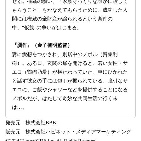
せる。権蔵の願い、「家族そっくりな誰かに殺して
もらうこと」をかなえてもらうために。成功した人
間には権蔵の全財産が譲られるという条件の
中、“仮族”の争いがはじまる。
『贋作』（金子智明監督）
妻に愛想をつかされ、別居中のノボル（賀集利
樹）。ある日、玄関の扉を開けると、若い女性・サ
エコ（鶴嶋乃愛）が横たわっていた。車にひかれた
と話す彼女の手には包丁が握られている。強引なサ
エコに、ご飯やシャワーなどを提供することになる
ノボルだが、はたして奇妙な共同生活の行く末
は…。
発売元：株式会社BBB
販売元：株式会社ハピネット・メディアマーケティング
©2024 TerraceSIDE Inc. All Rights Reserved.