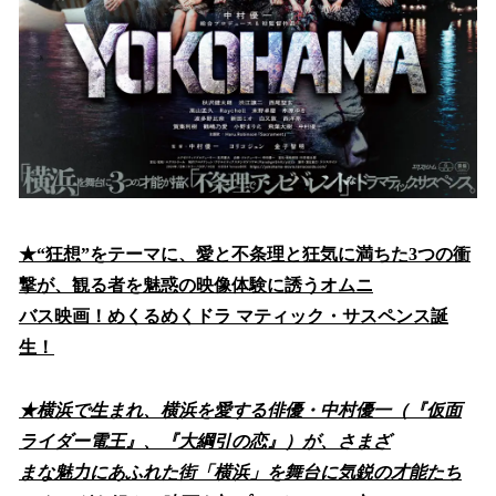
★“狂想”をテーマに、愛と不条理と狂気に満ちた3つの衝
撃が、観る者を魅惑の映像体験に誘うオムニ
バス映画！めくるめくドラ マティック・サスペンス誕
生！
★横浜で生まれ、横浜を愛する俳優・中村優一（『仮面
ライダー電王』、『大綱引の恋』）が、さまざ
まな魅力にあふれた街「横浜」を舞台に気鋭の才能たち