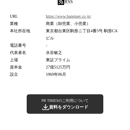
RSS
URL
https://www.happinet.co.jp/
業種
商業（卸売業、小売業）
本社所在地
東京都台東区駒形ニ丁目4番5号 駒形CA
ビル
電話番号
-
代表者名
水谷敏之
上場
東証プライム
資本金
27億5125万円
設立
1969年06月
PR TIMESのご利用について
資料をダウンロード