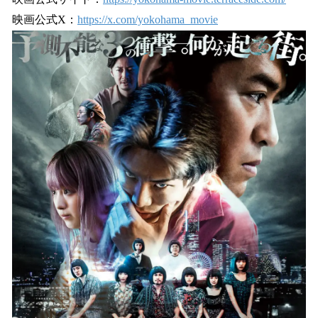
数
映画公式X：
https://x.com/yokohama_movie
を
読
み
込
み
中
で
す