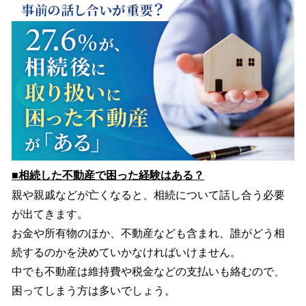
を
読
み
込
み
中
で
す
■相続した不動産で困った経験はある？
親や親戚などが亡くなると、相続について話し合う必要
が出てきます。
お金や所有物のほか、不動産なども含まれ、誰がどう相
続するのかを決めていかなければいけません。
中でも不動産は維持費や税金などの支払いも絡むので、
困ってしまう方は多いでしょう。