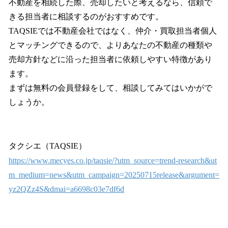
不動産を相続した際、売却したいと考えるなら、信頼で
きる担当者に相談するのがおすすめです。
TAQSIEでは不動産会社ではなく、仲介・買取担当者個人
とマッチングできるので、よりあなたの不動産の種類や
売却方針などに沿った担当者に依頼しやすい特徴があり
ます。
まずは無料の会員登録をして、相談してみてはいかがで
しょうか。
タクシエ（TAQSIE）
https://www.mecyes.co.jp/taqsie/?utm_source=trend-research&ut
m_medium=news&utm_campaign=20250715release&argument=
yz2QZz4S&dmai=a6698c03e7df6d