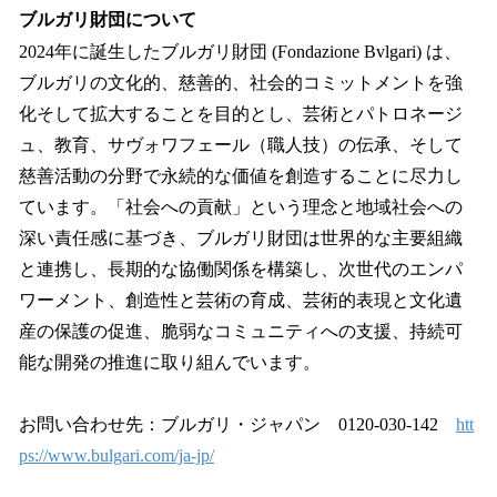
ブルガリ財団について
2024年に誕生したブルガリ財団 (Fondazione Bvlgari) は、
ブルガリの文化的、慈善的、社会的コミットメントを強
化そして拡大することを目的とし、芸術とパトロネージ
ュ、教育、サヴォワフェール（職人技）の伝承、そして
慈善活動の分野で永続的な価値を創造することに尽力し
ています。「社会への貢献」という理念と地域社会への
深い責任感に基づき、ブルガリ財団は世界的な主要組織
と連携し、長期的な協働関係を構築し、次世代のエンパ
ワーメント、創造性と芸術の育成、芸術的表現と文化遺
産の保護の促進、脆弱なコミュニティへの支援、持続可
能な開発の推進に取り組んでいます。
お問い合わせ先：ブルガリ・ジャパン 0120-030-142
htt
ps://www.bulgari.com/ja-jp/