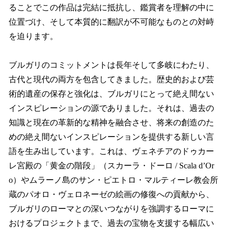
ることでこの作品は完結に抵抗し、鑑賞者を理解の中に
位置づけ、そして本質的に翻訳が不可能なものとの対峙
を迫ります。
ブルガリのコミットメントは長年そして多岐にわたり、
古代と現代の両方を包含してきました。歴史的および芸
術的遺産の保存と強化は、ブルガリにとって絶え間ない
インスピレーションの源でありました。それは、過去の
知識と現在の革新的な精神を融合させ、将来の創造のた
めの絶え間ないインスピレーションを提供する新しい言
語を生み出しています。これは、ヴェネチアのドゥカー
レ宮殿の「黄金の階段」（スカーラ・ドーロ / Scala d’Or
o）やムラーノ島のサン・ピエトロ・マルティーレ教会所
蔵のパオロ・ヴェロネーゼの絵画の修復への貢献から、
ブルガリのローマとの深いつながりを強調するローマに
おけるプロジェクトまで、過去の宝物を支援する幅広い