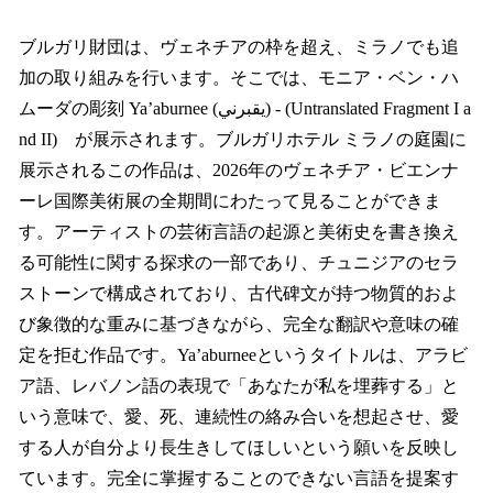
ブルガリ財団は、ヴェネチアの枠を超え、ミラノでも追
加の取り組みを行います。そこでは、モニア・ベン・ハ
ムーダの彫刻 Ya’aburnee (يقبرني) - (Untranslated Fragment I a
nd II) が展示されます。ブルガリホテル ミラノの庭園に
展示されるこの作品は、2026年のヴェネチア・ビエンナ
ーレ国際美術展の全期間にわたって見ることができま
す。アーティストの芸術言語の起源と美術史を書き換え
る可能性に関する探求の一部であり、チュニジアのセラ
ストーンで構成されており、古代碑文が持つ物質的およ
び象徴的な重みに基づきながら、完全な翻訳や意味の確
定を拒む作品です。Ya’aburneeというタイトルは、アラビ
ア語、レバノン語の表現で「あなたが私を埋葬する」と
いう意味で、愛、死、連続性の絡み合いを想起させ、愛
する人が自分より長生きしてほしいという願いを反映し
ています。完全に掌握することのできない言語を提案す