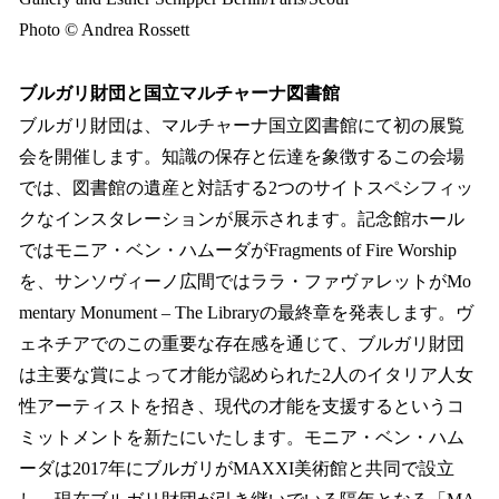
Photo © Andrea Rossett
ブルガリ財団と国立マルチャーナ図書館
ブルガリ財団は、マルチャーナ国立図書館にて初の展覧
会を開催します。知識の保存と伝達を象徴するこの会場
では、図書館の遺産と対話する2つのサイトスペシフィッ
クなインスタレーションが展示されます。記念館ホール
ではモニア・ベン・ハムーダがFragments of Fire Worship
を、サンソヴィーノ広間ではララ・ファヴァレットがMo
mentary Monument – The Libraryの最終章を発表します。ヴ
ェネチアでのこの重要な存在感を通じて、ブルガリ財団
は主要な賞によって才能が認められた2人のイタリア人女
性アーティストを招き、現代の才能を支援するというコ
ミットメントを新たにいたします。モニア・ベン・ハム
ーダは2017年にブルガリがMAXXI美術館と共同で設立