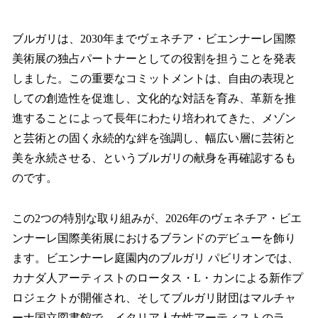
い
ね
！
ブルガリは、2030年までヴェネチア・ビエンナーレ国際
数
美術展の独占パートナーとしての役割を担うことを発表
を
しました。この重要なコミットメントは、自由の表現と
読
み
しての創造性を促進し、文化的な対話を育み、革新を推
込
進することによって長年にわたり培われてきた、メゾン
み
と芸術との固く永続的な絆を強調し、幅広い層に芸術と
中
で
美を永続させる、というブルガリの献身を再確認するも
す
のです。
この2つの特別な取り組みが、2026年のヴェネチア・ビエ
ンナーレ国際美術展におけるブランドのデビューを飾り
ます。ビエンナーレ庭園内のブルガリ パビリオンでは、
カナダ人アーティストのロータス・L・カンによる新作プ
ロジェクトが開催され、そしてブルガリ財団はマルチャ
ーナ国立図書館で、イタリア人女性アーティストのラ