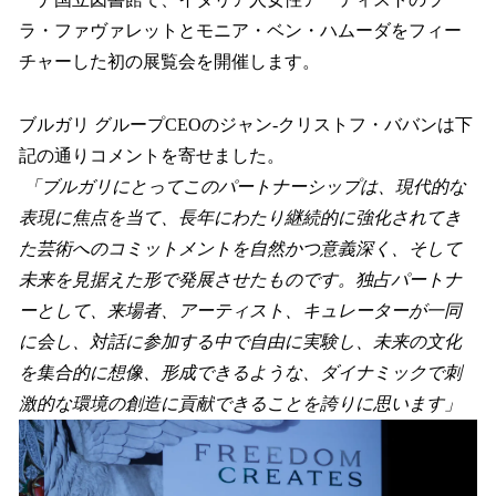
ラ・ファヴァレットとモニア・ベン・ハムーダをフィー
チャーした初の展覧会を開催します。
ブルガリ グループCEOのジャン-クリストフ・ババンは下
記の通りコメントを寄せました。
「ブルガリにとってこのパートナーシップは、現代的な
表現に焦点を当て、長年にわたり継続的に強化されてき
た芸術へのコミットメントを自然かつ意義深く、そして
未来を見据えた形で発展させたものです。独占パートナ
ーとして、来場者、アーティスト、キュレーターが一同
に会し、対話に参加する中で自由に実験し、未来の文化
を集合的に想像、形成できるような、ダイナミックで刺
激的な環境の創造に貢献できることを誇りに思います」