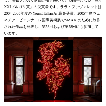
し、現在ブルガリ財団が引き継いでいる隔年となる「MA
XXIブルガリ賞」の受賞者です。ララ・ファヴァレットは
2004-2005年度の Young Italian Art賞を受賞、2005年度ヴェ
ネチア・ビエンナーレ国際美術展でMAXXIのために制作
された作品を発表し、第53回および第58回にも参加して
います。