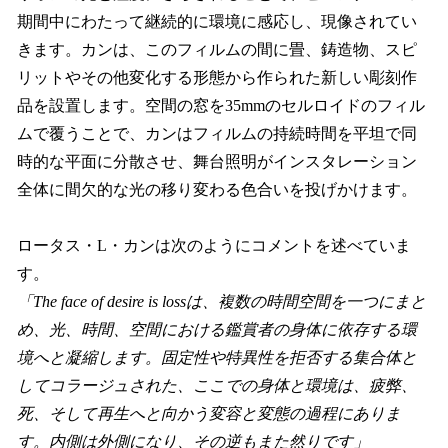
期間中にわたって継続的に環境に感応し、現像されてい
きます。カンは、このフィルムの間に畳、鋳造物、スピ
リットやその他変化する形態から作られた新しい彫刻作
品を設置します。空間の窓を35mmのセルロイドのフィル
ムで覆うことで、カンはフィルムの持続時間を平坦で同
時的な平面に分散させ、舞台照明がインスタレーション
全体に間欠的な光の移り変わる色合いを投げかけます。
ロータス・L・カンは次のようにコメントを述べていま
す。
「The face of desire is lossは、複数の時間空間を一つにまと
め、光、時間、空間における鑑賞者の身体に依存する環
境へと凝縮します。固定性や特異性を拒否する集合体と
してコラージュされた、ここでの身体と環境は、疲弊、
死、そして再生へと向かう変容と変態の過程にありま
す。内側は外側になり、その逆もまた然りです」