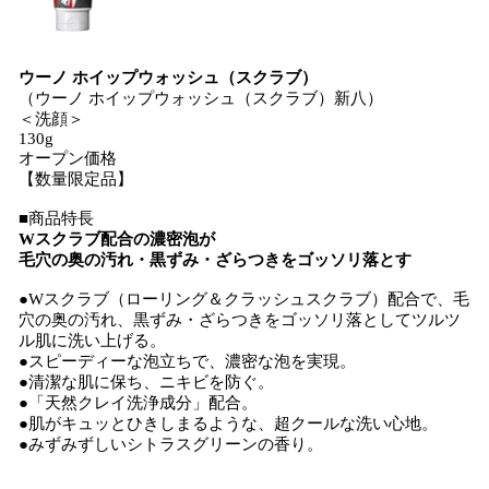
ウーノ ホイップウォッシュ（スクラブ）
（ウーノ ホイップウォッシュ（スクラブ）新八）
＜洗顔＞
130g
オープン価格
【数量限定品】
■商品特長
Wスクラブ配合の濃密泡が
毛穴の奥の汚れ・黒ずみ・ざらつきをゴッソリ落とす
●Wスクラブ（ローリング＆クラッシュスクラブ）配合で、毛
穴の奥の汚れ、黒ずみ・ざらつきをゴッソリ落としてツルツ
ル肌に洗い上げる。
●スピーディーな泡立ちで、濃密な泡を実現。
●清潔な肌に保ち、ニキビを防ぐ。
●「天然クレイ洗浄成分」配合。
●肌がキュッとひきしまるような、超クールな洗い心地。
●みずみずしいシトラスグリーンの香り。