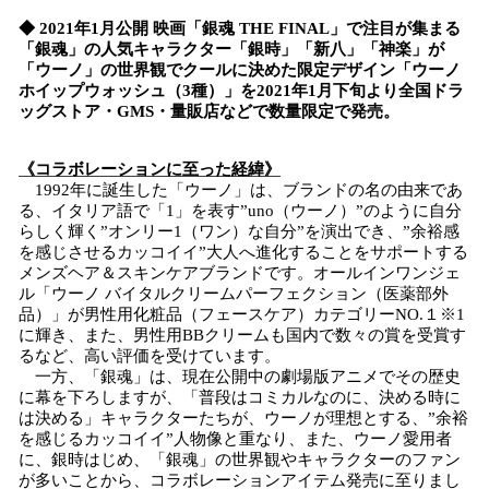
◆ 2021年1月公開 映画「銀魂 THE FINAL」で注目が集まる
「銀魂」の人気キャラクター「銀時」「新八」「神楽」が
「ウーノ」の世界観でクールに決めた限定デザイン「ウーノ
ホイップウォッシュ（3種）」を2021年1月下旬より全国ドラ
ッグストア・GMS・量販店などで数量限定で発売。
《コラボレーションに至った経緯》
1992年に誕生した「ウーノ」は、ブランドの名の由来であ
る、イタリア語で「1」を表す”uno（ウーノ）”のように自分
らしく輝く”オンリー1（ワン）な自分”を演出でき、”余裕感
を感じさせるカッコイイ”大人へ進化することをサポートする
メンズヘア＆スキンケアブランドです。オールインワンジェ
ル「ウーノ バイタルクリームパーフェクション（医薬部外
品）」が男性用化粧品（フェースケア）カテゴリーNO.１※1
に輝き、また、男性用BBクリームも国内で数々の賞を受賞す
るなど、高い評価を受けています。
一方、「銀魂」は、現在公開中の劇場版アニメでその歴史
に幕を下ろしますが、「普段はコミカルなのに、決める時に
は決める」キャラクターたちが、ウーノが理想とする、”余裕
を感じるカッコイイ”人物像と重なり、また、ウーノ愛用者
に、銀時はじめ、「銀魂」の世界観やキャラクターのファン
が多いことから、コラボレーションアイテム発売に至りまし