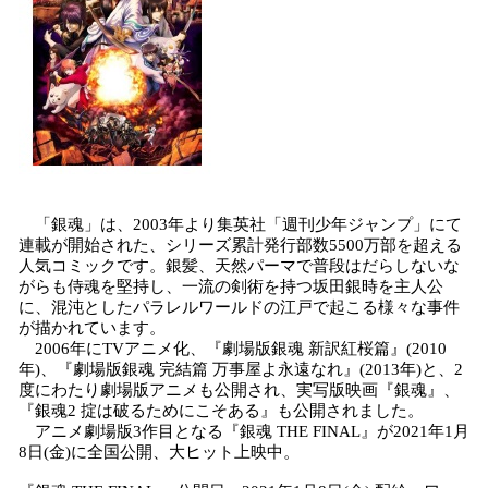
「銀魂」は、2003年より集英社「週刊少年ジャンプ」にて
連載が開始された、シリーズ累計発行部数5500万部を超える
人気コミックです。銀髪、天然パーマで普段はだらしないな
がらも侍魂を堅持し、一流の剣術を持つ坂田銀時を主人公
に、混沌としたパラレルワールドの江戸で起こる様々な事件
が描かれています。
2006年にTVアニメ化、『劇場版銀魂 新訳紅桜篇』(2010
年)、『劇場版銀魂 完結篇 万事屋よ永遠なれ』(2013年)と、2
度にわたり劇場版アニメも公開され、実写版映画『銀魂』、
『銀魂2 掟は破るためにこそある』も公開されました。
アニメ劇場版3作目となる『銀魂 THE FINAL』が2021年1月
8日(金)に全国公開、大ヒット上映中。