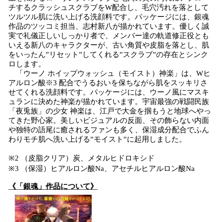
チするクラッシュスクラブをW配合し、毛穴汚れを落として
ツルツル肌に洗い上げる洗顔料です。パッケージには、銀魂
作品のツッコミ担当、志村新八が描かれています。優しく誠
実で礼儀正しいしっかり者で、メンバー達の軌道修正役とも
いえる新八のキャラクターが、古い角質や皮脂を落とし、肌
をいったん”リセット”してくれる”スクラブ”の存在とシンク
ロします。
「ウーノ ホイップウォッシュ（モイスト）神楽」は、Wヒ
アルロン酸※3 配合でうるおいを保ちながら肌をスッキリさ
せてくれる洗顔料です。パッケージには、ウーノ風にマスキ
ュランに決めた神楽が描かれています。宇宙最強の戦闘民族
「夜兎族」の少女 神楽は、江戸で大金を掴もうと地球へやっ
てきた野心家。美しいビジュアルの反面、その飾らない内面
や独特の語尾に癒されるファンも多く、保湿成分配合でふん
わりモチ肌へ洗い上げる”モイスト”に起用しました。
※2 （皮脂クリア）炭、メタルヒドロキシド
※3 （保湿）ヒアルロン酸Na、アセチルヒアルロン酸Na
《「銀魂」作品について》