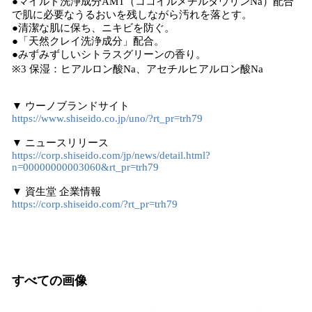
●マイルド洗浄成分AMT（ココイルメチルタウリンNa）配合
で肌に必要なうるおいを残しながら汚れを落とす。
●清潔な肌に保ち、ニキビを防ぐ。
●「天然クレイ洗浄成分」配合。
●みずみずしいシトラスグリーンの香り。
※3 保湿：ヒアルロン酸Na、アセチルヒアルロン酸Na
▼ ウーノブランドサイト
https://www.shiseido.co.jp/uno/?rt_pr=trh79
▼ ニュースリリース
https://corp.shiseido.com/jp/news/detail.html?
n=00000000003060&rt_pr=trh79
▼ 資生堂 企業情報
https://corp.shiseido.com/?rt_pr=trh79
すべての画像