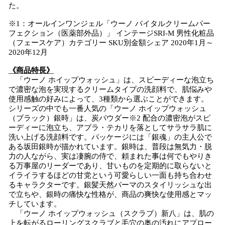
た。
※1：オールインワンジェル「ウーノ バイタルクリームパー
フェクション（医薬部外品）」 インテージSRI-M 男性化粧品
（フェースケア）カテゴリー SKU別金額シェア 2020年1月～
2020年12月
《商品特長》
「ウーノ ホイップウォッシュ」は、スピーディーな泡立ち
で濃密な泡を実現するクリームタイプの洗顔料で、肌悩みや
使用感触の好みによって、3種類から選ぶことができます。
シリーズの中でも一番人気の「ウーノ ホイップウォッシュ
（ブラック）銀時」は、炭パウダー※2 配合の濃密泡がスピ
ーディーに泡立ち、アブラ・テカリを落としてサラサラ肌に
洗い上げる洗顔料です。パッケージには「銀魂」の主人公で
ある坂田銀時が描かれています。銀時は、普段は無気力・脱
力の人ながら、実は凄腕の侍で、頼まれた事は何でもやりき
る万事屋のリーダーであり、甘いものを定期的に取らないと
イライラするほどの甘党という可愛らしい一面も持ち合わせ
るキャラクターです。銀髪天然パーマのスタイリッシュな出
で立ちや、銀時の痛快な性格が、商品の爽快な使用感とマッ
チしています。
「ウーノ ホイップウォッシュ（スクラブ）新八」は、肌の
上を転がるローリングスクラブと毛穴の奥の汚れにアプロー