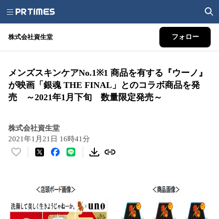
株式会社資生堂
フォロー
メンズスキンケアNo.1※1 商品を有する『ウーノ』
が映画「銀魂 THE FINAL」とのコラボ商品を発
売 ～2021年1月下旬 数量限定発売～
株式会社資生堂
2021年1月21日 16時41分
い
い
ね
！
数
を
読