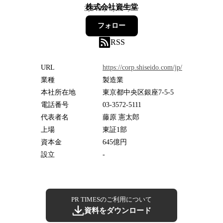
株式会社資生堂
3,249
フォロワー
フォロー
RSS
URL
https://corp.shiseido.com/jp/
業種
製造業
本社所在地
東京都中央区銀座7-5-5
電話番号
03-3572-5111
代表者名
藤原 憲太郎
上場
東証1部
資本金
645億円
設立
-
PR TIMESのご利用について
資料をダウンロード