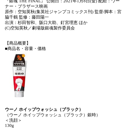
『銀魂 THE FINAL』 公開日：2021年1月8日(金) 配給：ワー
ナー・ブラザース映画
原作：空知英秋(集英社ジャンプコミックス刊) 監督/脚本：宮
脇千鶴 監修：藤田陽一
出演：杉田智和、阪口大助、釘宮理恵 ほか
(C)空知英秋／劇場版銀魂製作委員会
【商品概要】
■商品名・容量・価格
ウーノ ホイップウォッシュ（ブラック）
（ウーノ ホイップウォッシュ（ブラック）銀時）
＜洗顔＞
130g