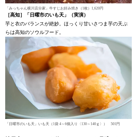
「みっちゃん横川店分家」牛すじお好み焼き（1枚）1,620円
［高知］「日曜市のいも天」（実演）
芋と衣のバランスが絶妙。ほっくり甘いさつま芋の天ぷ
らは高知のソウルフード。
「日曜市のいも天」いも天（1袋 4～6個入り〈130～140ｇ〉） 501円