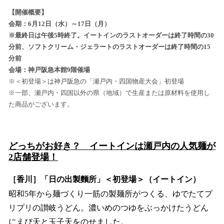
ね
！
【開催概要】
数
会期：6月12日（水）～17日（月）
を
※最終日は午後5時終了。イートインのラストオーダーは終了時間の30
読
分前、ソフトクリーム・ジェラートのラストオーダーは終了時間の15
み
分前
込
会場：神戸阪急本館9階催場
み
※＜初登場＞は神戸阪急の「瀬戸内・四国物産大会」初登場
中
※一部、瀬戸内・四国以外の県（地域）で生産または原材料を使用し
で
た商品がございます。
す
どっちがお好き？ イートインは瀬戸内の人気麺が
2店舗登場！
［香川］「日の出製麵所」＜初登場＞（イートイン）
昭和5年から麺づくり一筋の製麺所がつくる、ゆでたてプ
リプリの讃岐うどん。濃いめのつゆをぶっかけたうどん
にえび天と玉子天をのせました。