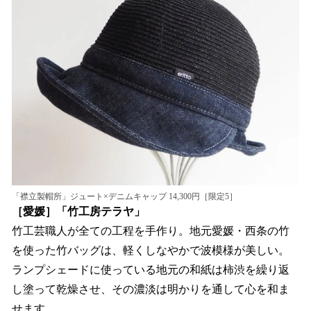
「襟立製帽所」ジュート×デニムキャップ 14,300円［限定5］
［愛媛］「竹工房テラヤ」
竹工芸職人が全ての工程を手作り。地元愛媛・西条の竹
を使った竹バッグは、軽くしなやかで波模様が美しい。
ランプシェードに使っている地元の和紙は柿渋を繰り返
し塗って乾燥させ、その濃淡は明かりを通して心を和ま
せます。