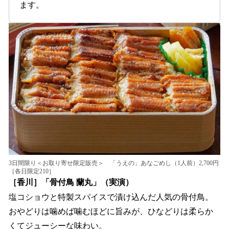
ます。
3日間限り＜お取り寄せ限定販売＞ 「うえの」あなごめし（1人前）2,700円
［各日限定210］
［香川］「骨付鳥 蘭丸」（実演）
塩コショウと特製スパイスで漬け込んだ人気の骨付鳥。
おやどりは噛めば噛むほどに旨みが、ひなどりは柔らか
くてジューシーな味わい。