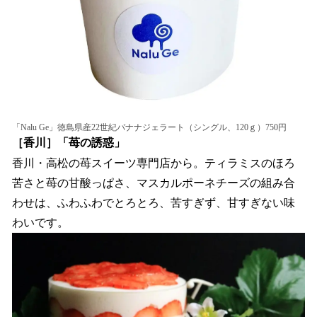
「Nalu Ge」徳島県産22世紀バナナジェラート（シングル、120ｇ）750円
［香川］「苺の誘惑」
香川・高松の苺スイーツ専門店から。ティラミスのほろ
苦さと苺の甘酸っぱさ、マスカルポーネチーズの組み合
わせは、ふわふわでとろとろ、苦すぎず、甘すぎない味
わいです。