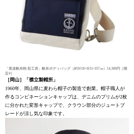
「尾道帆布鞄 彩工房」帆布ボディバッグ（約W18×H31×D7㎝）14,300円［限
定4］
［岡山］「襟立製帽所」
1960年、岡山県に麦わら帽子の製造で創業。帽子職人が
作るコンビネーションキャップは、デニムのブリムが2枚
に分かれた変形キャップで、クラウン部分のジュートブ
レードが涼し気な印象です。