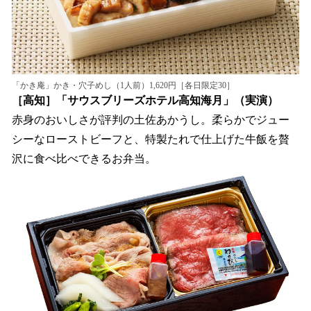
「かき庵」かき・穴子めし（1人前）1,620円［各日限定30］
［高知］「サウスブリーズホテル高知海月」（実演）
赤身のおいしさが評判の土佐あかうし。柔らかでジュー
シーなローストビーフと、特製たれで仕上げた牛飯を贅
沢に食べ比べできるお弁当。