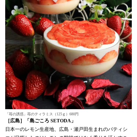
「苺の誘惑」苺のティラミス（125ｇ）680円
［広島］「島ごころ SETODA」
日本一のレモン生産地、広島・瀬戸田生まれのパティシ