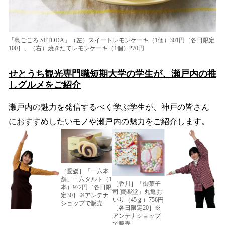
「島ごころ SETODA」（左）スイートレモンケーキ（1個）301円［各日限定
100］、（右）焼きたてレモンケーキ（1個）270円
せとうち観光専門職短期大学の学生が、瀬戸内の推
しグルメをご紹介
瀬戸内の魅力を発信するべく学ぶ学生が、神戸の皆さん
におすすめしたいモノや瀬戸内の魅力をご紹介します。
［愛媛］「一六本
舗」一六タルト（1
［香川］「御菓子
本）972円［各日限
司 寶楽堂」丸亀お
定30］※アンテナ
いり（45ｇ）756円
ショップで販売
［各日限定20］※
アンテナショップ
で販売