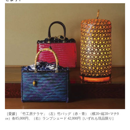
［愛媛］「竹工房テラヤ」（左）竹バッグ（赤・青）（横20×縦28×マチ9
㎝）各85,000円、（右）ランプシェード 42,000円［いずれも現品限り］