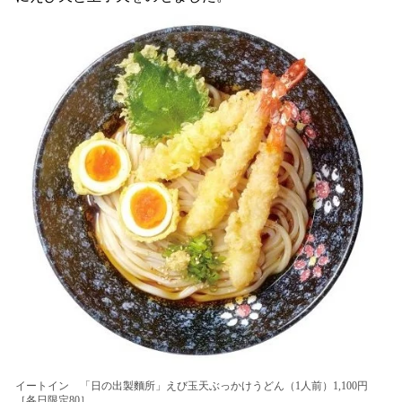
イートイン 「日の出製麵所」えび玉天ぶっかけうどん（1人前）1,100円
［各日限定80］