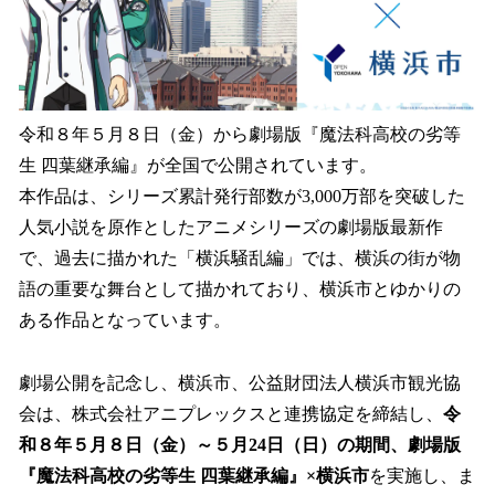
込
み
中
で
す
令和８年５月８日（金）から劇場版『魔法科高校の劣等
生 四葉継承編』が全国で公開されています。
本作品は、シリーズ累計発行部数が3,000万部を突破した
人気小説を原作としたアニメシリーズの劇場版最新作
で、過去に描かれた「横浜騒乱編」では、横浜の街が物
語の重要な舞台として描かれており、横浜市とゆかりの
ある作品となっています。
劇場公開を記念し、横浜市、公益財団法人横浜市観光協
会は、株式会社アニプレックスと連携協定を締結し、
令
和８年５月８日（金）～５月24日（日）の期間、劇場版
『魔法科高校の劣等生 四葉継承編』×横浜市
を実施し、ま