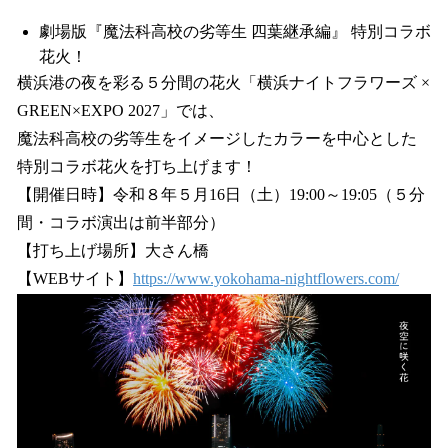
劇場版『魔法科高校の劣等生 四葉継承編』 特別コラボ
花火！
横浜港の夜を彩る５分間の花⽕「横浜ナイトフラワーズ ×
GREEN×EXPO 2027」では、
魔法科高校の劣等生をイメージしたカラーを中心とした
特別コラボ花火を打ち上げます！
【開催日時】令和８年５月16日（⼟）19:00～19:05（５分
間・コラボ演出は前半部分）
【打ち上げ場所】大さん橋
【WEBサイト】
https://www.yokohama-nightflowers.com/