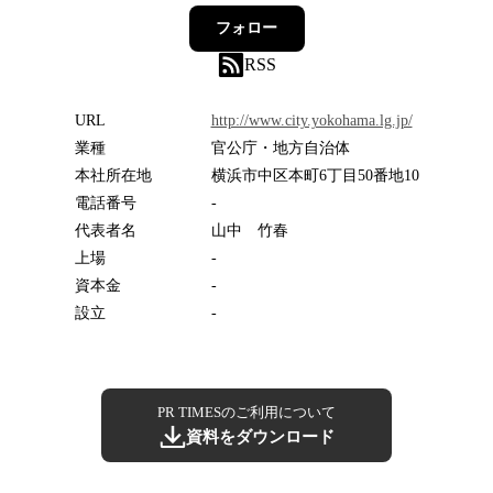
フォロー
RSS
URL
http://www.city.yokohama.lg.jp/
業種
官公庁・地方自治体
本社所在地
横浜市中区本町6丁目50番地10
電話番号
-
代表者名
山中 竹春
上場
-
資本金
-
設立
-
PR TIMESのご利用について
資料をダウンロード