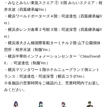
・みなとみらい東急スクエア ① ３階 みらいスクエア：桜
井水波（四葉継承編Ver.）
・横浜ワールドポーターズ４階：司波達也（四葉継承編V
er.）
・横浜赤レンガ倉庫２号館３階：司波深雪（四葉継承編V
er.）
・横浜港大さん橋国際客船ターミナル２階 ⼭下公園側休
憩所：桜井水波（制服Ver.）
・横浜中華街インフォメーションセンター「ChinaTown8
0」：司波達也（制服Ver.）
・横浜マリンタワー１階ホテルニューグランド側エント
ランス：司波達也・司波深雪（横浜コラボVer.）
※各施設の営業時間をご確認の上、営業時間内でお楽し
みください。