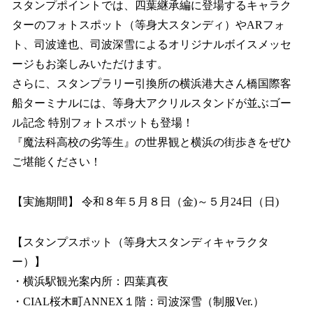
スタンプポイントでは、四葉継承編に登場するキャラク
ターのフォトスポット（等身大スタンディ）やARフォ
ト、司波達也、司波深雪によるオリジナルボイスメッセ
ージもお楽しみいただけます。
さらに、スタンプラリー引換所の横浜港大さん橋国際客
船ターミナルには、等身大アクリルスタンドが並ぶゴー
ル記念 特別フォトスポットも登場！
『魔法科高校の劣等生』の世界観と横浜の街歩きをぜひ
ご堪能ください！
【実施期間】 令和８年５月８日（金)～５月24日（日)
【スタンプスポット（等身大スタンディキャラクタ
ー）】
・横浜駅観光案内所：四葉真夜
・CIAL桜木町ANNEX１階：司波深雪（制服Ver.）