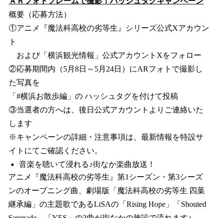
ＡＲフォトフレームで撮影！ハッシュタグキャンペーン
概要（応募方法）
①アニメ『魔法科高校の劣等生』シリーズ公式Xアカウン
ト
および「横浜観光情報」公式アカウントXをフォロー
②応募期間内（5月8日～5月24日）にARフォトで撮影し
た写真を
「#横浜お散歩編」の ハッシュタグを付けて投稿
③当選者の方へは、後日公式アカウントよりご連絡いた
します
※キャンペーンの詳細・注意事項は、最新情報を特設サ
イトにてご確認ください。
音楽を聴いて浸れる♪街なか楽曲放送！
アニメ『魔法科高校の劣等生』第1シーズン・第3シーズ
ンのオープニング曲、劇場版「魔法科高校の劣等生 四葉
継承編」の主題歌であるLiSAの「Rising Hope」「Shouted
Serenade」「YES」の3曲が街なかの施設で流れます♪