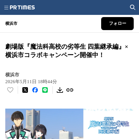
横浜市
フォロー
劇場版『魔法科高校の劣等生 四葉継承編』×
横浜市コラボキャンペーン開催中！
横浜市
2026年5月11日 18時44分
い
い
ね
！
数
を
読
み