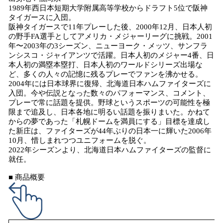
1989年西日本短期大学附属高等学校からドラフト5位で阪神
タイガースに入団。
阪神タイガースで11年プレーした後、2000年12月、日本人初
の野手FA選手としてアメリカ・メジャーリーグに挑戦。2001
年〜2003年の3シーズン、ニューヨーク・メッツ、サンフラ
ンシスコ・ジャイアンツで活躍。日本人初のメジャー4番、日
本人初の満塁本塁打、日本人初のワールドシリーズ出場な
ど、多くの人々の記憶に残るプレーでファンを沸かせる。
2004年には日本球界に復帰、北海道日本ハムファイターズに
入団。今や伝説となった数々のパフォーマンス、コメント、
プレーで常に話題を提供。野球というスポーツの可能性を極
限まで追及し、日本各地に明るい話題を振りまいた。かねて
からの夢であった「札幌ドームを満員にする」目標を達成し
た新庄は、ファイターズが44年ぶりの日本一に輝いた2006年
10月、惜しまれつつユニフォームを脱ぐ。
2022年シーズンより、北海道日本ハムファイターズの監督に
就任。
■ 商品概要