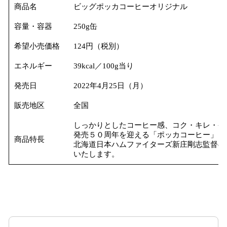
商品名
ビッグポッカコーヒーオリジナル
容量・容器
250g缶
希望小売価格
124円（税別）
エネルギー
39kcal／100g当り
発売日
2022年4月25日（月）
販売地区
全国
しっかりとしたコーヒー感、コク・キレ・香
発売５０周年を迎える「ポッカコーヒー」を
商品特長
北海道日本ハムファイターズ新庄剛志監督の
いたします。