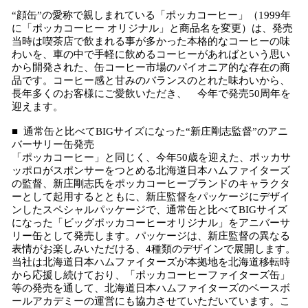
“顔缶”の愛称で親しまれている「ポッカコーヒー」（1999年
に「ポッカコーヒー オリジナル」と商品名を変更）は、発売
当時は喫茶店で飲まれる事が多かった本格的なコーヒーの味
わいを、車の中で手軽に飲めるコーヒーがあればという思い
から開発された、缶コーヒー市場のパイオニア的な存在の商
品です。コーヒー感と甘みのバランスのとれた味わいから、
長年多くのお客様にご愛飲いただき、 今年で発売50周年を
迎えます。
■ 通常缶と比べてBIGサイズになった“新庄剛志監督”のアニ
バーサリー缶発売
「ポッカコーヒー」と同じく、今年50歳を迎えた、ポッカサ
ッポロがスポンサーをつとめる北海道日本ハムファイターズ
の監督、新庄剛志氏をポッカコーヒーブランドのキャラクタ
ーとして起用するとともに、新庄監督をパッケージにデザイ
ンしたスペシャルパッケージで、通常缶と比べてBIGサイズ
になった「ビッグポッカコーヒーオリジナル」をアニバーサ
リー缶として発売します。パッケージは、新庄監督の異なる
表情がお楽しみいただける、4種類のデザインで展開します。
当社は北海道日本ハムファイターズが本拠地を北海道移転時
から応援し続けており、「ポッカコーヒーファイターズ缶」
等の発売を通して、北海道日本ハムファイターズのベースボ
ールアカデミーの運営にも協力させていただいています。こ