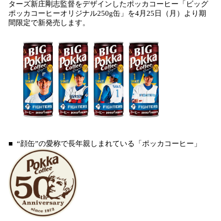
ターズ新庄剛志監督をデザインしたポッカコーヒー「ビッグ
読
ポッカコーヒーオリジナル250g缶」を4月25日（月）より期
み
間限定で新発売します。
込
み
中
で
す
■ “顔缶”の愛称で長年親しまれている「ポッカコーヒー」