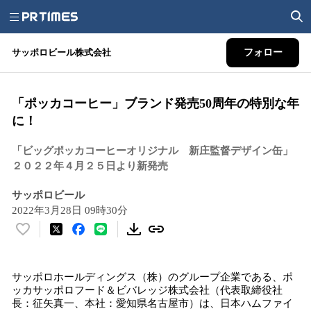
サッポロビール株式会社
フォロー
「ポッカコーヒー」ブランド発売50周年の特別な年
に！
「ビッグポッカコーヒーオリジナル 新庄監督デザイン缶」
２０２２年４月２５日より新発売
サッポロビール
2022年3月28日 09時30分
い
い
ね
サッポロホールディングス（株）のグループ企業である、ポ
！
ッカサッポロフード＆ビバレッジ株式会社（代表取締役社
数
長：征矢真一、本社：愛知県名古屋市）は、日本ハムファイ
を