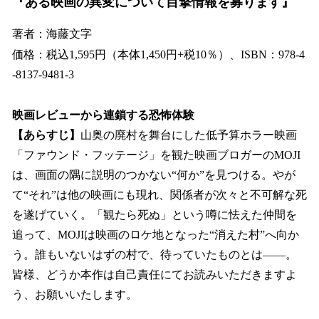
『ある映画の異変について目撃情報を募ります』
著者：海藤文字
価格：税込1,595円（本体1,450円+税10％）、ISBN：978-4
-8137-9481-3
映画レビューから連鎖する恐怖体験
【あらすじ】
山奥の廃村を舞台にした低予算ホラー映画
「ファウンド・フッテージ」を観た映画ブロガーのMOJI
は、画面の隅に説明のつかない“何か”を見つける。やが
て“それ”は他の映画にも現れ、関係者が次々と不可解な死
を遂げていく。「観たら死ぬ」という噂に怯えた仲間を
追って、MOJIは映画のロケ地となった“消えた村”へ向か
う。誰もいないはずの村で、待っていたものとは――。
皆様、どうか本作は自己責任にてお読みいただきますよ
う、お願いいたします。