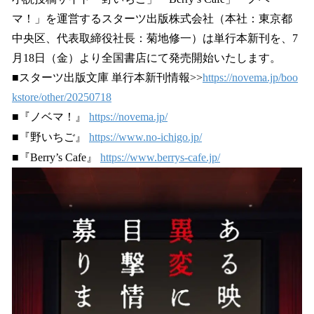
数
マ！」を運営するスターツ出版株式会社（本社：東京都
を
中央区、代表取締役社長：菊地修一）は単行本新刊を、7
読
み
月18日（金）より全国書店にて発売開始いたします。
込
■スターツ出版文庫 単行本新刊情報>>
https://novema.jp/boo
み
kstore/other/20250718
中
で
■『ノベマ！』
https://novema.jp/
す
■『野いちご』
https://www.no-ichigo.jp/
■『Berry’s Cafe』
https://www.berrys-cafe.jp/