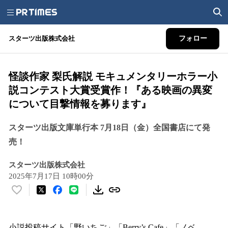
スターツ出版株式会社
フォロー
怪談作家 梨氏解説 モキュメンタリーホラー小
説コンテスト大賞受賞作！『ある映画の異変
について目撃情報を募ります』
スターツ出版文庫単行本 7月18日（金）全国書店にて発
売！
スターツ出版株式会社
2025年7月17日 10時00分
い
い
ね
！
小説投稿サイト「野いちご」「Berry’s Cafe」「ノベ