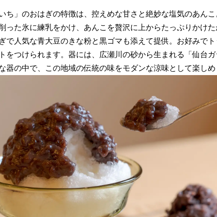
いち」のおはぎの特徴は、控えめな甘さと絶妙な塩気のあんこ
削った氷に練乳をかけ、あんこを贅沢に上からたっぷりかけた
ぎで人気な青大豆のきな粉と黒ゴマも添えて提供。お好みでト
トをつけられます。器には、広瀬川の砂から生まれる「仙台ガ
な器の中で、この地域の伝統の味をモダンな涼味として楽しめ