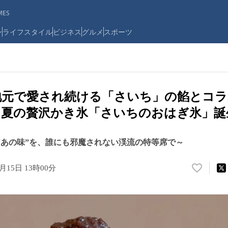
ES
ン
ライフスタイル
ビジネス
グルメ
スポーツ
地元で愛され続ける「さいち」の餡とコ
う夏の贅沢かき氷「さいちのおはぎ氷」誕
る“あの味”を、誰にも邪魔されない渓流の特等席で～
4月15日 13時00分
い
い
ね
！
数
を