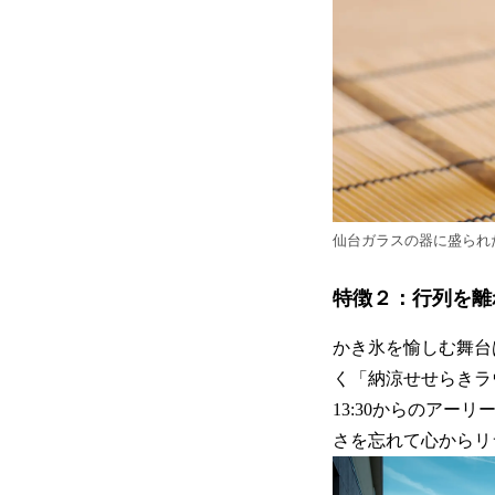
仙台ガラスの器に盛られ
特徴２：行列を離
かき氷を愉しむ舞台
く「納涼せせらきラ
13:30からのア
さを忘れて心からリ