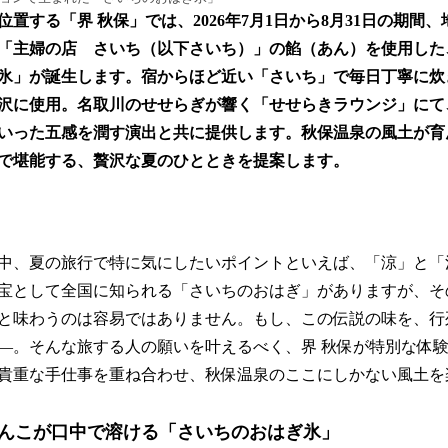
置する「界 秋保」では、2026年7月1日から8月31日の期間
「主婦の店 さいち（以下さいち）」の餡（あん）を使用した
氷」が誕生します。宿からほど近い「さいち」で毎日丁寧に炊
沢に使用。名取川のせせらぎが響く「せせらきラウンジ」にて
いった五感を潤す演出と共に提供します。秋保温泉の風土が育
で堪能する、贅沢な夏のひとときを提案します。
中、夏の旅行で特に気にしたいポイントといえば、「涼」と「
宝として全国に知られる「さいちのおはぎ」がありますが、そ
と味わうのは容易ではありません。もし、この伝説の味を、行
—。そんな旅する人の願いを叶えるべく、界 秋保が特別な体
貴重な手仕事を重ね合わせ、秋保温泉のここにしかない風土を
んこが口中で溶ける「さいちのおはぎ氷」