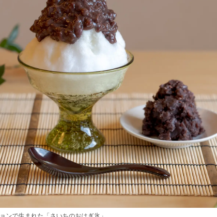
読
み
込
み
中
で
す
ションで生まれた「さいちのおはぎ氷」