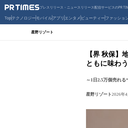
プレスリリース・ニュースリリース配信サービスのPR TIM
Top
テクノロジー
モバイル
アプリ
エンタメ
ビューティー
ファッショ
星野リゾート
【界 秋保】
ともに味わ
～1日2.5万個売れ
星野リゾート
2026年