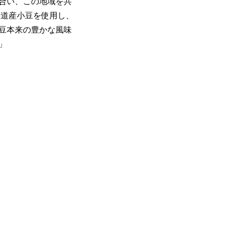
合い、この地域を共
海道産小豆を使用し、
豆本来の豊かな風味
」