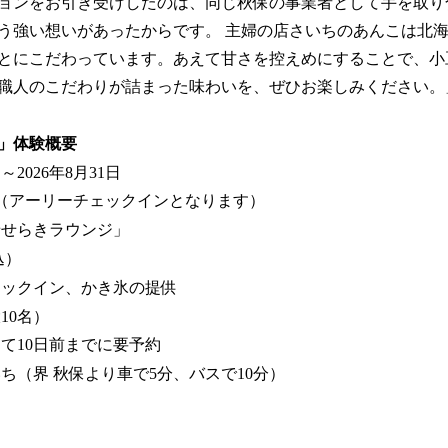
ョンをお引き受けしたのは、同じ秋保の事業者として手を取り
う強い想いがあったからです。 主婦の店さいちのあんこは北
とにこだわっています。あえて甘さを控えめにすることで、小
職人のこだわりが詰まった味わいを、ぜひお楽しみください。
」体験概要
～2026年8月31日
4:30（アーリーチェックインとなります）
せせらきラウンジ」
込）
ェックイン、かき氷の提供
10名）
て10日前までに要予約
ち（界 秋保より車で5分、バスで10分）