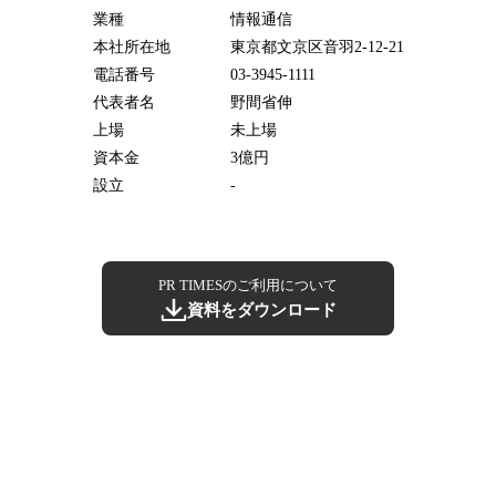
業種
情報通信
本社所在地
東京都文京区音羽2-12-21
電話番号
03-3945-1111
代表者名
野間省伸
上場
未上場
資本金
3億円
設立
-
PR TIMESのご利用について
資料をダウンロード