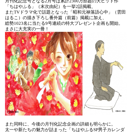
月刊化記念号となる2月号は累計2300万部超の大ヒット作
「ちはやふる」（末次由紀）を一挙2話掲載、
またTVドラマ化で話題となった「昭和元禄落語心中」（雲田
はるこ）の描き下ろし番外篇（前篇）掲載に加え、
総勢1023名に当たる9号連続の特大プレゼント企画も開始。
まさに大充実の一冊！
また同時に、今後の月刊化記念企画の詳細も明らかに。
太一や新たちの魅力が詰まった「ちはやふるSP男子カレンダ