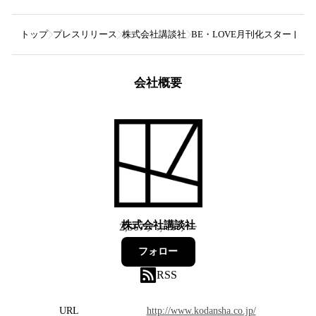
トップ
プレスリリース
株式会社講談社
BE・LOVE月刊化 スタート！
会社概要
株式会社講談社
2,567
フォロワー
フォロー
RSS
URL
http://www.kodansha.co.jp/