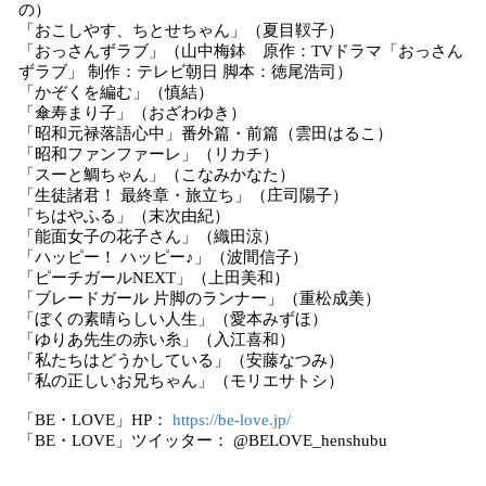
の）
「おこしやす、ちとせちゃん」（夏目靫子）
「おっさんずラブ」（山中梅鉢 原作：TVドラマ「おっさん
ずラブ」 制作：テレビ朝日 脚本：徳尾浩司）
「かぞくを編む」（慎結）
「傘寿まり子」（おざわゆき）
「昭和元禄落語心中」番外篇・前篇（雲田はるこ）
「昭和ファンファーレ」（リカチ）
「スーと鯛ちゃん」（こなみかなた）
「生徒諸君！ 最終章・旅立ち」（庄司陽子）
「ちはやふる」（末次由紀）
「能面女子の花子さん」（織田涼）
「ハッピー！ ハッピー♪」（波間信子）
「ピーチガールNEXT」（上田美和）
「ブレードガール 片脚のランナー」（重松成美）
「ぼくの素晴らしい人生」（愛本みずほ）
「ゆりあ先生の赤い糸」（入江喜和）
「私たちはどうかしている」（安藤なつみ）
「私の正しいお兄ちゃん」（モリエサトシ）
「BE・LOVE」HP：
https://be-love.jp/
「BE・LOVE」ツイッター：‎ @BELOVE_henshubu