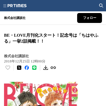
株式会社講談社
フォロー
BE・LOVE月刊化 スタート！ 記念号は 「ちはやふ
る」 一挙2話掲載！！
株式会社講談社
2018年12月25日 12時00分
い
い
ね
！
数
を
読
み