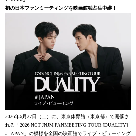
を
初の日本ファンミーティングを映画館独占生中継！
読
み
込
み
中
で
す
2026年6月27日（土）に、東京体育館（東京都）で開催さ
れる「2026 NCT JNJM FANMEETING TOUR [DUALITY]
# JAPAN」の模様を全国の映画館でライブ・ビューイング