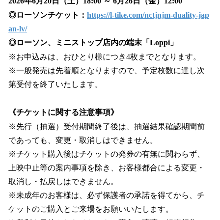
2026年6月20日（土）18:00 ～ 6月26日（金）12:00
◎ローソンチケット：
https://l-tike.com/nctjnjm-duality-jap
an-lv/
◎ローソン、ミニストップ店内の端末「Loppi」
※お申込みは、おひとり様につき4枚までとなります。
※一般発売は先着順となりますので、予定枚数に達し次
第受付を終了いたします。
《チケットに関する注意事項》
※先行（抽選）受付期間終了後は、抽選結果確認期間前
であっても、変更・取消しはできません。
※チケット購入後はチケットの発券の有無に関わらず、
上映中止等の案内事項を除き、お客様都合による変更・
取消し・払戻しはできません。
※未成年のお客様は、必ず保護者の承諾を得てから、チ
ケットのご購入とご来場をお願いいたします。