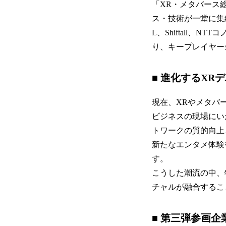
「XR・メタバース
ス・技術が一堂に集結
L、Shiftall、N
り、キープレイヤー
■
進化するXR
現在、XRやメタバ
ビジネスの現場にい
トワークの質的向上
新たなエンタメ体験
す。
こうした潮流の中、
チャルが融合するこ
■
第三弾参画企