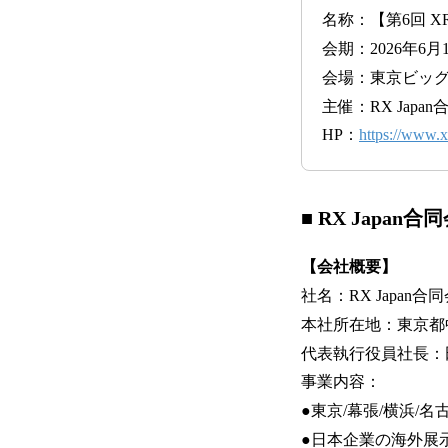
名称：【第6回 X
会期：2026年6
会場：東京ビッ
主催：RX Japa
HP：
https://www.xr
■ RX Japan
【会社概要】
社名：RX Japan合
本社所在地：東京都中
代表執行役員社長：
事業内容：
●東京/幕張/横浜/名
●日本企業の海外展示