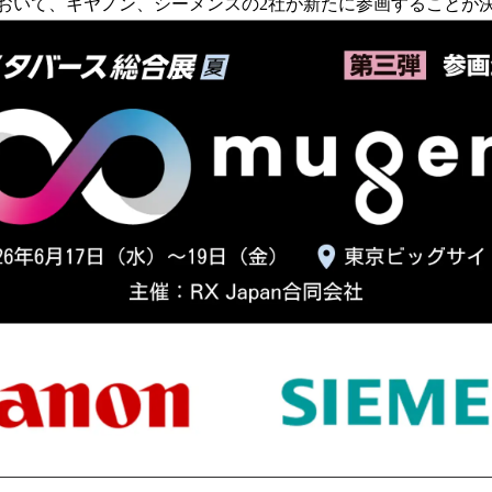
」において、キヤノン、シーメンスの2社が新たに参画することが
読
み
込
み
中
で
す