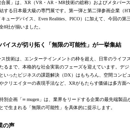
総合展」は、XR（VR・AR・MR技術の総称）およびメタバー
する日本最大級の専門展です。第一弾と第二弾参画企業（HTC N
TTコノキューデバイス、Even Realities、PICO）に加えて、今回
全8社が揃いました。
デバイスが切り拓く「無限の可能性」が一挙集結
ース技術は、エンターテインメントの枠を超え、日常のライフ
たるまで、本格的な社会実装のフェーズを迎えています。デジ
といったビジネスの課題解決（DX）はもちろん、空間コンピ
やクリエイターの表現手法など、XRがもたらす価値は多方面
特別企画「∞ mugen」は、業界をリードする企業の最先端製
とで生まれる「無限の可能性」を具体的に提示します。
業
の声