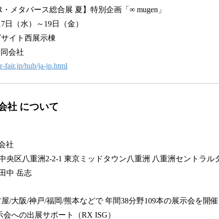
R・メタバース総合展 夏】特別企画「∞ mugen」
月17日（水）～19日（金）
グサイト西展示棟
n合同会社
-fair.jp/hub/ja-jp.html
合同会社 について
同会社
央区八重洲2-2-1 東京ミッドタウン八重洲 八重洲セントラル
田中 岳志
古屋/大阪/神戸/福岡/熊本などで 年間38分野109本の展示会を開催
会への出展サポート（RX ISG）