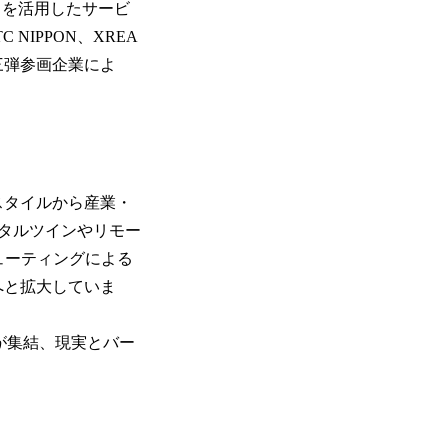
スを活用したサービ
IPPON、XREA
の第三弾参画企業によ
スタイルから産業・
タルツインやリモー
ューティングによる
へと拡大していま
品が集結、現実とバー