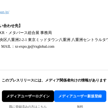
an.jp/
い合わせ先】
社 XR・メタバース総合展 事務局
京都中央区八重洲2-2-1 東京ミッドタウン八重洲 八重洲セントラルタワ
MAIL：xr-expo.jp@rxglobal.com
このプレスリリースには、
メディア関係者向けの情報があります
メディアユーザーログイン
メディアユーザー新規登録
既に登録済みの方はこちら
無料