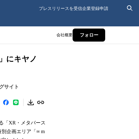
プレスリリースを受信
企業登録申請
会社概要
フォロー
n」にキヤノ
ッグサイト
する「XR・メタバース
特別企画エリア「∞ m