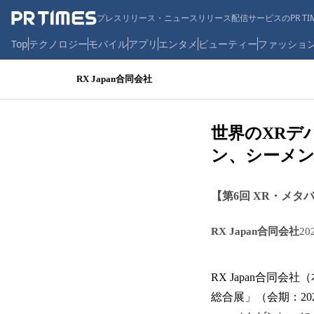
プレスリリース・ニュースリリース配信サービスのPR TIM
Top
テクノロジー
モバイル
アプリ
エンタメ
ビューティー
ファッショ
RX Japan合同会社
世界のXRデ
ン、シーメン
【第6回 XR・メタ
RX Japan合同会社
20
RX Japan合同
総合展」（会期：20