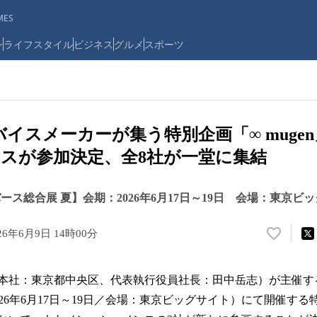
ES
ン
ライフスタイル
ビジネス
グルメ
スポーツ
バイスメーカーが集う特別企画「∞ muge
スが参加決定、全8社が一堂に集結
バース総合展 夏】会期：2026年6月17日～19日 会場：東京ビ
26年6月9日 14時00分
い
い
ね
会社（本社：東京都中央区、代表執行役員社長：田中岳志）が主催
！
数
26年6月17日～19日／会場：東京ビッグサイト）にて開催する
を