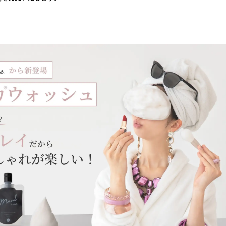
読
み
込
み
中
で
す