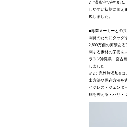
た“濃密泡”が生ま
しやすい状態に整え
現しました。
■専業メーカーとの
開発のためにタッグを
2,800万個の実績
開する素材の栄養を丸
ラ※3/沖縄県・宮古
しました
※2：完然無添加®
出方法や保存方法を
イジレス・ジェンダ
脂を整える・ハリ・