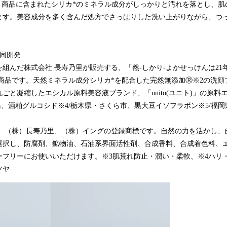
れ、商品に含まれたシリカ*のミネラル成分がしっかりと汚れを落とし、肌
ます。美容成分を多く含んだ処方でさっぱりした洗い上がりながら、つ
共同開発
組んだ株式会社 長寿乃里が販売する、「然-しかり-よかせっけんは21
ある商品です。天然ミネラル成分シリカ*を配合した完然無添加Ⓡ※2の洗
ごと凝縮したエシカル原料美容液ブランド、「unito(ユニト)」の原料
島、酒粕グルコシド※4/栃木県・さくら市、黒大豆イソフラボン※5/福
は、（株）長寿乃里、（株）イングの登録商標です。自然の力を活かし、
選択し、防腐剤、鉱物油、石油系界面活性剤、合成香料、合成着色料、
ーフリーにお使いいただけます。※3肌荒れ防止・潤い・柔軟、※4ハリ
ツヤ