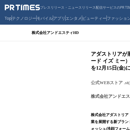
プレスリリース・ニュースリリース配信サービスのPR TIM
Top
テクノロジー
モバイル
アプリ
エンタメ
ビューティー
ファッショ
株式会社アンドエスティHD
アダストリアが展
ード イズ ミ
を12月15日(金
公式WEBストア .s
株式会社アンドエス
株式会社アダストリア（
業を展開する新ブランド「
ォッシュ(洗顔フォーム