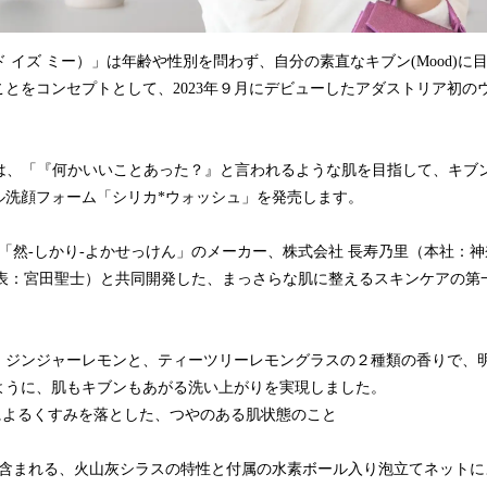
.（ムード イズ ミー）」は年齢や性別を問わず、自分の素直なキブン(Mood)
とをコンセプトとして、2023年９月にデビューしたアダストリア初の
s me.は、「『何かいいことあった？』と言われるような肌を目指して、キ
ル洗顔フォーム「シリカ*ウォッシュ」を発売します。
「然-しかり-よかせっけん」のメーカー、株式会社 長寿乃里（本社：
 代表：宮田聖士）と共同開発した、まっさらな肌に整えるスキンケアの
、ジンジャーレモンと、ティーツリーレモングラスの２種類の香りで、
ように、肌もキブンもあがる洗い上がりを実現しました。
によるくすみを落とした、つやのある肌状態のこと
に含まれる、火山灰シラスの特性と付属の水素ボール入り泡立てネットに