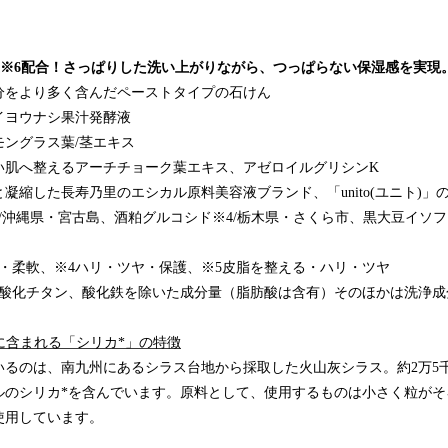
以上※6配合！さっぱりした洗い上がりながら、つっぱらない保湿感を実現
分をより多く含んだペーストタイプの石けん
イヨウナシ果汁発酵液
ングラス葉/茎エキス
い肌へ整えるアーチチョーク葉エキス、アゼロイルグリシンK
凝縮した長寿乃里のエシカル原料美容液ブランド、「unito(ユニト)」
/沖縄県・宮古島、酒粕グルコシド※4/栃木県・さくら市、黒大豆イソフ
・柔軟、※4ハリ・ツヤ・保護、※5皮脂を整える・ハリ・ツヤ
、酸化チタン、酸化鉄を除いた成分量（脂肪酸は含有）そのほかは洗浄成
に含まれる「シリカ*」の特徴
いるのは、南九州にあるシラス台地から採取した火山灰シラス。約2万5
ルのシリカ*を含んでいます。原料として、使用するものは小さく粒がそ
使用しています。