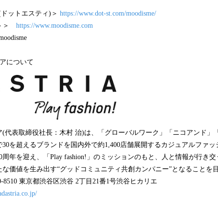
t(ドットエスティ)＞
https://www.dot-st.com/moodisme/
イト＞
https://www.moodisme.com
oodisme
リアについて
(代表取締役社長：木村 治)は、「グローバルワーク」「ニコアンド」
30を超えるブランドを国内外で約1,400店舗展開するカジュアルファ
70周年を迎え、「Play fashion!」のミッションのもと、人と情報が行
たな価値を生み出す“グッドコミュニティ共創カンパニー”となることを
-8510 東京都渋谷区渋谷 2丁目21番1号渋谷ヒカリエ
dastria.co.jp/