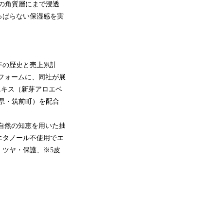
の角質層にまで浸透
っぱらない保湿感を実
年の歴史と売上累計
顔フォームに、同社が展
エキス（新芽アロエベ
岡県・筑前町）を配合
自然の知恵を用いた抽
エタノール不使用でエ
・ツヤ・保護、※5皮