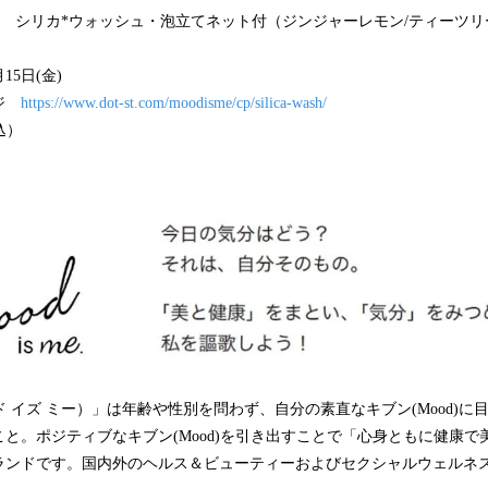
s me. シリカ*ウォッシュ・泡立てネット付（ジンジャーレモン/ティーツ
15日(金)
ージ
https://www.dot-st.com/moodisme/cp/silica-wash/
込）
.（ムード イズ ミー）」は年齢や性別を問わず、自分の素直なキブン(Mood)
と。ポジティブなキブン(Mood)を引き出すことで「心身ともに健康で
ランドです。国内外のヘルス＆ビューティーおよびセクシャルウェルネス