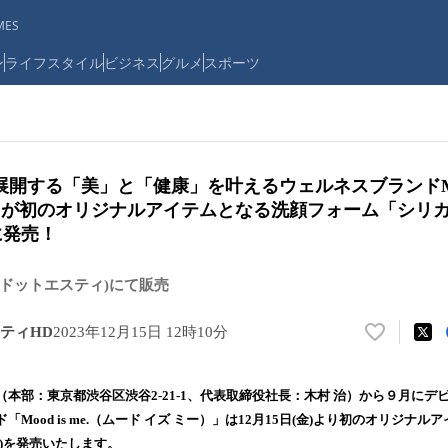
ES
ン
ライフスタイル
ビジネス
グルメ
スポーツ
開する「美」と「健康」を叶えるウェルネスブランドMood 
ー）が初のオリジナルアイテムとなる洗顔フォーム「シリカ
)に発売！
t(ドットエスティ)にて販売
ティHD
2023年12月15日 12時10分
い
い
ね
本部：東京都渋谷区渋谷2-21-1、代表取締役社長：木村 治）から９月にデ
！
Mood is me.（ムード イズ ミー）」は12月15日(金)より初のオリジナ
数
)を発売いたします。
を