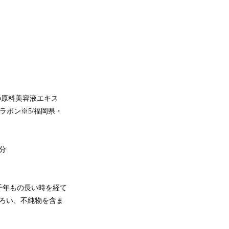
。
の原料美容液エキス
ラボン※5/福岡県・
分
千年もの長い時を経て
ろい、不純物を含ま