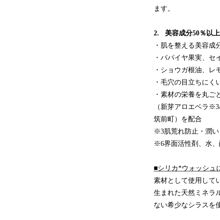
ます。
2. 美容成分50％
・肌を整える美容成
・パパイヤ果実、セ
・ショウガ根油、レモ
・毛穴の目立ちにく
・素材の栄養を丸ごと
（新芽アロエベラ※3
筑前町）を配合
※3肌荒れ防止・潤い
※6界面活性剤、水
■シリカ*ウォッシュ
素材として使用して
生まれた天然ミネラ
ない希少なシラスを