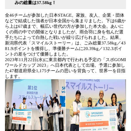
みの総量は37.58kg！
全46チームが参加した日本STAGE。家族、友人、企業・団体
などで結成した強者が日本全国から集まりました。下は6歳か
ら上は67歳まで、幅広い世代の方が参加した本大会。あいに
くの雨の中での開催となりましたが、雨合羽に身を包んだ選
手たちによって白熱した戦いが繰り広げられました。結果、
新潟県代表「スマイルストーリー」は、ごみ総量37.58kg／43
81.9ポイントを獲得し、準優勝チームに20.39kg／132.3ポイ
ントの差をつけて優勝しました。
2023年11月22日(水)に東京都内で行われる予定の「スポGOMI
ワールドカップ 2023」へ日本代表として出場。予選に参加し
た47都道府県全1,175チームの思いを背負って、世界一を目指
します。