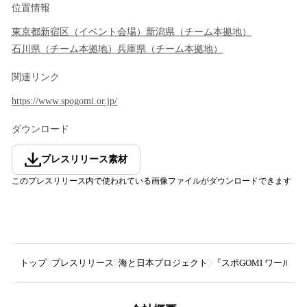
位置情報
東京都
新宿区
（
イベント会場
）
新潟県
（
チーム本拠地
）
石川県
（
チーム本拠地
）
兵庫県
（
チーム本拠地
）
関連リンク
https://www.spogomi.or.jp/
ダウンロード
プレスリリース素材
このプレスリリース内で使われている画像ファイルがダウンロードできます
トップ
プレスリリース
海と日本プロジェクト
『スポGOMI ワール