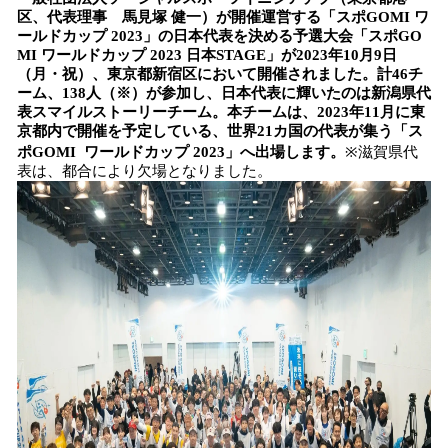
数
区、代表理事 馬見塚 健一）が開催運営する「スポGOMI ワ
を
ールドカップ 2023」の日本代表を決める予選大会「スポGO
読
MI ワールドカップ 2023 日本STAGE」が2023年10月9日
み
（月・祝）、東京都新宿区において開催されました。計46チ
込
ーム、138人（※）が参加し、日本代表に輝いたのは新潟県代
み
表スマイルストーリーチーム。本チームは、2023年11月に東
中
京都内で開催を予定している、世界21カ国の代表が集う「ス
で
ポGOMI ワールドカップ 2023」へ出場します。
※滋賀県代
す
表は、都合により欠場となりました。