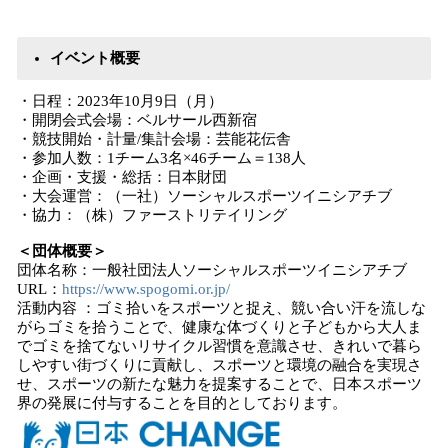
イベント概要
・日程：2023年10月9日（月）
・開閉会式会場：ベルサール西新宿
・競技開始・計量/集計会場：芸能花伝舎
・参加人数：1チーム3名×46チーム＝138人
・企画・支援・総括：日本財団
・大会運営：（一社）ソーシャルスポーツイニシアチブ
・協力：（株）ファーストリテイリング
＜団体概要＞
団体名称：一般社団法人ソーシャルスポーツイニシアチブ
URL：
https://www.spogomi.or.jp/
活動内容 ：ゴミ拾いをスポーツと捉え、競い合い汗を流しな
がらゴミを拾うことで、健康な体づくりと子どもから大人ま
でゴミを捨てないリサイクル習慣を意識させ、きれいで暮ら
しやすい街づくりに貢献し、スポーツと環境の融合を実現さ
せ、スポーツの新たな魅力を提案することで、日本スポーツ
界の発展に付与することを目的としております。