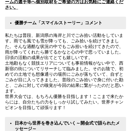
ームの選手等へ個別取材をご希望の方はお気軽にご連絡くだ
さい。
優勝チーム「スマイルストーリー」コメント
私たちは普段、新潟県の海岸と川でごみ拾い活動をしていま
す。雨でも風でも雪が降っても、ごみ拾いを続けてきまし
た。そんな過酷な状況の中でもごみ拾いを続けてきたので、
雨が降ってくれたら勝てるかなと心の中で思っていました。
日頃の活動の成果が出てとても嬉しいです。
土地勘もなく競技エリアについても事前情報がない中で、西
新宿の街についてリサーチして臨みました。そのお陰で、初
めての土地でも想像通りの場所にごみが落ちていて、自ずと
ごみが目に入ってきました。普段のごみ拾いで身に付いた勘
と、ごみに対しての嗅覚が今回の結果に繋がったのだと思い
ます。
世界大会では、もちろん優勝を目指します！ここまで来たか
らには、自分たちの力をしっかり試してみたい。世界チャン
ピオンを目指して頑張ります！
日本から世界を巻き込んでいく～開会式で語られたメ
ッセージ～