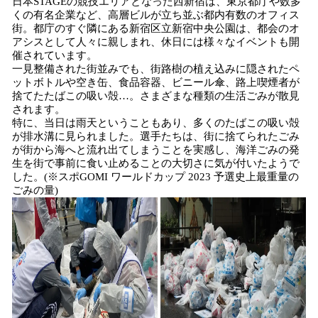
日本STAGEの競技エリアとなった西新宿は、東京都庁や数多
くの有名企業など、高層ビルが立ち並ぶ都内有数のオフィス
街。都庁のすぐ隣にある新宿区立新宿中央公園は、都会のオ
アシスとして人々に親しまれ、休日には様々なイベントも開
催されています。
一見整備された街並みでも、街路樹の植え込みに隠されたペ
ットボトルや空き缶、食品容器、ビニール傘、路上喫煙者が
捨てたたばこの吸い殻…。さまざまな種類の生活ごみが散見
されます。
特に、当日は雨天ということもあり、多くのたばこの吸い殻
が排水溝に見られました。選手たちは、街に捨てられたごみ
が街から海へと流れ出てしまうことを実感し、海洋ごみの発
生を街で事前に食い止めることの大切さに気が付いたようで
した。(※スポGOMI ワールドカップ 2023 予選史上最重量の
ごみの量)