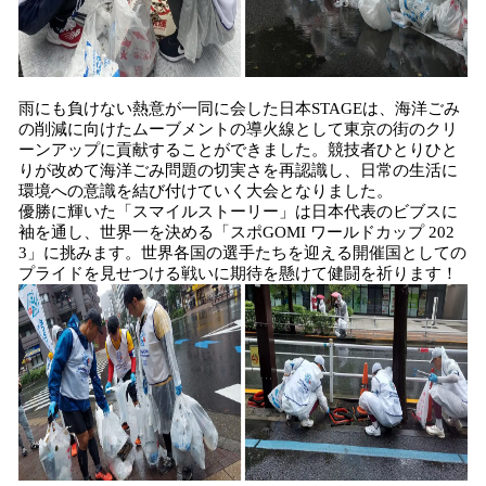
雨にも負けない熱意が一同に会した日本STAGEは、海洋ごみ
の削減に向けたムーブメントの導火線として東京の街のクリ
ーンアップに貢献することができました。競技者ひとりひと
りが改めて海洋ごみ問題の切実さを再認識し、日常の生活に
環境への意識を結び付けていく大会となりました。
優勝に輝いた「スマイルストーリー」は日本代表のビブスに
袖を通し、世界一を決める「スポGOMI ワールドカップ 202
3」に挑みます。世界各国の選手たちを迎える開催国としての
プライドを見せつける戦いに期待を懸けて健闘を祈ります！