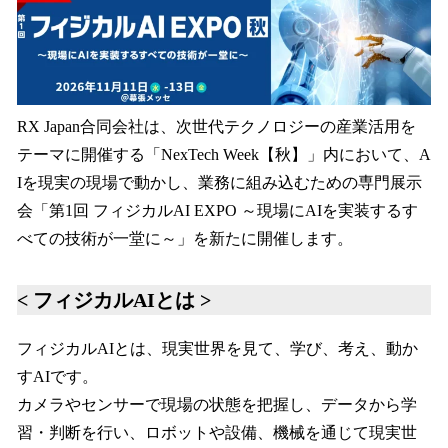
数
を
読
み
込
み
RX Japan合同会社は、次世代テクノロジーの産業活用を
中
テーマに開催する「NexTech Week【秋】」内において、A
で
Iを現実の現場で動かし、業務に組み込むための専門展示
す
会「第1回 フィジカルAI EXPO ～現場にAIを実装するす
べての技術が一堂に～」を新たに開催します。
< フィジカルAIとは >
フィジカルAIとは、現実世界を見て、学び、考え、動か
すAIです。
カメラやセンサーで現場の状態を把握し、データから学
習・判断を行い、ロボットや設備、機械を通じて現実世