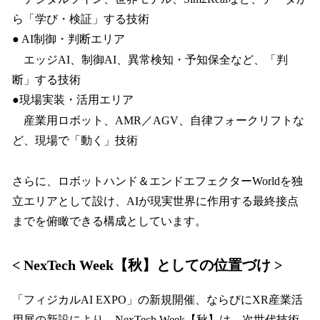
ら「学び・検証」する技術
● AI制御・判断エリア
エッジAI、制御AI、異常検知・予知保全など、「判
断」する技術
●現場実装・活用エリア
産業用ロボット、AMR／AGV、自律フォークリフトな
ど、現場で「動く」技術
さらに、ロボットハンド＆エンドエフェクターWorldを独
立エリアとして設け、AIが現実世界に作用する最終接点
までを俯瞰できる構成としています。
< NexTech Week【秋】としての位置づけ >
「フィジカルAI EXPO」の新規開催、ならびにXR産業活
用展の新設により、NexTech Week【秋】は、次世代技術