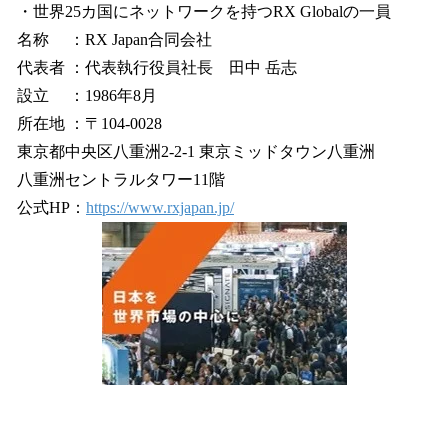
・世界25カ国にネットワークを持つRX Globalの一員
名称 ：RX Japan合同会社
代表者 ：代表執行役員社長 田中 岳志
設立 ：1986年8月
所在地 ：〒104-0028
東京都中央区八重洲2-2-1 東京ミッドタウン八重洲
八重洲セントラルタワー11階
公式HP：
https://www.rxjapan.jp/