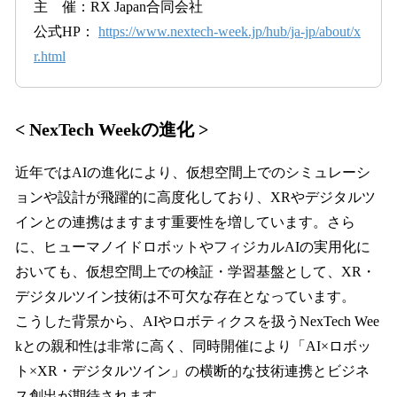
主 催：RX Japan合同会社
公式HP：
https://www.nextech-week.jp/hub/ja-jp/about/x
r.html
< NexTech Weekの進化 >
近年ではAIの進化により、仮想空間上でのシミュレーシ
ョンや設計が飛躍的に高度化しており、XRやデジタルツ
インとの連携はますます重要性を増しています。さら
に、ヒューマノイドロボットやフィジカルAIの実用化に
おいても、仮想空間上での検証・学習基盤として、XR・
デジタルツイン技術は不可欠な存在となっています。
こうした背景から、AIやロボティクスを扱うNexTech Wee
kとの親和性は非常に高く、同時開催により「AI×ロボッ
ト×XR・デジタルツイン」の横断的な技術連携とビジネ
ス創出が期待されます。