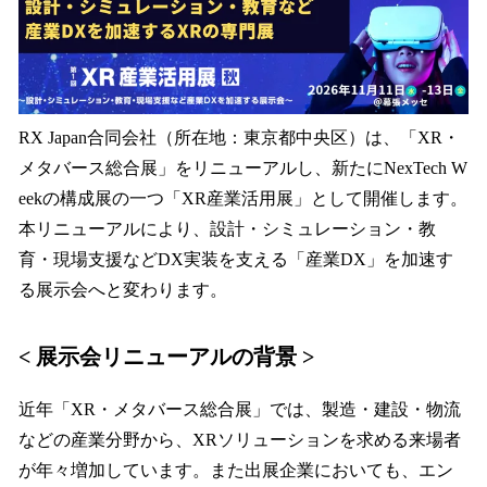
数
を
読
み
込
み
RX Japan合同会社（所在地：東京都中央区）は、「XR・
中
メタバース総合展」をリニューアルし、新たにNexTech W
で
eekの構成展の一つ「XR産業活用展」として開催します。
す
本リニューアルにより、設計・シミュレーション・教
育・現場支援などDX実装を支える「産業DX」を加速す
る展示会へと変わります。
< 展示会リニューアルの背景 >
近年「XR・メタバース総合展」では、製造・建設・物流
などの産業分野から、XRソリューションを求める来場者
が年々増加しています。また出展企業においても、エン