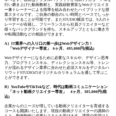
行い磨き上げた動画教材と、実践経験豊富なWebクリエイタ
ー兼トレーナーによる指導を組み合わせたハイブリッドな授
業スタイルです。ご自身の都合のいい時間とペースでしっか
り学習することが可能です。またSTUDIO横浜では、9人のト
レーナーが在籍し、フリーランスから社員クリエイターなど
様々なバックグランドを持ち、スキルアップとともに働き方
や転職活動などの相談ができます。
A）IT業界への入り口の第一歩はWebデザイン力！
「Webデザイナー専攻」 6ヶ月、495,000円(税込)
Webデザイナーになるために必要なスキルや、デザイン思考
力、プログラミンスキル、ディレクションスキル等、トレン
ドが流れるデザイン業界に合わせた必須スキルをデジタルハ
リウッドSTUDIOのオリジナルカリキュラムを通して学ぶこ
とができます。
B）YouTubeやTikTokなど、時代は動画コミュニケーション
「ネット動画クリエイター専攻」 4ヶ月、385,000円(税
込)
企業からのニーズが増している動画クリエイターを育成する
コースも開講いたします。現役の動画クリエイターの講師の
もと、動画制作に必要なスキルを学びます。課題の学習はも