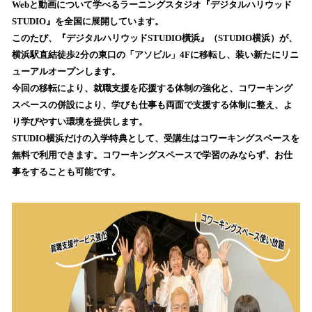
Webと動画について学べるラーニングスタジオ『デジタルハリウッド
み
STUDIO』を全国に展開しています。
込
このたび、『デジタルハリウッドSTUDIO橫浜』（STUDIO横浜）が、
み
横浜駅直結徒歩2分の東口の「アソビル」4Fに移転し、装い新たにリニ
中
で
ューアルオープンします。
す
今回の移転により、就職支援を応援する体制の強化と、コワーキング
スペースの併設により、学びも仕事も両面で支援する体制に整え、よ
り学びやすい環境を提供します。
STUDIO横浜だけの入学特典として、受講生はコワーキングスペースを
無料で利用できます。コワーキングスペースで学習のみならず、お仕
事をすることも可能です。