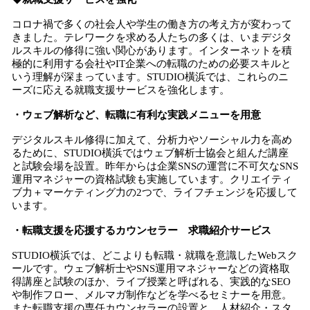
コロナ禍で多くの社会人や学生の働き方の考え方が変わって
きました。テレワークを求める人たちの多くは、いまデジタ
ルスキルの修得に強い関心があります。インターネットを積
極的に利用する会社やIT企業への転職のための必要スキルと
いう理解が深まっています。STUDIO橫浜では、これらのニ
ーズに応える就職支援サービスを強化します。
・ウェブ解析など、転職に有利な実践メニューを用意
デジタルスキル修得に加えて、分析力やソーシャル力を高め
るために、STUDIO橫浜ではウェブ解析士協会と組んだ講座
と試験会場を設置。昨年からは企業SNSの運営に不可欠なSNS
運用マネジャーの資格試験も実施しています。クリエイティ
ブ力＋マーケティング力の2つで、ライフチェンジを応援して
います。
・転職支援を応援するカウンセラー 求職紹介サービス
STUDIO横浜では、どこよりも転職・就職を意識したWebスク
ールです。ウェブ解析士やSNS運用マネジャーなどの資格取
得講座と試験のほか、ライブ授業と呼ばれる、実践的なSEO
や制作フロー、メルマガ制作などを学べるセミナーを用意。
また転職支援の専任カウンセラーの設置と、人材紹介・スタ