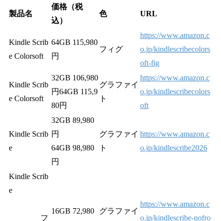
価格（税
製品名
色
URL
込）
https://www.amazon.c
Kindle Scrib
64GB 115,980
フィグ
o.jp/kindlescribecolors
e Colorsoft
円
oft-fig
32GB 106,980
https://www.amazon.c
Kindle Scrib
グラファイ
円64GB 115,9
o.jp/kindlescribecolors
e Colorsoft
ト
80円
oft
32GB 89,980
Kindle Scrib
円
グラファイ
https://www.amazon.c
e
64GB 98,980
ト
o.jp/kindlescribe2026
円
Kindle Scrib
e
https://www.amazon.c
16GB 72,980
グラファイ
フ
o.jp/kindlescribe-nofro