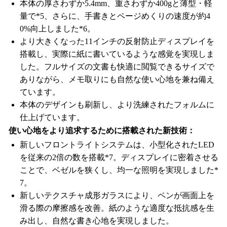
本体の厚さわずか5.4mm、重さわずか400gと薄型・軽
量で*5、さらに、手書きとページめくりの速度が約4
0%向上しました*6。
より大きくなった11インチの反射防止ディスプレイを
搭載し、実際に紙に書いているような感覚を実現しま
した。フルサイズの文書も快適に閲覧できるサイズで
ありながら、メモ取りにも自然な使い心地を兼ね備え
ています。
本体のデザインも刷新し、より洗練されたフォルムに
仕上げています。
使い心地をより追求するために搭載された新技術：
新しいフロントライトシステムは、小型化されたLED
を従来の2倍の数を搭載*7。ディスプレイに密着させる
ことで、ベゼルを狭くし、均一な照明を実現しました*
7。
新しいテクスチャ成形ガラスにより、ペンが画面上を
滑る際の摩擦感を改善。紙のような適度な抵抗感を生
み出し、自然な書き心地を実現しました。