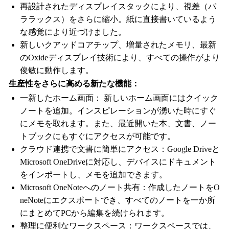
再設計されたディスプレイスタックにより、視差（パ
ララックス）をさらに縮小。紙に直接書いているよう
な感覚により近づけました。
新しいクアッドコアチップ、増量されたメモリ、最新
のOxideディスプレイ技術により、すべての操作がより
俊敏に動作します。
生産性をさらに高める新たな機能：
一新したホーム画面： 新しいホーム画面にはクイック
ノートを追加。インスピレーションが湧いた時にすぐ
にメモを取れます。また、最近開いた本、文書、ノー
トブックにもすぐにアクセスが可能です。
クラウド連携で文書に簡単にアクセス：Google Driveと
Microsoft OneDriveに対応し、デバイスにドキュメント
をインポートし、メモを追加できます。
Microsoft OneNoteへのノート共有：作成したノートをO
neNoteにエクスポートでき、すべてのノートを一か所
にまとめてPCから編集を続けられます。
整理に便利なワークスペース：ワークスペースでは、