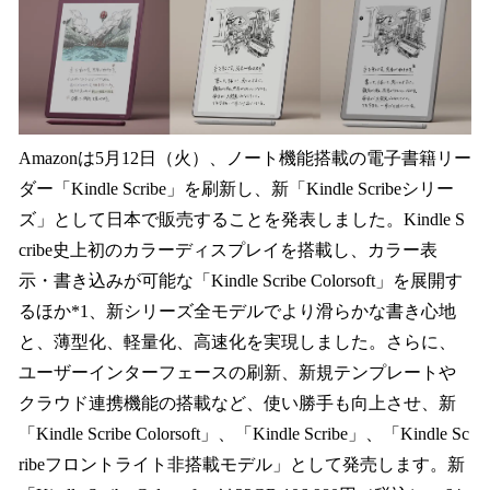
数
を
読
み
込
み
中
Amazonは5月12日（火）、ノート機能搭載の電子書籍リー
で
ダー「Kindle Scribe」を刷新し、新「Kindle Scribeシリー
す
ズ」として日本で販売することを発表しました。Kindle S
cribe史上初のカラーディスプレイを搭載し、カラー表
示・書き込みが可能な「Kindle Scribe Colorsoft」を展開す
るほか*1、新シリーズ全モデルでより滑らかな書き心地
と、薄型化、軽量化、高速化を実現しました。さらに、
ユーザーインターフェースの刷新、新規テンプレートや
クラウド連携機能の搭載など、使い勝手も向上させ、新
「Kindle Scribe Colorsoft」、「Kindle Scribe」、「Kindle Sc
ribeフロントライト非搭載モデル」として発売します。新