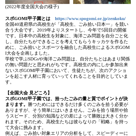
(2022年度全国大会の様子)
スポGOMI甲子園とは
https://www.spogomi.or.jp/zenkoku/
全国40道府県の高校生が「高校生、ごみ拾い日本一」を競い
合う大会です。2019年よりスタートし、今年で5回目の開催
です。日本中の高校生を対象に、海洋ごみ問題を自分ごと化
し、自分たちができることを考えてもらうキッカケを作るた
めに、ごみ拾いとスポーツを融合した高校生によるスポGOM
I大会を企画しました。
学校で学ぶSDGsや海洋ごみ問題は、自分たちとはあまり関係
の無い問題だと思われがちです。高校生の内にしか参加出来
ないスポGOMI甲子園において、生徒たちが、次のアクショ
ンを起こす人材に育っていってくれることを目的としていま
す。
【全国大会 見どころ】
スポGOMI甲子園では、拾ったごみの量と質でポイントが決
まります。
勝つためにはできるだけ多くのごみを拾う必要が
ありますが、そう簡単にはいきません。ごみを拾う場所や拾
うスピード、分別の知識などの差によって勝敗は大きく分か
れます。そのため、高校生たちは彼らなりの「戦略」を持っ
て大会に挑みます。
例えば、ごみ拾い対象エリアの分析をして、スピーディーに