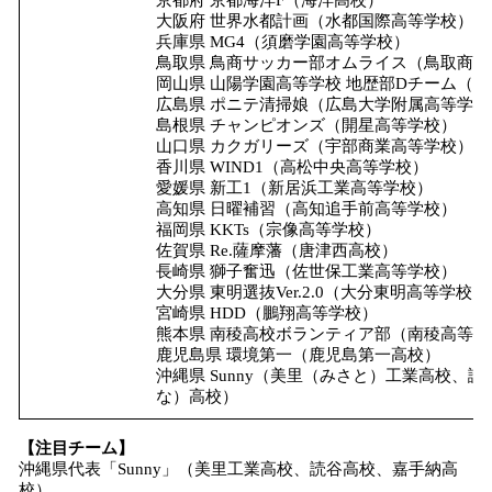
京都府 京都海洋F（海洋高校）
大阪府 世界水都計画（水都国際高等学校）
兵庫県 MG4（須磨学園高等学校）
鳥取県 鳥商サッカー部オムライス（鳥取商
岡山県 山陽学園高等学校 地歴部Dチーム（
広島県 ポニテ清掃娘（広島大学附属高等学校
島根県 チャンピオンズ（開星高等学校）
山口県 カクガリーズ（宇部商業高等学校）
香川県 WIND1（高松中央高等学校）
愛媛県 新工1（新居浜工業高等学校）
高知県 日曜補習（高知追手前高等学校）
福岡県 KKTs（宗像高等学校）
佐賀県 Re.薩摩藩（唐津西高校）
長崎県 獅子奮迅（佐世保工業高等学校）
大分県 東明選抜Ver.2.0（大分東明高等学校）
宮崎県 HDD（鵬翔高等学校）
熊本県 南稜高校ボランティア部（南稜高等学
鹿児島県 環境第一（鹿児島第一高校）
沖縄県 Sunny（美里（みさと）工業高校、
な）高校）
【注目チーム】
沖縄県代表「Sunny」（美里工業高校、読谷高校、嘉手納高
校）