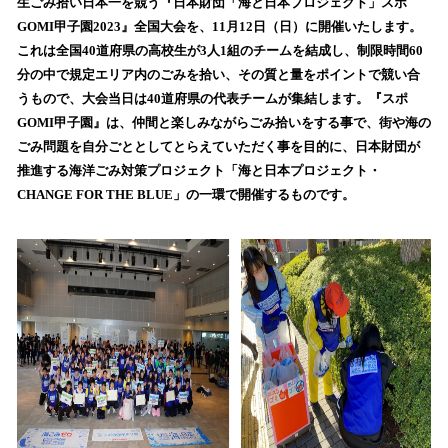
数
生ごみ拾い日本一を競う『日本財団「海と日本プロジェクト」スポ
を
GOMI甲子園2023』全国大会を、11月12日（日）に開催いたします。
読
これは全国40道府県の高校生が3人1組のチームを結成し、制限時間60
み
分の中で規定エリア内のごみを拾い、その質と量をポイントで競い合
込
うもので、大会当日は40道府県の代表チームが集結します。『スポ
み
GOMI甲子園』は、仲間と楽しみながらごみ拾いをする事で、街や海の
中
で
ごみ問題を自分ごととしてとらえていただく事を目的に、日本財団が
す
推進する海洋ごみ対策プロジェクト「海と日本プロジェクト・
CHANGE FOR THE BLUE」の一環で開催するものです。