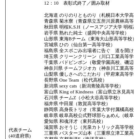
12：10 表彰式終了／囲み取材
北海道 のりのりとものり（札幌日本大学高等
青森県 菊水寮（青森県立五所川原農林高等
秋田県 明桜K.S.H（ノースアジア大学 明桜
岩手県 熟れた純士（盛岡中央高等学校）
山形県 東海Bチーム（東海大山形高等学校）
宮城県 ひの（仙台第一高等学校）
福島県 全スポごみ出場者に告ぐ 道を開け
埼玉県 クリーンクリーン（川口工業高等学校
千葉県 バドピンポン（敬愛学園高校、磯辺高
神奈川県 チームフジオカ（神奈川工業高等学
山梨県 優しさへのこだわり（甲府東高等学校
長野県 One Team（松代高校）
新潟県 sexy cats（新潟青陵高等学校）
富山県 King of Kindness（富山県立氷見高
石川県 チームZ（小松大谷高等学校）
福井県 中田屋（敦賀高等学校）
静岡県 高身長トリオ（常葉大学付属橘高校）
岐阜県 岐阜高校公式野球部らぁめん（岐阜高
愛知県 和魂洋才（東邦高校）
滋賀県 おそうじ（光泉カトリック高等学校）
代表チーム
三重県 バスターズ山本（三重県立津工業高等
(40道府県)