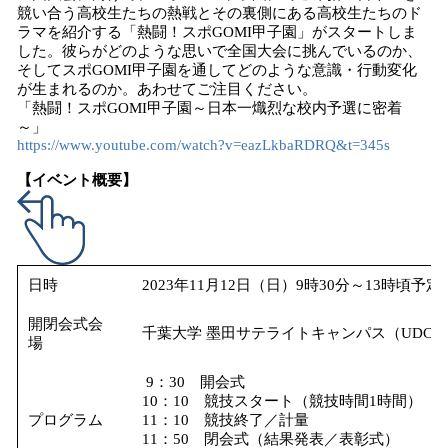
競い合う高校生たちの熱戦とその裏側にある高校生たちのド
ラマを紹介する「熱闘！スポGOMI甲子園」がスタートしま
した。彼らがどのような思いで全国大会に挑んでいるのか、
そしてスポGOMI甲子園を通してどのような意識・行動変化
が生まれるのか。あわせてご注目ください。
「熱闘！スポGOMI甲子園～日本一熾烈な校内予選に密着
～」
https://www.youtube.com/watch?v=eazLkbaRDRQ&t=345s
【イベント概要】
日時
2023年11月12日（日）9時30分～13時頃予定
開閉会式会
千葉大学 墨田サテライトキャンパス（UDCす
場
9：30 開会式
10：10 競技スタート（競技時間1時間）
プログラム
11：10 競技終了／計量
11：50 閉会式（結果発表／表彰式）