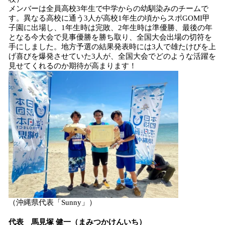
メンバーは全員高校3年生で中学からの幼馴染みのチームで
す。異なる高校に通う3人が高校1年生の頃からスポGOMI甲
子園に出場し、1年生時は完敗、2年生時は準優勝、最後の年
となる今大会で見事優勝を勝ち取り、全国大会出場の切符を
手にしました。地方予選の結果発表時には3人で雄たけびを上
げ喜びを爆発させていた3人が、全国大会でどのような活躍を
見せてくれるのか期待が高まります！
（沖縄県代表「Sunny」）
代表 馬見塚 健一（まみつかけんいち）