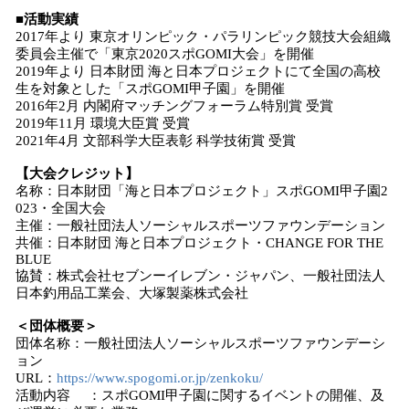
■活動実績
2017年より 東京オリンピック・パラリンピック競技大会組織
委員会主催で「東京2020スポGOMI大会」を開催
2019年より 日本財団 海と日本プロジェクトにて全国の高校
生を対象とした「スポGOMI甲子園」を開催
2016年2月 内閣府マッチングフォーラム特別賞 受賞
2019年11月 環境大臣賞 受賞
2021年4月 文部科学大臣表彰 科学技術賞 受賞
【大会クレジット】
名称：日本財団「海と日本プロジェクト」スポGOMI甲子園2
023・全国大会
主催：一般社団法人ソーシャルスポーツファウンデーション
共催：日本財団 海と日本プロジェクト・CHANGE FOR THE
BLUE
協賛：株式会社セブンーイレブン・ジャパン、一般社団法人
日本釣用品工業会、大塚製薬株式会社
＜団体概要＞
団体名称：一般社団法人ソーシャルスポーツファウンデーシ
ョン
URL：
https://www.spogomi.or.jp/zenkoku/
活動内容 ：スポGOMI甲子園に関するイベントの開催、及