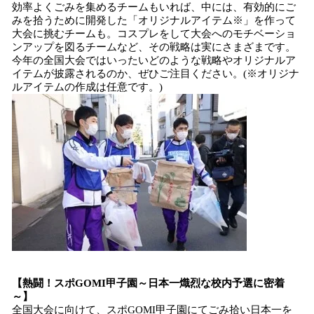
効率よくごみを集めるチームもいれば、中には、有効的にご
みを拾うために開発した「オリジナルアイテム※」を作って
大会に挑むチームも。コスプレをして大会へのモチベーショ
ンアップを図るチームなど、その戦略は実にさまざまです。
今年の全国大会ではいったいどのような戦略やオリジナルア
イテムが披露されるのか、ぜひご注目ください。(※オリジナ
ルアイテムの作成は任意です。)
【熱闘！スポGOMI甲子園～日本一熾烈な校内予選に密着
～】
全国大会に向けて、スポGOMI甲子園にてごみ拾い日本一を