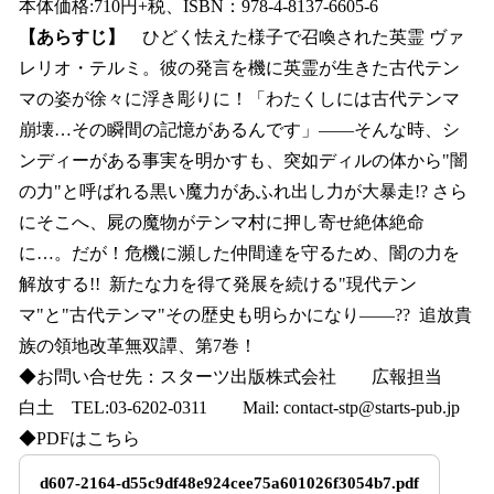
本体価格:710円+税、ISBN：978-4-8137-6605-6
【あらすじ】
ひどく怯えた様子で召喚された英霊 ヴァ
レリオ・テルミ。彼の発言を機に英霊が生きた古代テン
マの姿が徐々に浮き彫りに！「わたくしには古代テンマ
崩壊…その瞬間の記憶があるんです」――そんな時、シ
ンディーがある事実を明かすも、突如ディルの体から"闇
の力"と呼ばれる黒い魔力があふれ出し力が大暴走!? さら
にそこへ、屍の魔物がテンマ村に押し寄せ絶体絶命
に…。だが！危機に瀕した仲間達を守るため、闇の力を
解放する!! 新たな力を得て発展を続ける"現代テン
マ"と"古代テンマ"その歴史も明らかになり――?? 追放貴
族の領地改革無双譚、第7巻！
◆お問い合せ先：スターツ出版株式会社 広報担当
白土 TEL:03-6202-0311 Mail: contact-stp@starts-pub.jp
◆PDFはこちら
d607-2164-d55c9df48e924cee75a601026f3054b7.pdf