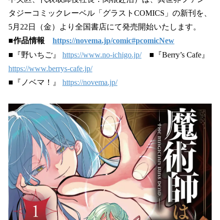
読
み
タジーコミックレーベル「グラストCOMICS」の新刊を、
込
5月22日（金）より全国書店にて発売開始いたします。
み
■作品情報
https://novema.jp/comic#pcomicNew
中
で
■『野いちご』
https://www.no-ichigo.jp/
■『Berry’s Cafe』
す
https://www.berrys-cafe.jp/
■『ノベマ！』
https://novema.jp/