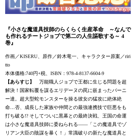
『小さな魔道具技師のらくらく生産革命 ～なんで
も作れるチートジョブで第二の人生謳歌する～ 4
巻』
作画／KISERU、原作／鈴木竜一、キャラクター原案／riri
tto
本体価格:740円+税、ISBN：978-4-8137-6604-9
【あらすじ】
万能職人ジョブで王都に生じる問題を超
解決！国家転覆を謀るエリデーヌの罠に嵌まったバーニ
ー達。超大型蛇モンスターを操る彼女の猛攻に絶体絶
命…否、成長した家族や仲間との最強連携技で巨悪をも
打ち破る!? そしてついに黒幕との最終決戦、王国の命運
は小さな魔道具技師に委ねられる――「この魔道具でゾ
リアン大臣の陰謀を暴く！」常識破りの新たな魔道具と