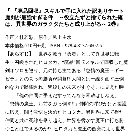
『 『廃品回収』スキルで手に入れた訳ありチート
魔剣が最強すぎる件 ～役立たずと捨てられた俺
は、異世界のガラクタたちと成り上がる～ 2巻』
作画／杜若彩、原作／邑上主水
本体価格:710円+税、ISBN：978-4-8137-6602-5
【あらすじ】
世界を救う『勇者』として異世界に転
生・召喚されたヒロタカ。“廃品”回収スキルで回収した魔
剣オソロを巡り、元の持ち主である『怠惰の魔王・ギー
ゼラ』との真っ向勝負が開幕!? 人間とは一線を画す圧倒
的な力で蹂躙され、皆殺しの未来がすぐそこに見えた時
――「俺の仲間に手ぇだすってんなら容赦はしねぇ」
「怠惰の魔王、お前をぶっ倒す!!」仲間の呼びかけと援護
に応え、闘う覚悟を決めたヒロタカ。異世界に来て得た
仲間と共に死線を乗り越え、世界を脅かす魔王に打ち勝
つことはできるのか!? ヒロタカと魔王の衝突により世界