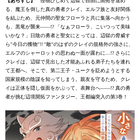
【あらすじ】
怪物ひしめく辺獄で自由に開拓を進め
る、魔王を倒した真の勇者クレイ。エルフ族と友好関係
を結ぶため、元仲間の聖女フローラと共に集落へ向かう
も、黒竜が襲来――!? 「なぁフローラ、こいつって美味
いかな？」日陰の勇者と聖女にとっては、辺獄の脅威す
ら"今日の獲物"!! "敵"のはずのクレイの規格外の強さに、
エルフのシャーロットの思わぬ一面が露わに…!? さらに
クレイは、辺獄で見出した才能あふれる弟子たちを連れ
て王都へ。そこで、第二王子・ユークを貶めようとする
国家規模の陰謀を知ってしまう。親友を守るため、クレ
イは正体を隠し仮面をかぶって、表舞台へ――!? 真の勇
者が挑む辺境開拓ファンタジー、王都編突入の第3巻！