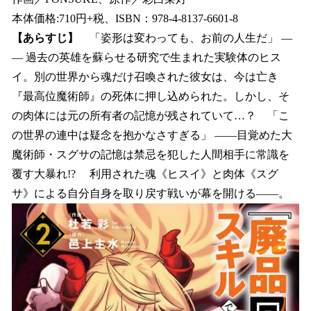
本体価格:710円+税、ISBN：978-4-8137-6601-8
【あらすじ】
「姿形は変わっても、お前の人生だ」 ―
― 過去の英雄を蘇らせる研究で生まれた実験体のヒス
イ。別の世界から魂だけ召喚された彼女は、今は亡き
『最高位魔術師』の死体に押し込められた。しかし、そ
の肉体には元の所有者の記憶が残されていて…？ 「こ
の世界の連中は疑念を抱かなさすぎる」 ――目覚めた大
魔術師・スグサの記憶は禁忌を犯した人間相手に常識を
覆す大暴れ!? 利用された魂《ヒスイ》と肉体《スグ
サ》による自分自身を取り戻す戦いが幕を開ける――。