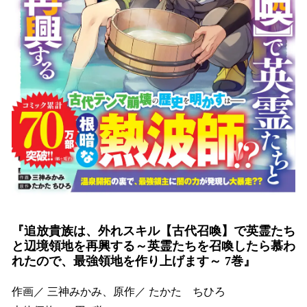
『追放貴族は、外れスキル【古代召喚】で英霊たち
と辺境領地を再興する～英霊たちを召喚したら慕わ
れたので、最強領地を作り上げます～ 7巻』
作画／ 三神みかみ、原作／ たかた ちひろ