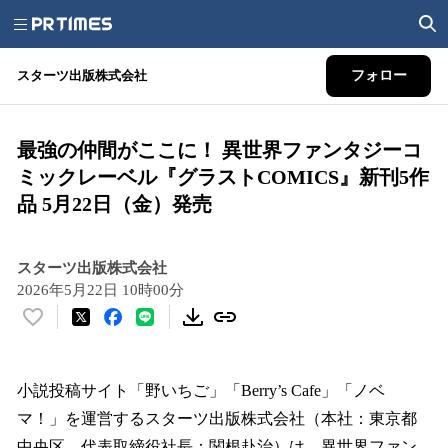
スターツ出版株式会社
フォロー
最強の仲間がここに！ 異世界ファンタジーコ
ミックレーベル『グラストCOMICS』新刊5作
品 5月22日（金）発売
スターツ出版株式会社
2026年5月22日 10時00分
い
い
ね
！
小説投稿サイト「野いちご」「Berry’s Cafe」「ノベ
数
マ！」を運営するスターツ出版株式会社（本社：東京都
を
中央区、代表取締役社長：関根赴治）は、異世界ファン