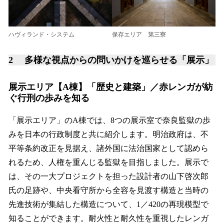
ハヴィランド・システム
保存エリア 第三寮
2 多様な視点からの問いかけを巡らせる「展示」
展示エリア【A棟】「歴史と建築」／赤レンガが紡
ぐ行刑の歩みを知る
「展示エリア」のA棟では、8つの展示室で奈良監獄の歩
みを日本の行政制度と共に紹介します。明治政府は、不
平等条約改正を見据え、諸外国に法治国家として認めら
れるため、人権を重んじる監獄を目指しました。展示で
は、その一大プロジェクトを担った設計者の山下啓次郎
氏の足跡や、中央看守所から全容を見渡す構造と当時の
先進技術が集結した構造について、1／420の再現模型で
知ることができます。耐火性と耐久性を重視したレンガ