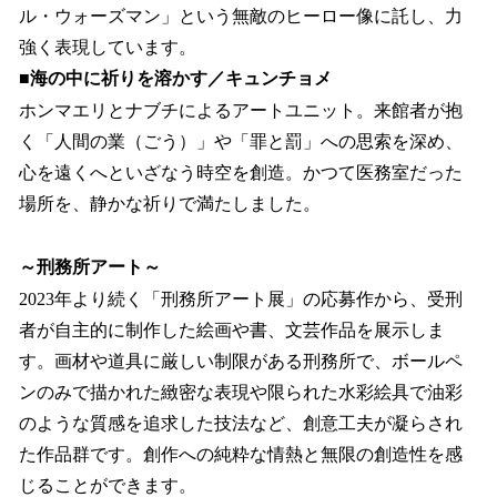
ル・ウォーズマン」という無敵のヒーロー像に託し、力
強く表現しています。
■海の中に祈りを溶かす／キュンチョメ
ホンマエリとナブチによるアートユニット。来館者が抱
く「人間の業（ごう）」や「罪と罰」への思索を深め、
心を遠くへといざなう時空を創造。かつて医務室だった
場所を、静かな祈りで満たしました。
～刑務所アート～
2023年より続く「刑務所アート展」の応募作から、受刑
者が自主的に制作した絵画や書、文芸作品を展示しま
す。画材や道具に厳しい制限がある刑務所で、ボールペ
ンのみで描かれた緻密な表現や限られた水彩絵具で油彩
のような質感を追求した技法など、創意工夫が凝らされ
た作品群です。創作への純粋な情熱と無限の創造性を感
じることができます。