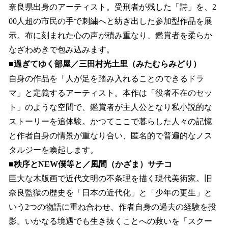
奈良県出身のアーティスト。受刑者が残した「詩」を、2
00人超の市民の手で刺繍へと紡ぎ出した参加型作品を展
示。布に刻まれた心の声が積み重なり、鑑賞者を柔らか
なざわめきで包み込みます。
■過ぎてゆく部屋／三田村光土里（みたむらみどり）
自身の作品を「人が足を踏み入れることのできるドラ
マ」と定義するアーティスト。本作は「役者不在のセッ
ト」のような空間で、鑑賞者が主人公となり私小説的な
ストーリーを追体験。かつてここで暮らした人々の記憶
と作者自身の情景が重なり合い、匿名的で普遍的なノス
タルジーを喚起します。
■秩序とNEW僕等と／風間（かざま）サチコ
巨大な木版画で近代文明の不条理を描く現代美術家。旧
奈良監獄の歴史を「日本の近代化」と「少年の更生」と
いう2つの物語に重ね合わせ、作者自身の過去の経験を投
影。いかなる境遇でも生き抜くことへの救いを「スクー