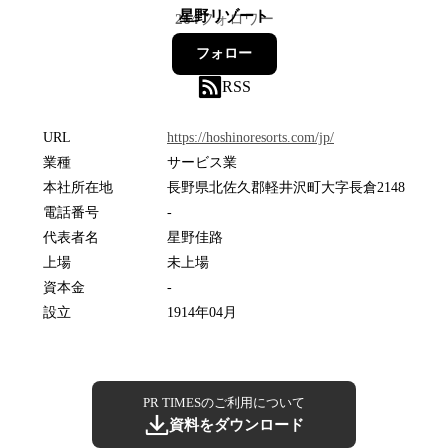
星野リゾート
264
フォロワー
フォロー
RSS
URL
https://hoshinoresorts.com/jp/
業種
サービス業
本社所在地
長野県北佐久郡軽井沢町大字長倉2148
電話番号
-
代表者名
星野佳路
上場
未上場
資本金
-
設立
1914年04月
PR TIMESのご利用について
資料をダウンロード