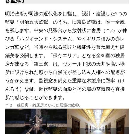
き監獄」
明治政府が司法の近代化を目指し、設計・建設した5つの
監獄「明治五大監獄」のうち、旧奈良監獄は、唯一全貌
を残します。中央の見張台から放射状に舎房（＊2）が伸
びる「ハヴィランド・システム」やイギリス積みの赤レ
ンガ壁など、当時から残る意匠と機能性を兼ね備えた建
築美を公開します。「保存エリア」となる全96室の独居
房が連なる「第三寮」は、ヴォールト状の天井や高い場
所に設けられた窓から自然光が差し込み人権への配慮が
うかがえます。監視窓を備えた重厚な木製扉に堅牢（け
んろう）な鍵、近代監獄の面影とその場の空気感を直接
肌で感じることができます。
＊２ 独居房・雑居房といった居室の総称。