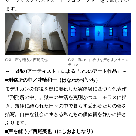
る「プリズン ポストカード プロジェクト」を実施してい
ます。
C棟 声を縫う／西尾美也
C棟 海の中に祈りを溶かす／キュン
チョメ
～「5組のアーティスト」による「5つのアート作品」～
■刑務所の中／花輪和一（はなわかずいち）
モデルガンの修復を機に服役した実体験に基づく代表作
『刑務所の中』。獄中の生活を克明かつユーモラスに描
き、規律に縛られた日々の中で暮らす受刑者たちの姿を
描写。自由な社会に生きる私たちの価値観を静かに揺さ
ぶります。
■声を縫う／西尾美也（にしおよしなり）