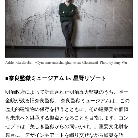
Adrien Gardère氏 ⓒyuz museum shanghai_estate Giacometti_Photo byTony Wu
■奈良監獄ミュージアム by 星野リゾート
明治政府によって計画された明治五大監獄のうち、唯一
全貌が残る旧奈良監獄。 奈良監獄ミュージアムは、この
歴史的建造物の保存を担うとともに、その建築美や価値
を未来へと継承する拠点となることを目指します。コン
セプトは「美しき監獄からの問いかけ」。重要文化財を
舞台に、デザインやアートを織り交ぜながら監獄を語