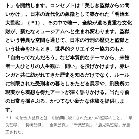
ト」を開館します。コンセプトは「美しき監獄からの問
いかけ」。日本の近代化の象徴として築かれた「明治五
大監獄」（＊1）。その中で唯一、全貌が遺る貴重な文化
財が、新たなミュージアムへと生まれ変わります。監獄
という特異な空間を通じて、日本の行刑の歴史と監獄と
いう社会をひもとき、世界的クリエイター協力のもと
「自由ってなんだろう」など本質的なテーマから、来館
者一人ひとりの人生観に「問い」を投げかけます。赤レ
ンガと共に紡がれてきた歴史を知るだけでなく、ルール
に制限された受刑者の暮らしをたどる展示や、刑務所の
現実から着想を得たアートが深く語りかける。当たり前
の日常を揺さぶる、かつてない新たな体験を提供しま
す。
＊1 明治五大監獄とは 明治期に竣工された五つの監獄のこと。「奈
良監獄」「長崎監獄」「金沢監獄」「千葉監獄」「鹿児島監獄」が施
工された。