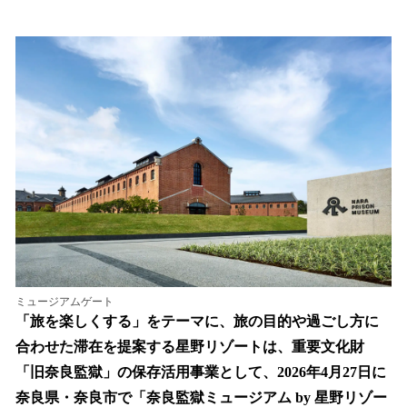
い
ね
！
数
を
読
み
込
み
中
で
す
ミュージアムゲート
「旅を楽しくする」をテーマに、旅の目的や過ごし方に
合わせた滞在を提案する星野リゾートは、重要文化財
「旧奈良監獄」の保存活用事業として、2026年4月27日に
奈良県・奈良市で「奈良監獄ミュージアム by 星野リゾー