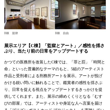
B棟 規律
B棟 自由
展示エリア
【C棟】「監獄とアート」
／
感性を揺さ
ぶり、当たり前の日常をアップデートする
かつての医務所を改装したC棟では、「罪と罰」「時間と
命」といった普遍的なテーマのもと、5組のアーティスト
作品と受刑者による刑務所アートを展示。アートが投げ
かける鋭い問いに触れることで、鑑賞者の感性を揺さぶ
り、日常を捉える視点をアップデートするきっかけを提
供してくれます。また、展示の締めくくりとなる「むす
びの部屋」では、アーティストや身近な人へ言葉を届け