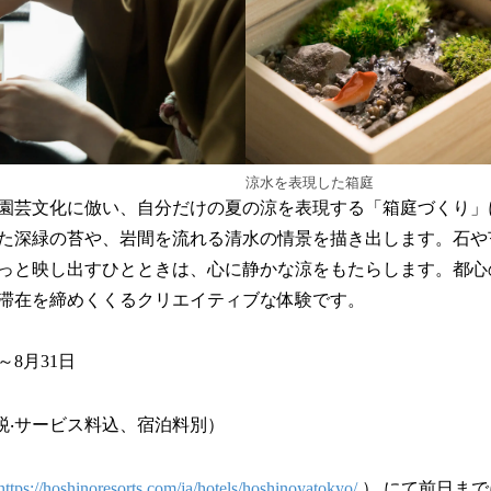
涼水を表現した箱庭
園芸文化に倣い、自分だけの夏の涼を表現する「箱庭づくり」
た深緑の苔や、岩間を流れる清水の情景を描き出します。石や
っと映し出すひとときは、心に静かな涼をもたらします。都心
滞在を締めくくるクリエイティブな体験です。
～8月31日
円（税‧サービス料込、宿泊料別）
https://hoshinoresorts.com/ja/hotels/hoshinoyatokyo/
） にて前日ま