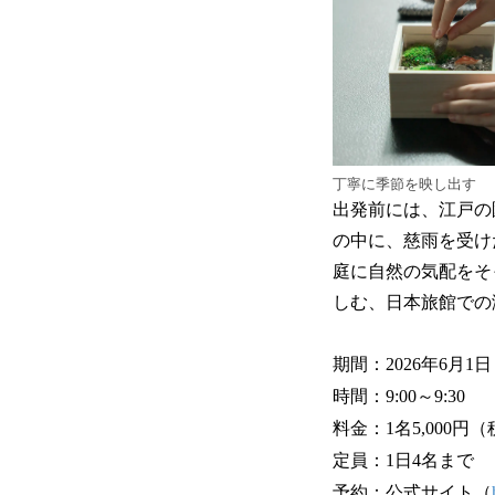
丁寧に季節を映し出す
出発前には、江戸の
の中に、慈雨を受け
庭に自然の気配をそ
しむ、日本旅館での
期間：2026年6月1日
時間：9:00～9:30
料金：1名5,000
定員：1日4名まで
予約：公式サイト（