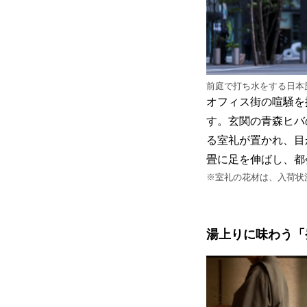
前庭で打ち水をする日本
オフィス街の喧騒を
す。玄関の青森ヒバ
る室礼が置かれ、目
畳に足を伸ばし、都
※室礼の花材は、入荷状
湯上りに味わう「