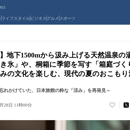
ES
ン
ライフスタイル
ビジネス
グルメ
スポーツ
】地下1500mから汲み上げる天然温泉の
き氷」や、桐箱に季節を写す「箱庭づく
涼みの文化を楽しむ、現代の夏のおこもり
忘れかけていた、日本旅館の粋な「涼み」を再発見～
4月28日 11時00分
い
い
ね
！