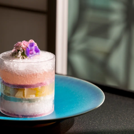
数
を
読
み
込
み
中
で
す