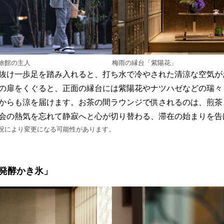
旅館の主人
梅雨の縁台「紫陽花」
抜け一歩足を踏み入れると、打ち水で冷やされた清涼な空気が
の扉をくぐると、正面の縁台には紫陽花やナツハゼなどの瑞々
からも涼を届けます。お茶の間ラウンジで供されるのは、煎茶
会の熱気を忘れて静寂へと心が切り替わる、滞在の始まりを告
況により変更になる可能性があります。
発酵かき氷」