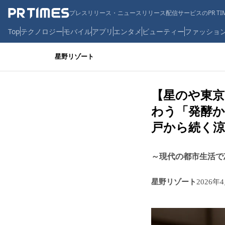
プレスリリース・ニュースリリース配信サービスのPR TIM
Top
テクノロジー
モバイル
アプリ
エンタメ
ビューティー
ファッショ
星野リゾート
【星のや東京
わう「発酵か
戸から続く
～現代の都市生活で
星野リゾート
2026年