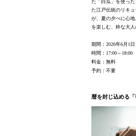
た「白瓜」を使った
た江戸伝統のリキュ
が、夏の夕べに心地
を楽しむ、粋な大人
期間：2026年6月1日
時間：17:00～18:00
料金：無料
予約：不要
暦を封じ込める「