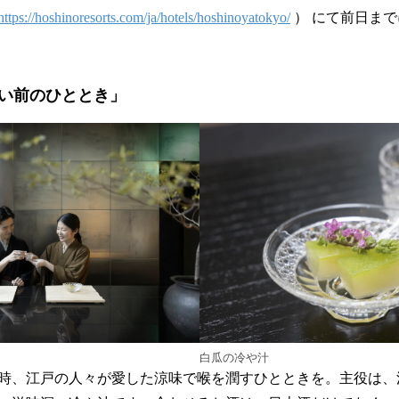
https://hoshinoresorts.com/ja/hotels/hoshinoyatokyo/
） にて前日ま
い前のひととき」
白瓜の冷や汁
時、江戸の人々が愛した涼味で喉を潤すひとときを。主役は、