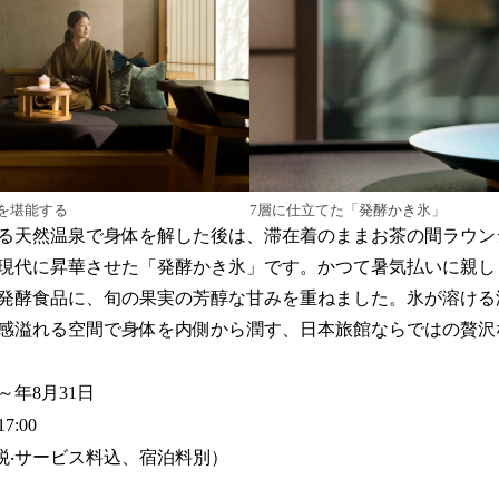
を堪能する
7層に仕立てた「発酵かき氷」
る天然温泉で身体を解した後は、滞在着のままお茶の間ラウン
現代に昇華させた「発酵かき氷」です。かつて暑気払いに親し
発酵食品に、旬の果実の芳醇な甘みを重ねました。氷が溶ける
感溢れる空間で身体を内側から潤す、日本旅館ならではの贅沢
～年8月31日
17:00
円（税‧サービス料込、宿泊料別）