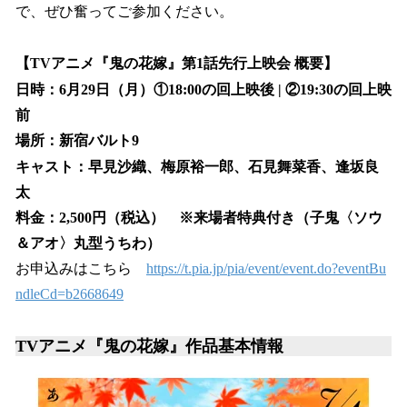
で、ぜひ奮ってご参加ください。
【TVアニメ『鬼の花嫁』第1話先行上映会 概要】
日時：6月29日（月）①18:00の回上映後 | ②19:30の回上映
前
場所：新宿バルト9
キャスト：早見沙織、梅原裕一郎、石見舞菜香、逢坂良
太
料金：2,500円（税込） ※来場者特典付き（子鬼〈ソウ
＆アオ〉丸型うちわ）
お申込みはこちら
https://t.pia.jp/pia/event/event.do?eventBu
ndleCd=b2668649
TVアニメ『鬼の花嫁』作品基本情報