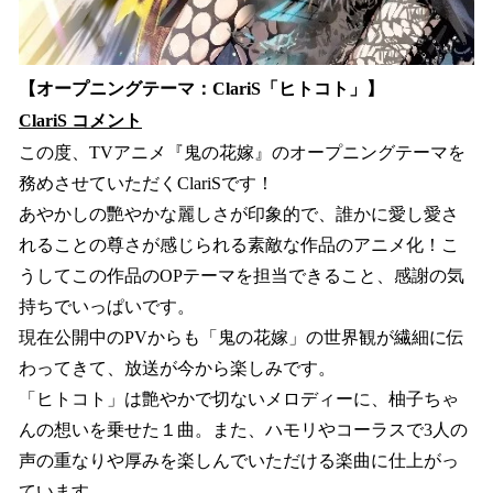
【オープニングテーマ：ClariS「ヒトコト」】
ClariS コメント
この度、TVアニメ『鬼の花嫁』のオープニングテーマを
務めさせていただくClariSです！
あやかしの艷やかな麗しさが印象的で、誰かに愛し愛さ
れることの尊さが感じられる素敵な作品のアニメ化！こ
うしてこの作品のOPテーマを担当できること、感謝の気
持ちでいっぱいです。
現在公開中のPVからも「鬼の花嫁」の世界観が繊細に伝
わってきて、放送が今から楽しみです。
「ヒトコト」は艶やかで切ないメロディーに、柚子ちゃ
んの想いを乗せた１曲。また、ハモリやコーラスで3人の
声の重なりや厚みを楽しんでいただける楽曲に仕上がっ
ています。