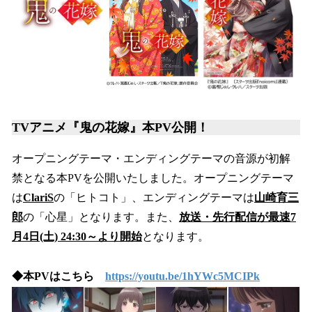
TVアニメ『鬼の花嫁』本PV公開！
オープニングテーマ・エンディングテーマの音源が初解
禁となる本PVを公開いたしました。オープニングテーマ
は
ClariS
の「ヒトコト」、エンディングテーマは
山崎育三
郎
の「心星」となります。また、
放送・先行配信が最速7
月4日(土) 24:30～より開始
となります。
◆本PVはこちら
https://youtu.be/1hYWc5MCIPk