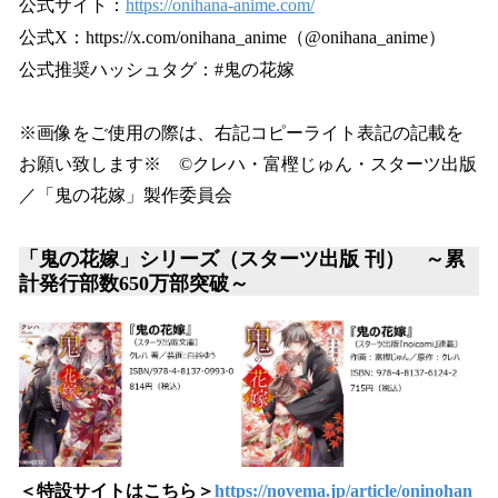
公式サイト：
https://onihana-anime.com/
公式X：https://x.com/onihana_anime（@onihana_anime）
公式推奨ハッシュタグ：#鬼の花嫁
※画像をご使用の際は、右記コピーライト表記の記載を
お願い致します※ ©クレハ・富樫じゅん・スターツ出版
／「鬼の花嫁」製作委員会
「鬼の花嫁」シリーズ（スターツ出版 刊） ～累
計発行部数650万部突破～
＜特設サイトはこちら＞
https://novema.jp/article/oninohan