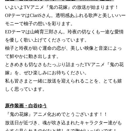
いよいよTVアニメ『鬼の花嫁』の放送が始まります！
OPテーマはClariSさん。透明感あふれる歌声と美しいハー
モニーで柚子の想いを彩ります。
EDテーマは山崎育三郎さん。玲夜の切なくも一途な愛情
を優しく歌い上げてくださっています。
柚子と玲夜が紡ぐ運命の恋が、美しい映像と音楽によっ
て鮮やかに動き出します。
ときめきも切なさもたっぷり詰まったTVアニメ『鬼の花
嫁』を、ぜひ楽しみにお待ちください。
私も皆さまと一緒に放送を迎えられることを、とても嬉
しく思っています。
原作装画・白谷ゆう
『鬼の花嫁』アニメ化おめでとうございます！！
放送日が近づき、魂が吹き込まれたキャラクター達がも
うすぐ見られるのだなと嬉しさで胸がいっぱいです！