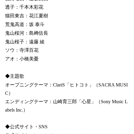
透子：千本木彩花
猫田東吉：花江夏樹
荒鬼高道：坂 泰斗
鬼山桜河：島﨑信長
鬼山桜子：遠藤 綾
ソウ：寺澤百花
アオ：小橋美憂
◆主題歌
オープニングテーマ：ClariS「ヒトコト」（SACRA MUSI
C）
エンディングテーマ：山崎育三郎「心星」（Sony Music L
abels Inc.）
◆公式サイト・SNS