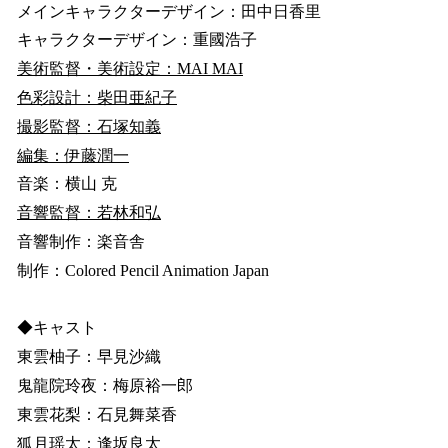
メインキャラクターデザイン：田中日香里
キャラクターデザイン：重國浩子
美術監督・美術設定：MAI MAI
色彩設計：柴田亜紀子
撮影監督：石塚知義
編集：伊藤潤一
音楽：横山 克
音響監督：若林和弘
音響制作：楽音舎
制作：Colored Pencil Animation Japan
◆キャスト
東雲柚子：早見沙織
鬼龍院玲夜：梅原裕一郎
東雲花梨：石見舞菜香
狐月瑶太：逢坂良太