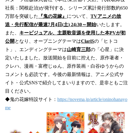
数
社長：関根赴治)が発刊する、シリーズ累計発行部数約650
を
万部を突破した
『鬼の花嫁』
について、
TVアニメの放
読
み
送・先行配信が最速7月4日(土) 24:30～開始
いたします。
込
また、
キービジュアル、主題歌音源を使用した本PVが初
み
公開
となり、オープニングテーマは
ClariS
の「ヒトコ
中
で
ト」、エンディングテーマは
山崎育三郎
の「心星」に決
す
定いたしました。放送開始を目前に控えた、原作著者・
クレハ、漫画・富樫じゅん、原作装画・白谷ゆうからの
コメントも必読です。今後の最新情報は、アニメ公式サ
イト・公式SNSで紹介してまいりますので、是非ともご注
目ください。
◆鬼の花嫁特設サイト：
https://novema.jp/article/oninohanayo
me