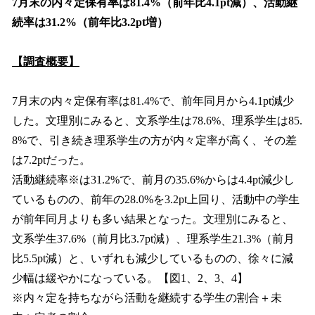
7月末の内々定保有率は81.4%（前年比4.1pt減）、活動継
続率は31.2%（前年比3.2pt増）
【調査概要】
7月末の内々定保有率は81.4%で、前年同月から4.1pt減少
した。文理別にみると、文系学生は78.6%、理系学生は85.
8%で、引き続き理系学生の方が内々定率が高く、その差
は7.2ptだった。
活動継続率※は31.2%で、前月の35.6%からは4.4pt減少し
ているものの、前年の28.0%を3.2pt上回り、活動中の学生
が前年同月よりも多い結果となった。文理別にみると、
文系学生37.6%（前月比3.7pt減）、理系学生21.3%（前月
比5.5pt減）と、いずれも減少しているものの、徐々に減
少幅は緩やかになっている。【図1、2、3、4】
※内々定を持ちながら活動を継続する学生の割合＋未