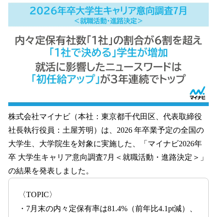
数
を
読
み
込
み
中
で
す
株式会社マイナビ（本社：東京都千代田区、代表取締役
社長執行役員：土屋芳明）は、2026 年卒業予定の全国の
大学生、大学院生を対象に実施した、「マイナビ2026年
卒 大学生キャリア意向調査7月＜就職活動・進路決定＞」
の結果を発表しました。
〈TOPIC〉
・7月末の内々定保有率は81.4%（前年比4.1pt減）、