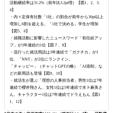
活動継続率は31.2%（前年比3.2pt増）【図1、2、3、
4】
・内々定保有社数「1社」の割合が前年から30pt以上
増加し6割を超える。「1社で決める」学生が増加
【図5、6】
・就職活動に影響したニュースワード「初任給アッ
プ」が3年連続の1位【図７、8】
・流行った就活用語は3年連続で「ガクチカ」が1
位、「NNT」が2位にランクイン。
「チャッピー」（チャットGPTの略）「AI添削」な
どの新用語も登場【図9、10】
・就活生が選ぶ「理想の人事担当者」男性1位は7年
連続で櫻井翔さん、女性1位は5年連続で水卜麻美さ
ん、キャラクター1位は7年連続でドラえもん【図1
1、12】