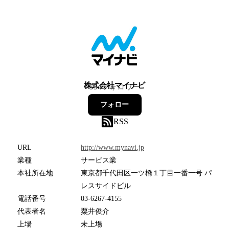
株式会社マイナビ
554
フォロワー
フォロー
RSS
URL
http://www.mynavi.jp
業種
サービス業
本社所在地
東京都千代田区一ツ橋１丁目一番一号 パ
レスサイドビル
電話番号
03-6267-4155
代表者名
粟井俊介
上場
未上場