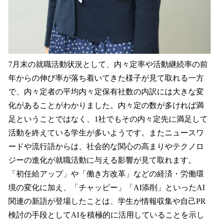
7月末の就職活動状況として、内々定率や活動継続率の前
年からの伸び率が落ち着いてきた様子が見て取れる一方
で、内々定者の平均内々定保有社数の内訳には大きな変
化があることがわかりました。内々定の数が多ければ満
足ということではなく、1社でもその内々定先に満足して
活動を終えている学生が多いようです。またニュースワ
ードや流行語からは、社会的な関心の高まりやテクノロ
ジーの進化が就職活動に与える影響が見て取れます。
「初任給アップ」や「働き方改革」などの経済・労働環
境の変化に加え、「チャッピー」「AI添削」といったAI
関連の新語が登場したことは、学生が情報収集や自己PR
検討の手段としてAIを積極的に活用していることを示し