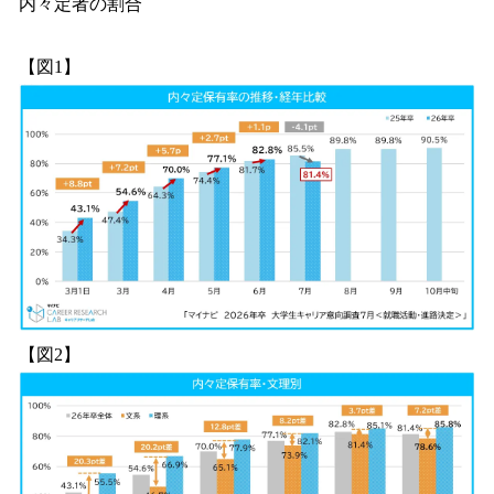
内々定者の割合
【図1】
【図2】