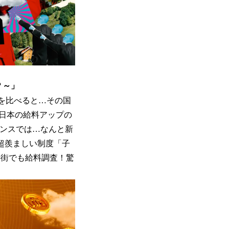
の？～」
を比べると…その国
日本の給料アップの
ランスでは…なんと新
超羨ましい制度「子
の街でも給料調査！驚