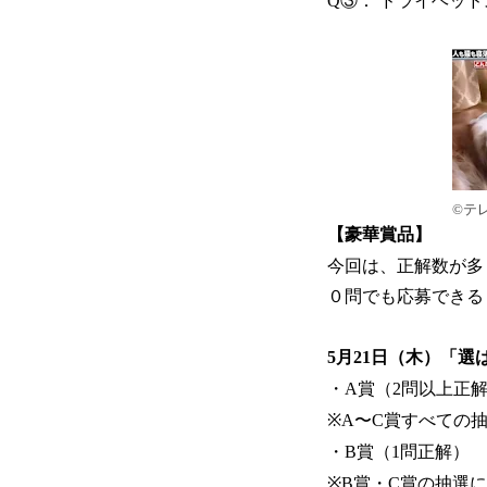
Q③： ドライヘッ
©テ
【豪華賞品】
今回は、正解数が多
０問でも応募できる
5月21日（木）「
・A賞（2問以上正解）
※A〜C賞すべての
・B賞（1問正解） ：
※B賞・C賞の抽選