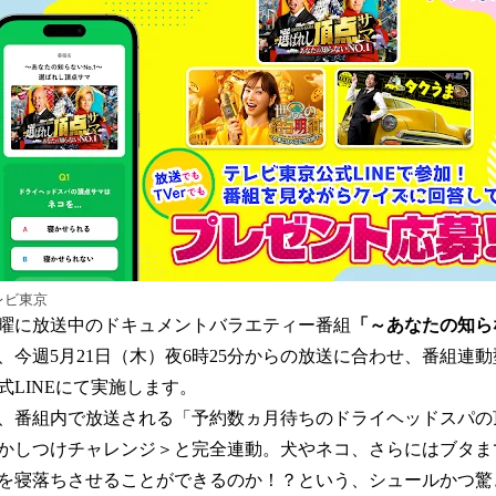
数
を
読
み
込
み
中
で
す
レビ東京
曜に放送中のドキュメントバラエティー番組
「～あなたの知らな
、今週5月21日（木）夜6時25分からの放送に合わせ、番組連
式LINEにて実施します。
、番組内で放送される「予約数ヵ月待ちのドライヘッドスパの
かしつけチャレンジ＞と完全連動。犬やネコ、さらにはブタま
を寝落ちさせることができるのか！？という、シュールかつ驚