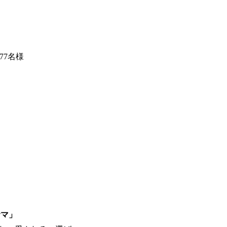
77名様
点サマ」