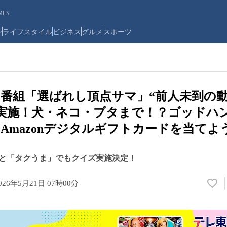
ES
ン
ライフスタイル
ビジネス
グルメ
スポーツ
番組「選ばれし頂点サマ」“前人未到の
実施！犬・ネコ・ブタまで！？ゴッドハ
Amazonデジタルギフトカードを当てよ
と「タクうま」でもクイズ実施決定！
026年5月21日 07時00分
い
い
ね
！