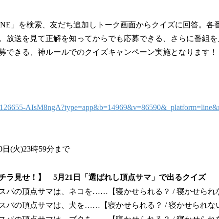
INE」を検索、友だち追加しトーク画面からクイズに回答。各
。放送を見て正解を知ってからでも応募できる、さらに番組を
募できる、神ルールでのクイズキャンペーン実施となります！
/2010126655-AIsM8ngA?type=app&b=14969&v=86590&_platform=line&re
日(火)23時59分まで
チラ見せ！】 5月21日「選ばれし頂点サマ」で出るクイズ
ドスパの頂点サマは、ネコを……【寝かせられる？ / 寝かせられ
ドスパの頂点サマは、犬を……【寝かせられる？ / 寝かせられな