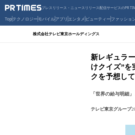
プレスリリース・ニュースリリース配信サービスのPR TIM
Top
テクノロジー
モバイル
アプリ
エンタメ
ビューティー
ファッショ
株式会社テレビ東京ホールディングス
新レギュラー
けクイズ”を
クを予想して
「世界の給与明細」
テレビ東京グループ
2