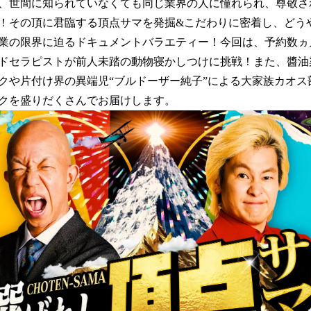
、世間に知られていなくても同じ業界の人に憧れられ、尊敬さ
！その頂に君臨する頂点サマを発掘&こだわりに密着し、どう
業の限界に迫るドキュメントバラエティー！今回は、予約数ヵ
ドセラピストが前人未踏の動物寝かしつけに挑戦！また、醬油
クや片付け界の異端児“ブルドーザー純子”による大家族カオス
クを盛りだくさんでお届けします。