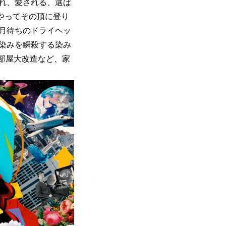
れ、愛される、選ば
やってその頂に登り
月待ちのドライヘッ
染みを瞬殺する染み
部屋大改造など、家