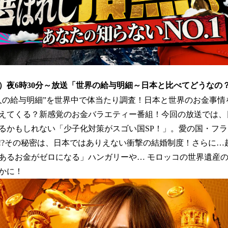
日（日）夜6時30分～放送「世界の給与明細～日本と比べてどうな
人の給与明細”を世界中で体当たり調査！日本と世界のお金事情
えてくる？新感覚のお金バラエティー番組！今回の放送では、
るかもしれない「少子化対策がスゴい国SP！」。愛の国・フ
!?その秘密は、日本ではありえない衝撃の結婚制度！さらに…
あるお金がゼロになる」ハンガリーや… モロッコの世界遺産
かに！