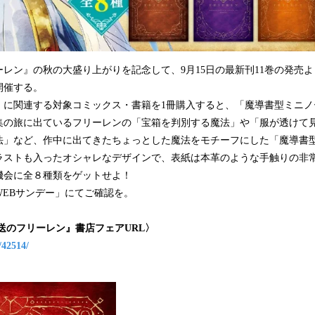
レン』の秋の大盛り上がりを記念して、9月15日の最新刊11巻の発売
開催する。
に関連する対象コミックス・書籍を1冊購入すると、「魔導書型ミニノート
集の旅に出ているフリーレンの「宝箱を判別する魔法」や「服が透けて
法」など、作中に出てきたちょっとした魔法をモチーフにした「魔導書
ラストも入ったオシャレなデザインで、表紙は本革のような手触りの非
機会に全８種類をゲットせよ！
WEBサンデー」にてご確認を。
送のフリーレン』書店フェアURL〉
/42514/