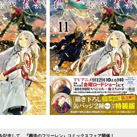
み
込
み
中
で
す
を記念して、『葬送のフリーレン』コミックスフェア開催！