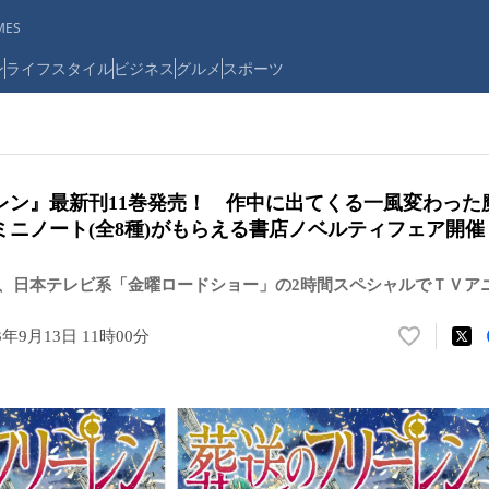
ES
ン
ライフスタイル
ビジネス
グルメ
スポーツ
レン』最新刊11巻発売！ 作中に出てくる一風変わった
ミニノート(全8種)がもらえる書店ノベルティフェア開催
る9時、日本テレビ系「金曜ロードショー」の2時間スペシャルでＴＶア
3年9月13日 11時00分
い
い
ね
！
数
を
読