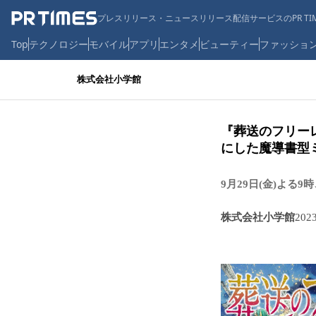
プレスリリース・ニュースリリース配信サービスのPR TIM
Top
テクノロジー
モバイル
アプリ
エンタメ
ビューティー
ファッショ
株式会社小学館
『葬送のフリー
にした魔導書型
9月29日(金)よ
株式会社小学館
202