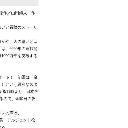
（原作／山田鐘人 作
会いと冒険のストーリ
何かや、人の思いとは
、2020年の連載開
000万部を突破する
タート！ 初回は「金
く）という異例なスタ
よる11時より、日本テ
われるので、金曜日の夜
レンの声は、
直美・アルジェント役
いる。