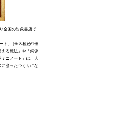
より全国の対象書店で
」 (全８種)が1冊
見える魔法」や「銅像
型ミニノート」は、人
常に凝ったつくりにな