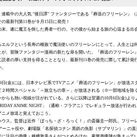
連載中の大人気 “後日譚” ファンタジーである『葬送のフリーレン』
の最新刊第11巻が９月15日に発売！
険の末、遂に魔王を倒した勇者一行の、その後から始まる旅の心温まる出
るエルフという長寿の種族で魔法使いのフリーレンにとって、人生とは
が、冒険ファンタジー漫画の新たな扉を開いた。『葬送のフリーレン』は
読者の厚い支持を得ることとなり、最新刊11巻の発売に際して累計発行1
い。
9日(金)には、日本テレビ系でTVアニメ「葬送のフリーレン」が放送ス
て２時間スペシャル「～旅立ちの章～」が放送される（※一部地域を除
からも熱い視線が注がれている。さらに以降は翌週の10月6日(金)より
IDAY ANIME NIGHT」（通称・フラアニ）でレギュラー放送が行
アニメ放送と覚えておこう。
ハウス。監督は近作「ぼっち・ざ・ろっく！」の斎藤圭一郎氏。フリー
Y」のアーニャ役や、劇場版「名探偵コナン 黒鉄の魚影（サブマリン）」の
常に注目の声優・種﨑敦美さんがつとめるほか、豪華声優陣が集まって