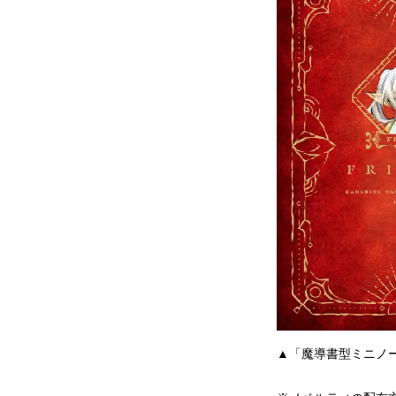
▲「魔導書型ミニノ