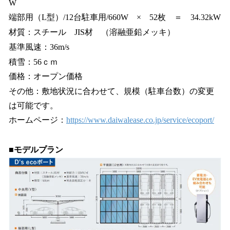
W
端部用（L型）/12台駐車用/660W × 52枚 ＝ 34.32kW
材質：スチール JIS材 （溶融亜鉛メッキ）
基準風速：36m/s
積雪：56ｃｍ
価格：オープン価格
その他：敷地状況に合わせて、規模（駐車台数）の変更
は可能です。
ホームページ：
https://www.daiwalease.co.jp/service/ecoport/
■
モデルプラン