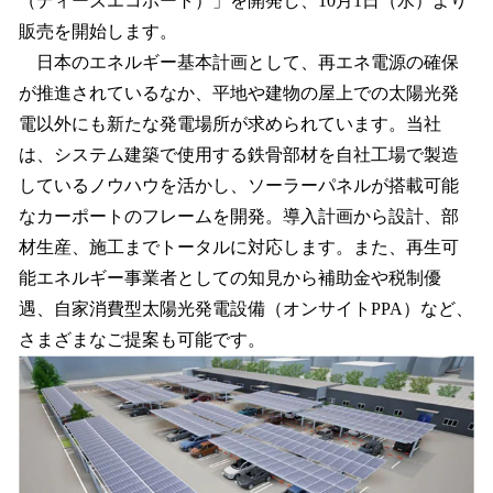
（ディーズエコポート）」を開発し、10月1日（水）より
込
販売を開始します。
み
日本のエネルギー基本計画として、再エネ電源の確保
中
で
が推進されているなか、平地や建物の屋上での太陽光発
す
電以外にも新たな発電場所が求められています。当社
は、システム建築で使用する鉄骨部材を自社工場で製造
しているノウハウを活かし、ソーラーパネルが搭載可能
なカーポートのフレームを開発。導入計画から設計、部
材生産、施工までトータルに対応します。また、再生可
能エネルギー事業者としての知見から補助金や税制優
遇、自家消費型太陽光発電設備（オンサイトPPA）など、
さまざまなご提案も可能です。