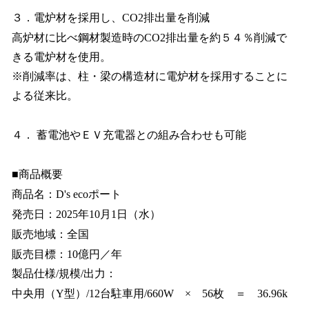
３．電炉材を採用し、CO2排出量を削減
高炉材に比べ鋼材製造時のCO2排出量を約５４％削減で
きる電炉材を使用。
※削減率は、柱・梁の構造材に電炉材を採用することに
よる従来比。
４． 蓄電池やＥＶ充電器との組み合わせも可能
■商品概要
商品名：D's ecoポート
発売日：2025年10月1日（水）
販売地域：全国
販売目標：10億円／年
製品仕様/規模/出力：
中央用（Y型）/12台駐車用/660W × 56枚 ＝ 36.96k