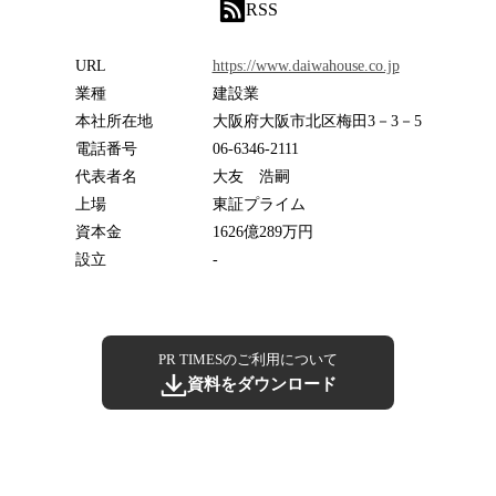
RSS
URL
https://www.daiwahouse.co.jp
業種
建設業
本社所在地
大阪府大阪市北区梅田3－3－5
電話番号
06-6346-2111
代表者名
大友 浩嗣
上場
東証プライム
資本金
1626億289万円
設立
-
PR TIMESのご利用について
資料をダウンロード