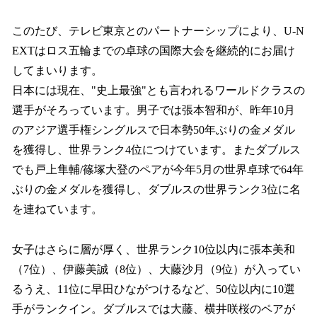
このたび、テレビ東京とのパートナーシップにより、U-N
EXTはロス五輪までの卓球の国際大会を継続的にお届け
してまいります。
日本には現在、"史上最強"とも言われるワールドクラスの
選手がそろっています。男子では張本智和が、昨年10月
のアジア選手権シングルスで日本勢50年ぶりの金メダル
を獲得し、世界ランク4位につけています。またダブルス
でも戸上隼輔/篠塚大登のペアが今年5月の世界卓球で64年
ぶりの金メダルを獲得し、ダブルスの世界ランク3位に名
を連ねています。
女子はさらに層が厚く、世界ランク10位以内に張本美和
（7位）、伊藤美誠（8位）、大藤沙月（9位）が入ってい
るうえ、11位に早田ひながつけるなど、50位以内に10選
手がランクイン。ダブルスでは大藤、横井咲桜のペアが