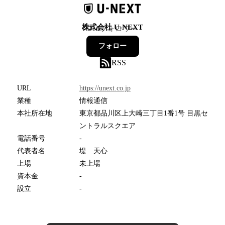
株式会社 U-NEXT
210
フォロワー
フォロー
RSS
URL
https://unext.co.jp
業種
情報通信
本社所在地
東京都品川区上大崎三丁目1番1号 目黒セ
ントラルスクエア
電話番号
-
代表者名
堤 天心
上場
未上場
資本金
-
設立
-