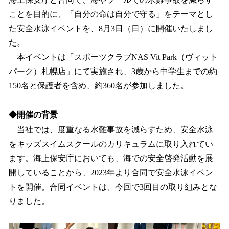
読
み
ことを目的に、「自分の命は自分で守る」をテーマとし
込
た安全水泳イベントを、8月3日（日）に開催いたしまし
み
た。
中
で
本イベントは「スポーツクラブNAS Vit Park（ヴィット
す
パーク）札幌店」にて実施され、3歳から中学生までの約
150名と保護者を含め、約360名が参加しました。
◆開催の背景
当社では、度重なる水難事故を減らすため、安全水泳
をキッズスイムスクールのカリキュラムに取り入れてい
ます。海上保安庁においても、海での安全啓発活動を展
開していることから、2023年より合同で安全水泳イベン
トを開催。合同イベントは、今回で3回目の取り組みとな
りました。