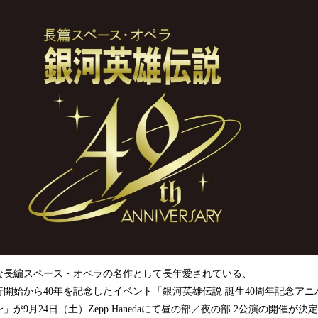
込
み
中
で
す
な長編スペース・オペラの名作として長年愛されている、
開始から40年を記念したイベント「銀河英雄伝説 誕生40周年記念ア
」が9月24日（土）Zepp Hanedaにて昼の部／夜の部 2公演の開催が決