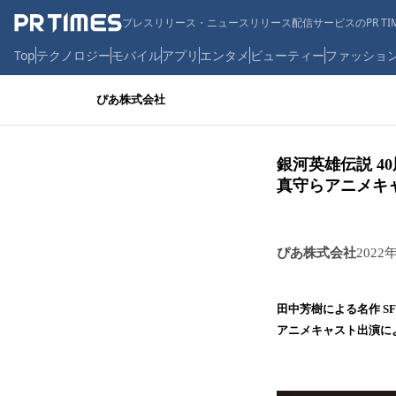
プレスリリース・ニュースリリース配信サービスのPR TIM
Top
テクノロジー
モバイル
アプリ
エンタメ
ビューティー
ファッショ
ぴあ株式会社
銀河英雄伝説 4
真守らアニメキ
ぴあ株式会社
2022
田中芳樹による名作 S
アニメキャスト出演に