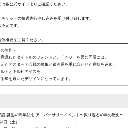
細は各公式サイトよりご確認ください。
て、チケットの抽選先行申し込みを受け付け致します。
予定です。
開催概要をご覧ください。
クの制作＞
を意識したタイトルのフォントと、「４０」を囲む円環には、
みえたアスターテ会戦の陣形と銀河系を重ね合わせた意味を込め、
ハルトとキルヒアイスを、
する星を置いたデザインになっています。
説 誕生40周年記念 アニバーサリーイベント〜振り返る40年の歴史〜
月24日（土）