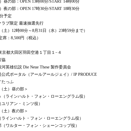
の部：OPEN 13時00分/START 14時00分
：OPEN 17時30分/START 18時30分
分予定
クラブ限定 最速抽選先行
2時00分～8月31日（水）23時59分まで）
,500円（税込）
41 東京都大田区羽田空港１丁目１−４
音協
雄伝説 Die Neue These 製作委員会
タル（アールアールジェイ）/ IP PRODUCE
すたっふ
日（土）昼の部＞
ンハルト・フォン・ローエングラム役）
アン・ミンツ役）
土）夜の部＞
ハルト・フォン・ローエングラム役）
ルター・フォン・シェーンコップ役）