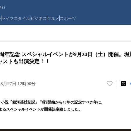
ES
ン
ライフスタイル
ビジネス
グルメ
スポーツ
0周年記念 スペシャルイベントが9月24日（土）開催。
ャストも出演決定！！
年8月27日 12時00分
い
い
ね
F 小説「銀河英雄伝説」 刊行開始から40年の記念すべき年に、
！
よるスペシャルイベントが開催決定致しました。
数
を
読
み