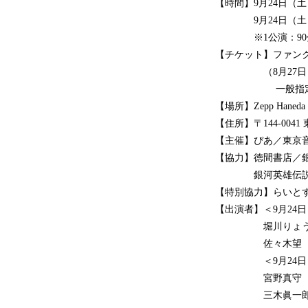
【時間】9月24日（土）昼
9月24日（土）夜の部
※1公演：90
【チケット】ファン
（8月27日（土）1
一般指定席：8
【場所】Zepp Haneda
【住所】〒144-00
【主催】ぴあ／東京
【協力】徳間書店／銀河英
銀河英雄伝説公式ポー
【特別協力】らいと
【出演者】＜9月24
堀川りょう（ライ
佐々木望（ユリ
＜9月24日（
宮野真守（ライン
三木眞一郎（ワ