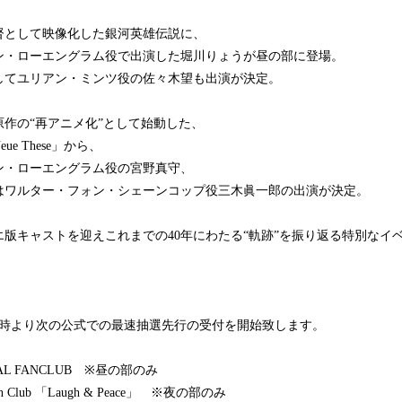
監督として映像化した銀河英雄伝説に、
ン・ローエングラム役で出演した堀川りょうが昼の部に登場。
してユリアン・ミンツ役の佐々木望も出演が決定。
り原作の“再アニメ化”として始動した、
ue These」から、
ン・ローエングラム役の宮野真守、
はワルター・フォン・シェーンコップ役三木眞一郎の出演が決定。
版キャストを迎えこれまでの40年にわたる“軌跡”を振り返る特別なイ
、
12時より次の公式での最速抽選先行の受付を開始致します。
AL FANCLUB ※昼の部のみ
an Club 「Laugh & Peace」 ※夜の部のみ