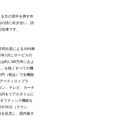
きる方の背中を押す作
曲の詩に向き合い、詩
配信者です。
同出資によるAWA株
5年5月にサービスの
約1,300万件におよ
生」を除くすべての機
0円（税込）で全機能
「アーティストプラ
コン、テレビ、カーナ
歌詞をリアルタイムに
、ギフティング機能を
UNGE（ラウン
能を拡充し、国内最大