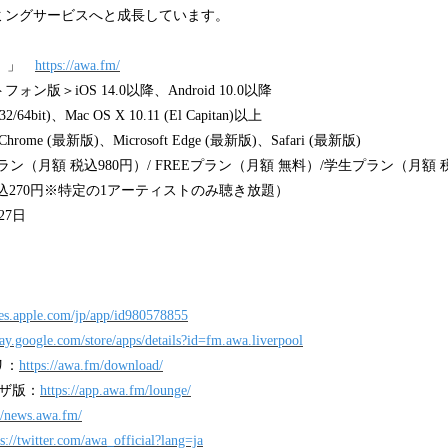
ミングサービスへと成長しています。
ワ）」
https://awa.fm/
版＞iOS 14.0以降、Android 10.0以降
/64bit)、Mac OS X 10.11 (El Capitan)以上
rome (最新版)、Microsoft Edge (最新版)、Safari (最新版)
プラン（月額 税込980円）/ FREEプラン（月額 無料）/学生プラン（月額 
込270円※特定の1アーティストのみ聴き放題）
27日
unes.apple.com/jp/app/id980578855
play.google.com/store/apps/details?id=fm.awa.liverpool
リ：
https://awa.fm/download/
ウザ版：
https://app.awa.fm/lounge/
://news.awa.fm/
ps://twitter.com/awa_official?lang=ja