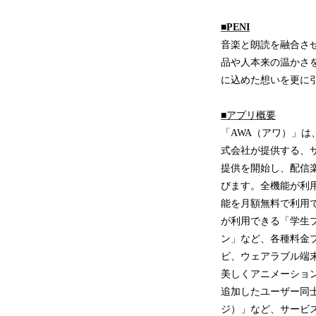
■PENI
音楽と朗読を融合さ
品や人本来の温かさ
に込めた想いを更に
■アプリ概要
「AWA（アワ）」
式会社が提供する、サ
提供を開始し、配信楽
びます。全機能が利用
能を月額無料で利用で
が利用できる「学生
ン」など、各種料金
ビ、ウェアラブル端
美しくアニメーション
追加したユーザー同士
ジ）」など、サービ