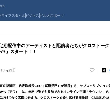
ES
ン
ライフスタイル
ビジネス
グルメ
スポーツ
で定期配信中のアーティストと配信者たちがクロストーク
AWA」スタート！！
 18時29分
い
い
ね
：東京都港区、代表取締役CEO：冨樫晃己）が運営する、サブスクリプション
！
AWA（アワ）」は、無料で誰でも参加できるオンライン空間「ラウンジ」で
数
だけでなく素顔にせまる、クロストークを繰り広げる新番組「CROSS AW
を
読
み