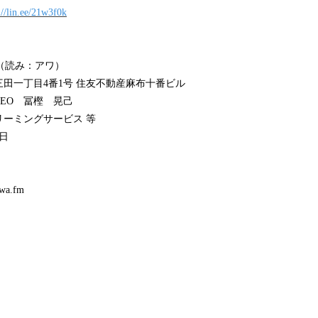
://lin.ee/21w3f0k
（読み：アワ）
三田一丁目4番1号 住友不動産麻布十番ビル
EO 冨樫 晃己
ーミングサービス 等
1日
a.fm