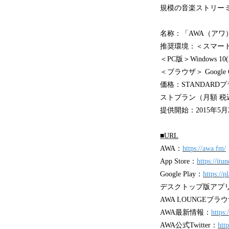
規模の音楽ストリー
名称：「AWA（ア
推奨環境：＜スマートフォン
＜PC版＞Windows 10(32
＜ブラウザ＞ Google Ch
価格：STANDARD
ストプラン（月額 税
提供開始：2015年5月
■URL
AWA：
https://awa.fm/
App Store：
https://it
Google Play：
https://
デスクトップ版アプ
AWA LOUNGEブラ
AWA最新情報：
https
AWA公式Twitter：
htt