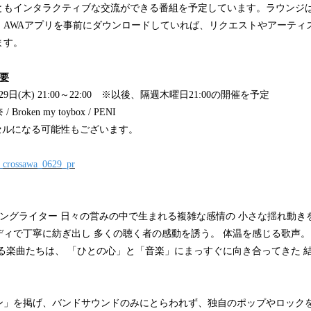
ともインタラクティブな交流ができる番組を予定しています。ラウンジ
、AWAアプリを事前にダウンロードしていれば、リクエストやアーティ
ます。
概要
9日(木) 21:00～22:00 ※以後、隔週木曜日21:00の開催を予定
ken my toybox / PENI
セルになる可能性もございます。
n_crossawa_0629_pr
ソングライター 日々の営みの中で生まれる複雑な感情の 小さな揺れ動
ディで丁寧に紡ぎ出し 多くの聴く者の感動を誘う。 体温を感じる歌声
る楽曲たちは、 「ひとの心」と「音楽」にまっすぐに向き合ってきた 
ン」を掲げ、バンドサウンドのみにとらわれず、独自のポップやロック