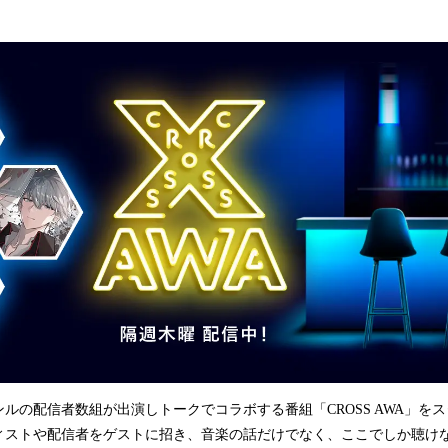
込
み
中
で
す
ルの配信者数組が出演しトークでコラボする番組「CROSS AWA」を
ィストや配信者をゲストに招き、音楽の話だけでなく、ここでしか聴け