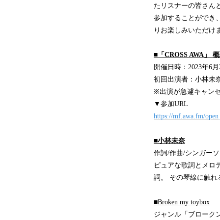
たリスナーの皆さん
参加することができ
りお楽しみいただけ
■「CROSS AWA」 
開催日時：2023年6月2
初回出演者：小林未奈 / Bro
※出演が急遽キャン
▼参加URL
https://mf.awa.fm/ope
■小林未奈
作詞/作曲/シンガー
ピュアな歌詞とメロ
詞。 その琴線に触れ
■Broken my toybox
ジャンル「ブローク