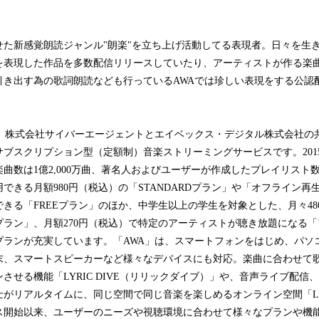
せた新感覚朗読ジャンル"朗楽"を立ち上げ活動してる表現者。日々を生
を表現した作品を多数配信リリースしていたり、アーティストが作る楽
引き出す為の歌詞朗読なども行っているAWAでは珍しい表現をする公認
は、株式会社サイバーエージェントとエイベックス・デジタル株式会社の共
ブスクリプション型（定額制）音楽ストリーミングサービスです。201
曲数は1億2,000万曲、著名人およびユーザーが作成したプレイリスト数は
できる月額980円（税込）の「STANDARDプラン」や「オフライン再
きる「FREEプラン」のほか、中学生以上の学生を対象とした、月々48
プラン」、月額270円（税込）で特定のアーティストが聴き放題になる
プランが充実しています。「AWA」は、スマートフォンをはじめ、パソ
末、スマートスピーカーなど様々なデバイスにも対応。楽曲に合わせて
させる機能「LYRIC DIVE（リリックダイブ）」や、音声ライブ配信
がリアルタイムに、同じ空間で同じ音楽を楽しめるオンライン空間「LO
ス開始以来、ユーザーのニーズや視聴環境に合わせて様々なプランや機