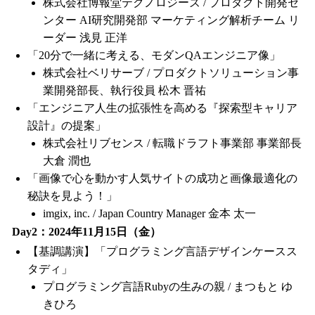
株式会社博報堂テクノロジーズ / プロダクト開発セ
ンター AI研究開発部 マーケティング解析チーム リ
ーダー 浅見 正洋
「20分で一緒に考える、モダンQAエンジニア像」
株式会社ベリサーブ / プロダクトソリューション事
業開発部長、執行役員 松木 晋祐
「エンジニア人生の拡張性を高める『探索型キャリア
設計』の提案」
株式会社リブセンス / 転職ドラフト事業部 事業部長
大倉 潤也
「画像で心を動かす人気サイトの成功と画像最適化の
秘訣を見よう！」
imgix, inc. / Japan Country Manager 金本 太一
Day2：2024年11月15日（金）
【基調講演】「プログラミング言語デザインケースス
タディ」
プログラミング言語Rubyの生みの親 / まつもと ゆ
きひろ