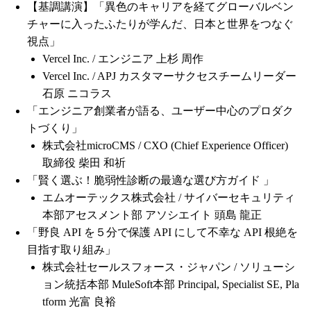
【基調講演】「異色のキャリアを経てグローバルベン
チャーに入ったふたりが学んだ、日本と世界をつなぐ
視点」
Vercel Inc. / エンジニア 上杉 周作
Vercel Inc. / APJ カスタマーサクセスチームリーダー
石原 ニコラス
「エンジニア創業者が語る、ユーザー中心のプロダク
トづくり」
株式会社microCMS / CXO (Chief Experience Officer)
取締役 柴田 和祈
「賢く選ぶ！脆弱性診断の最適な選び方ガイド 」
エムオーテックス株式会社 / サイバーセキュリティ
本部アセスメント部 アソシエイト 頭島 龍正
「野良 API を５分で保護 API にして不幸な API 根絶を
目指す取り組み」
株式会社セールスフォース・ジャパン / ソリューシ
ョン統括本部 MuleSoft本部 Principal, Specialist SE, Pla
tform 光富 良裕