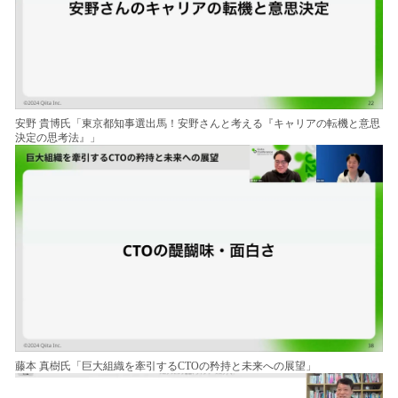
安野 貴博氏「東京都知事選出馬！安野さんと考える『キャリアの転機と意思
決定の思考法』」
藤本 真樹氏「巨大組織を牽引するCTOの矜持と未来への展望」