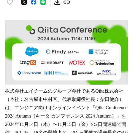
い
い
ね
！
数
を
読
み
込
み
中
で
す
株式会社エイチームのグループ会社であるQiita株式会社
（本社：名古屋市中村区、代表取締役社長：柴田健介）
は、エンジニア向けオンラインイベント「Qiita Conference
2024 Autumn（キータ カンファレンス 2024 Autumn）」を
2024年11月14日（木）〜11月15日（金）の2日間連続で開
催しました。18名の登壇者と、2Days開催で過去最多の3,0