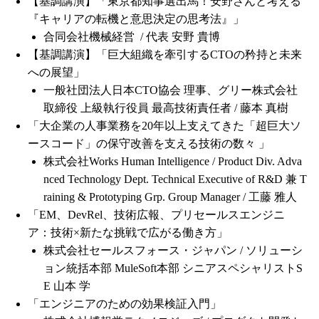
【基調講演】「東京都知事選出馬！安野さんと考える
『キャリアの転機と意思決定の思考法』」
合同会社機械経営 / 代表 安野 貴博
【基調講演】「巨大組織を牽引するCTOの矜持と未来
への展望」
一般社団法人日本CTO協会 理事、グリー株式会社
取締役 上級執行役員 最高技術責任者 / 藤本 真樹
「大企業の人事業務を20年以上支えてきた「超巨大ソ
ースコード」の保守改善を支える技術の数々 」
株式会社Works Human Intelligence / Product Div. Adva
nced Technology Dept. Technical Executive of R&D 兼 T
raining & Prototyping Grp. Group Manager / 工藤 雅人
「EM、DevRel、技術広報、プリセールスエンジニ
ア：技術×新たな挑戦で広がる働き方」
株式会社セールスフォース・ジャパン / ソリューシ
ョン統括本部 MuleSoft本部 シニアスペシャリストS
E 山本 学
「エンジニアのための効果検証入門」