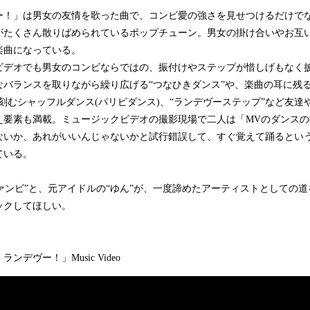
ー！」は男女の友情を歌った曲で、コンビ愛の強さを見せつけるだけで
がたくさん散りばめられているポップチューン。男女の掛け合いやお互
楽曲になっている。
ビデオでも男女のコンビならではの、振付けやステップが惜しげもなく
なバランスを取りながら繰り広げる“つなひきダンス”や、楽曲の耳に残る
刻むシャッフルダンス(パリピダンス)、“ランデヴーステップ”など友達
え要素も満載。ミュージックビデオの撮影現場で二人は「MVのダンス
ないか、あれがいいんじゃないかと試行錯誤して、すぐ覚えて踊るとい
ている。
ァンビ”と、元アイドルの“ゆん”が、一度諦めたアーティストとしての
ックしてほしい。
デヴー！」Music Video