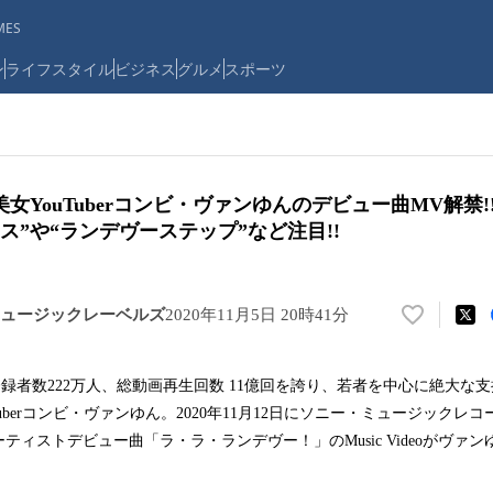
ES
ン
ライフスタイル
ビジネス
グルメ
スポーツ
女YouTuberコンビ・ヴァンゆんのデビュー曲MV解禁
ス”や“ランデヴーステップ”など注目!!
ュージックレーベルズ
2020年11月5日 20時41分
い
い
ね
ネル登録者数222万人、総動画再生回数 11億回を誇り、若者を中心に絶大な
！
uberコンビ・ヴァンゆん。2020年11月12日にソニー・ミュージックレ
数
を
ィストデビュー曲「ラ・ラ・ランデヴー！」のMusic Videoがヴァンゆん
読
。
み