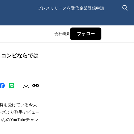
プレスリリースを受信
企業登録申請
会社概要
フォロー
!!コンビならでは
支持を受けている今大
コーズより歌手デビュー
のYouTubeチャン