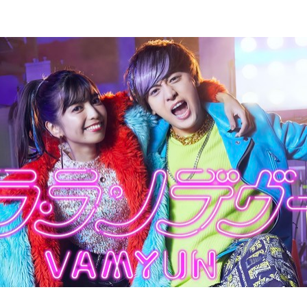
込
み
中
で
す