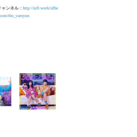
eチャンネル：
http://ur0.work/ufbe
er.com/the_vamyun