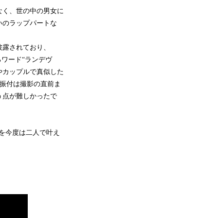
なく、世の中の男女に
いのラップパートな
披露されており、
ワード“ランデヴ
やカップルで真似した
の振付は撮影の直前ま
う点が難しかったで
道を今度は二人で叶え