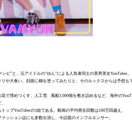
ンビ”と、元アイドルの”ゆん”による人気者同士の美男美女YouTuber。
キリや大食い、顔面に糊を塗ってみたりと、そのルックスからは予想も
花で埋めつくす、人工雪、風船3,000個を敷き詰めるなど、海外のYouTu
ど、
ップYouTuberの1組である。動画の平均再生回数は100万回越え、
ファッション誌にも多数出演し、今話題のインフルエンサー。