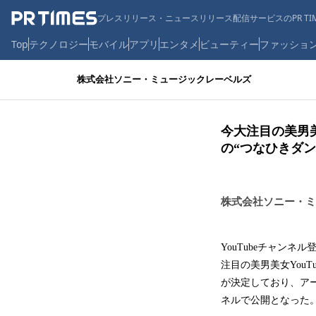
プレスリリース・ニュースリリース配信サービスのPR TIM
Top
テクノロジー
モバイル
アプリ
エンタメ
ビューティー
ファッショ
株式会社ソニー・ミュージックレーベルズ
今大注目の美男美
の“つなひきダン
株式会社ソニー・ミ
YouTubeチャン
注目の美男美女YouT
が決定しており、アーテ
ネルで公開となった