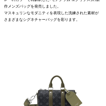
読
み
作メンズバッグを発売しました。
込
マスキュリンなモダニティを表現した洗練された素材が
み
さまざまなシグネチャーバッグを彩ります。
中
で
す