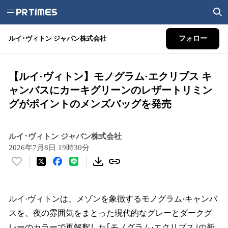
ルイ･ヴィトン ジャパン株式会社
フォロー
【ルイ·ヴィトン】モノグラム·エクリプス キ
ャンバスにカーキグリーンのレザートリミン
グがポイントのメンズバッグを発売
ルイ･ヴィトン ジャパン株式会社
2026年7月8日 19時30分
い
い
ね
！
ルイ·ヴィトンは、メゾンを象徴するモノグラム·キャンバ
数
スを、夜の雰囲気をまとった現代的なグレーとダークグ
を
レーのカラーで再解釈した｢モノグラム·エクリプス｣の新