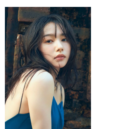
み
込
み
中
で
す