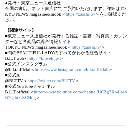
●発行：東京ニュース通信社
全国の書店、ネット書店にてご予約いただけます。詳細はTO
KYO NEWS magazine&mook＜
https://zasshi.tv/
＞をご確認くだ
さい。
【関連サイト】
■東京ニュース通信社が発行する雑誌・書籍・写真集・カレン
ダーなど各商品の総合情報サイト
TOKYO NEWS magazine&mook＜
https://zasshi.tv/
＞
■旬のBEAUTIFUL LADYのすべてがわかる総合サイト
B.L.T.web＜
https://bltweb.jp/
＞
■公式インスタグラム
@b.l.t.official＜
https://www.instagram.com/b.l.t.official/
＞
■公式X
@BLTTV＜
https://twitter.com/BLTTV
＞
■公式YouTubeチャンネル
B.L.T.official＜
https://www.youtube.com/channel/UCZg7Xo4Ir4b
B7Qdo7tXCHqg
＞