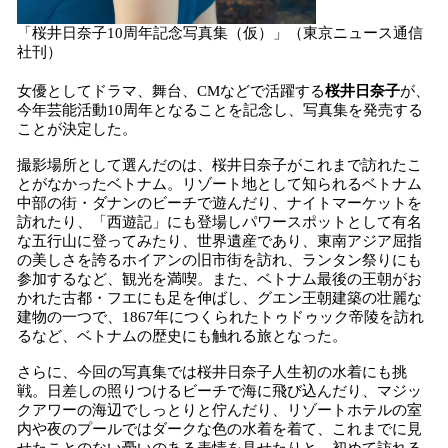
「桜井日奈子10周年記念写真集（仮）」（東京ニュース通信
社刊）
女優としてドラマ、舞台、CMなどで活躍する
桜井日奈子
が、
今年芸能活動10周年となることを記念し、写真集を発売する
ことが決定した。
撮影場所として選んだのは、桜井日奈子がこれまで訪れたこ
とがなかったベトナム。リゾート地として知られるベトナム
中部の街・ダナンのビーチで遊んだり、ナイトマーケットを
訪れたり、「西遊記」にも登場しパワースポットとして有名
な五行山に登ってみたり、世界遺産であり、東南アジア屈指
の美しさを誇るホイアンの旧市街を訪れ、ランタン祭りにも
参加するなど、観光を満喫。また、ベトナム最後の王朝がお
かれた古都・フエにも足を伸ばし、グエン王朝建築の壮麗な
建物の一つで、1867年につくられたトゥドゥック帝陵を訪れ
るなど、ベトナムの歴史にも触れる旅となった。
さらに、今回の写真集では桜井日奈子人生初の水着にも挑
戦。日差しの照りつけるビーチで海に飛び込んだり、マジッ
クアワーの海辺でしっとりと佇んだり、リゾートホテルの室
内や夜のプールではダークな色の水着を着て、これまでに見