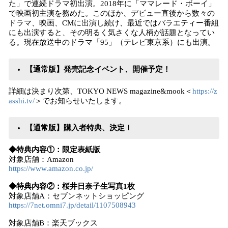
た」で連続ドラマ初出演。2018年に「ママレード・ボーイ」
で映画初主演を務めた。このほか、デビュー直後から数々の
ドラマ、映画、CMに出演し続け、最近ではバラエティー番組
にも出演すると、その明るく気さくな人柄が話題となってい
る。現在放送中のドラマ「95」（テレビ東京系）にも出演。
【通常版】発売記念イベント、開催予定！
詳細は決まり次第、TOKYO NEWS magazine&mook＜
https://z
asshi.tv/
＞でお知らせいたします。
【通常版】購入者特典、決定！
◆特典内容①：限定表紙版
対象店舗：Amazon
https://www.amazon.co.jp/
◆特典内容②：桜井日奈子生写真1枚
対象店舗A：セブンネットショッピング
https://7net.omni7.jp/detail/1107508943
対象店舗B：楽天ブックス